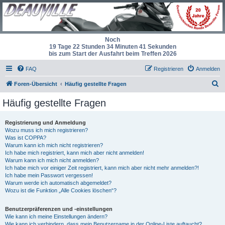
Noch
19 Tage 22 Stunden 34 Minuten 40 Sekunden
bis zum Start der Ausfahrt beim Treffen 2026
FAQ
Registrieren
Anmelden
S
Foren-Übersicht
Häufig gestellte Fragen
u
Häufig gestellte Fragen
c
h
Registrierung und Anmeldung
Wozu muss ich mich registrieren?
e
Was ist COPPA?
Warum kann ich mich nicht registrieren?
Ich habe mich registriert, kann mich aber nicht anmelden!
Warum kann ich mich nicht anmelden?
Ich habe mich vor einiger Zeit registriert, kann mich aber nicht mehr anmelden?!
Ich habe mein Passwort vergessen!
Warum werde ich automatisch abgemeldet?
Wozu ist die Funktion „Alle Cookies löschen“?
Benutzerpräferenzen und -einstellungen
Wie kann ich meine Einstellungen ändern?
Wie kann ich verhindern, dass mein Benutzername in der Online-Liste auftaucht?