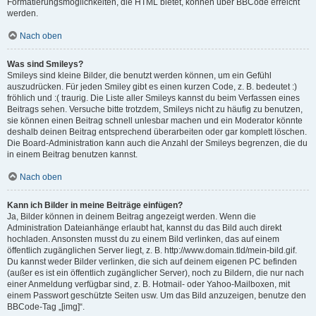
Formatierungsmöglichkeiten, die HTML bietet, können über BBCode erreicht
werden.
Nach oben
Was sind Smileys?
Smileys sind kleine Bilder, die benutzt werden können, um ein Gefühl
auszudrücken. Für jeden Smiley gibt es einen kurzen Code, z. B. bedeutet :)
fröhlich und :( traurig. Die Liste aller Smileys kannst du beim Verfassen eines
Beitrags sehen. Versuche bitte trotzdem, Smileys nicht zu häufig zu benutzen,
sie können einen Beitrag schnell unlesbar machen und ein Moderator könnte
deshalb deinen Beitrag entsprechend überarbeiten oder gar komplett löschen.
Die Board-Administration kann auch die Anzahl der Smileys begrenzen, die du
in einem Beitrag benutzen kannst.
Nach oben
Kann ich Bilder in meine Beiträge einfügen?
Ja, Bilder können in deinem Beitrag angezeigt werden. Wenn die
Administration Dateianhänge erlaubt hat, kannst du das Bild auch direkt
hochladen. Ansonsten musst du zu einem Bild verlinken, das auf einem
öffentlich zugänglichen Server liegt, z. B. http://www.domain.tld/mein-bild.gif.
Du kannst weder Bilder verlinken, die sich auf deinem eigenen PC befinden
(außer es ist ein öffentlich zugänglicher Server), noch zu Bildern, die nur nach
einer Anmeldung verfügbar sind, z. B. Hotmail- oder Yahoo-Mailboxen, mit
einem Passwort geschützte Seiten usw. Um das Bild anzuzeigen, benutze den
BBCode-Tag „[img]“.