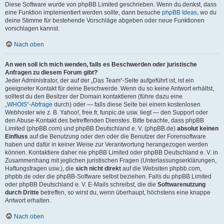
Diese Software wurde von phpBB Limited geschrieben. Wenn du denkst, dass
eine Funktion implementiert werden sollte, dann besuche
phpBB Ideas
, wo du
deine Stimme für bestehende Vorschläge abgeben oder neue Funktionen
vorschlagen kannst.
Nach oben
An wen soll ich mich wenden, falls es Beschwerden oder juristische
Anfragen zu diesem Forum gibt?
Jeder Administrator, der auf der „Das Team“-Seite aufgeführt ist, ist ein
geeigneter Kontakt für deine Beschwerde. Wenn du so keine Antwort erhältst,
solltest du den Besitzer der Domain kontaktieren (führe dazu eine
„WHOIS“-Abfrage
durch) oder — falls diese Seite bei einem kostenlosen
Webhoster wie z. B. Yahoo!, free.fr, funpic.de usw. liegt — den Support oder
den Abuse-Kontakt des betreffenden Dienstes. Bitte beachte, dass phpBB
Limited (phpBB.com) und phpBB Deutschland e. V. (phpBB.de)
absolut keinen
Einfluss
auf die Benutzung oder den oder die Benutzer der Forensoftware
haben und dafür in keiner Weise zur Verantwortung herangezogen werden
können. Kontaktiere daher nie phpBB Limited oder phpBB Deutschland e. V. in
Zusammenhang mit jeglichen juristischen Fragen (Unterlassungserklärungen,
Haftungsfragen usw.), die
sich nicht direkt
auf die Websiten phpbb.com,
phpbb.de oder die phpBB-Software selbst beziehen. Falls du phpBB Limited
oder phpBB Deutschland e. V. E-Mails schreibst, die die
Softwarenutzung
durch Dritte
betreffen, so wirst du, wenn überhaupt, höchstens eine knappe
Antwort erhalten.
Nach oben