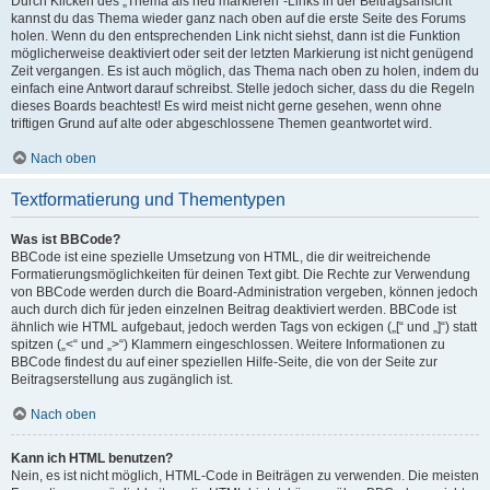
Durch Klicken des „Thema als neu markieren“-Links in der Beitragsansicht
kannst du das Thema wieder ganz nach oben auf die erste Seite des Forums
holen. Wenn du den entsprechenden Link nicht siehst, dann ist die Funktion
möglicherweise deaktiviert oder seit der letzten Markierung ist nicht genügend
Zeit vergangen. Es ist auch möglich, das Thema nach oben zu holen, indem du
einfach eine Antwort darauf schreibst. Stelle jedoch sicher, dass du die Regeln
dieses Boards beachtest! Es wird meist nicht gerne gesehen, wenn ohne
triftigen Grund auf alte oder abgeschlossene Themen geantwortet wird.
Nach oben
Textformatierung und Thementypen
Was ist BBCode?
BBCode ist eine spezielle Umsetzung von HTML, die dir weitreichende
Formatierungsmöglichkeiten für deinen Text gibt. Die Rechte zur Verwendung
von BBCode werden durch die Board-Administration vergeben, können jedoch
auch durch dich für jeden einzelnen Beitrag deaktiviert werden. BBCode ist
ähnlich wie HTML aufgebaut, jedoch werden Tags von eckigen („[“ und „]“) statt
spitzen („<“ und „>“) Klammern eingeschlossen. Weitere Informationen zu
BBCode findest du auf einer speziellen Hilfe-Seite, die von der Seite zur
Beitragserstellung aus zugänglich ist.
Nach oben
Kann ich HTML benutzen?
Nein, es ist nicht möglich, HTML-Code in Beiträgen zu verwenden. Die meisten