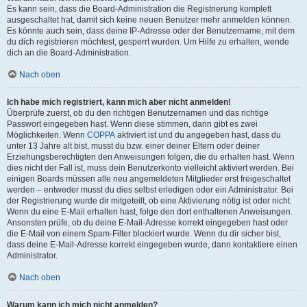
Es kann sein, dass die Board-Administration die Registrierung komplett
ausgeschaltet hat, damit sich keine neuen Benutzer mehr anmelden können.
Es könnte auch sein, dass deine IP-Adresse oder der Benutzername, mit dem
du dich registrieren möchtest, gesperrt wurden. Um Hilfe zu erhalten, wende
dich an die Board-Administration.
Nach oben
Ich habe mich registriert, kann mich aber nicht anmelden!
Überprüfe zuerst, ob du den richtigen Benutzernamen und das richtige
Passwort eingegeben hast. Wenn diese stimmen, dann gibt es zwei
Möglichkeiten. Wenn
COPPA
aktiviert ist und du angegeben hast, dass du
unter 13 Jahre alt bist, musst du bzw. einer deiner Eltern oder deiner
Erziehungsberechtigten den Anweisungen folgen, die du erhalten hast. Wenn
dies nicht der Fall ist, muss dein Benutzerkonto vielleicht aktiviert werden. Bei
einigen Boards müssen alle neu angemeldeten Mitglieder erst freigeschaltet
werden – entweder musst du dies selbst erledigen oder ein Administrator. Bei
der Registrierung wurde dir mitgeteilt, ob eine Aktivierung nötig ist oder nicht.
Wenn du eine E-Mail erhalten hast, folge den dort enthaltenen Anweisungen.
Ansonsten prüfe, ob du deine E-Mail-Adresse korrekt eingegeben hast oder
die E-Mail von einem Spam-Filter blockiert wurde. Wenn du dir sicher bist,
dass deine E-Mail-Adresse korrekt eingegeben wurde, dann kontaktiere einen
Administrator.
Nach oben
Warum kann ich mich nicht anmelden?