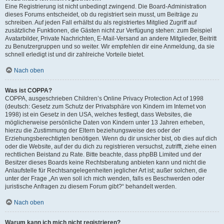
Eine Registrierung ist nicht unbedingt zwingend. Die Board-Administration
dieses Forums entscheidet, ob du registriert sein musst, um Beiträge zu
schreiben. Auf jeden Fall erhältst du als registriertes Mitglied Zugriff auf
zusätzliche Funktionen, die Gästen nicht zur Verfügung stehen: zum Beispiel
Avatarbilder, Private Nachrichten, E-Mail-Versand an andere Mitglieder, Beitritt
zu Benutzergruppen und so weiter. Wir empfehlen dir eine Anmeldung, da sie
schnell erledigt ist und dir zahlreiche Vorteile bietet.
Nach oben
Was ist COPPA?
COPPA, ausgeschrieben Children’s Online Privacy Protection Act of 1998
(deutsch: Gesetz zum Schutz der Privatsphäre von Kindern im Internet von
1998) ist ein Gesetz in den USA, welches festlegt, dass Websites, die
möglicherweise persönliche Daten von Kindern unter 13 Jahren erheben,
hierzu die Zustimmung der Eltern beziehungsweise des oder der
Erziehungsberechtigten benötigen. Wenn du dir unsicher bist, ob dies auf dich
oder die Website, auf der du dich zu registrieren versuchst, zutrifft, ziehe einen
rechtlichen Beistand zu Rate. Bitte beachte, dass phpBB Limited und der
Besitzer dieses Boards keine Rechtsberatung anbieten kann und nicht die
Anlaufstelle für Rechtsangelegenheiten jeglicher Art ist; außer solchen, die
unter der Frage „An wen soll ich mich wenden, falls es Beschwerden oder
juristische Anfragen zu diesem Forum gibt?“ behandelt werden.
Nach oben
Warum kann ich mich nicht registrieren?