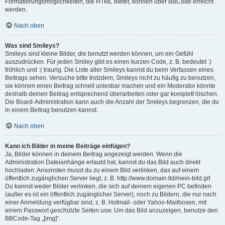
Formatierungsmöglichkeiten, die HTML bietet, können über BBCode erreicht
werden.
Nach oben
Was sind Smileys?
Smileys sind kleine Bilder, die benutzt werden können, um ein Gefühl
auszudrücken. Für jeden Smiley gibt es einen kurzen Code, z. B. bedeutet :)
fröhlich und :( traurig. Die Liste aller Smileys kannst du beim Verfassen eines
Beitrags sehen. Versuche bitte trotzdem, Smileys nicht zu häufig zu benutzen,
sie können einen Beitrag schnell unlesbar machen und ein Moderator könnte
deshalb deinen Beitrag entsprechend überarbeiten oder gar komplett löschen.
Die Board-Administration kann auch die Anzahl der Smileys begrenzen, die du
in einem Beitrag benutzen kannst.
Nach oben
Kann ich Bilder in meine Beiträge einfügen?
Ja, Bilder können in deinem Beitrag angezeigt werden. Wenn die
Administration Dateianhänge erlaubt hat, kannst du das Bild auch direkt
hochladen. Ansonsten musst du zu einem Bild verlinken, das auf einem
öffentlich zugänglichen Server liegt, z. B. http://www.domain.tld/mein-bild.gif.
Du kannst weder Bilder verlinken, die sich auf deinem eigenen PC befinden
(außer es ist ein öffentlich zugänglicher Server), noch zu Bildern, die nur nach
einer Anmeldung verfügbar sind, z. B. Hotmail- oder Yahoo-Mailboxen, mit
einem Passwort geschützte Seiten usw. Um das Bild anzuzeigen, benutze den
BBCode-Tag „[img]“.