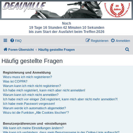
Noch
19 Tage 16 Stunden 42 Minuten 9 Sekunden
bis zum Start der Ausfahrt beim Treffen 2026
FAQ
Registrieren
Anmelden
S
Foren-Übersicht
Häufig gestellte Fragen
u
Häufig gestellte Fragen
c
h
Registrierung und Anmeldung
Wozu muss ich mich registrieren?
e
Was ist COPPA?
Warum kann ich mich nicht registrieren?
Ich habe mich registriert, kann mich aber nicht anmelden!
Warum kann ich mich nicht anmelden?
Ich habe mich vor einiger Zeit registriert, kann mich aber nicht mehr anmelden?!
Ich habe mein Passwort vergessen!
Warum werde ich automatisch abgemeldet?
Wozu ist die Funktion „Alle Cookies löschen“?
Benutzerpräferenzen und -einstellungen
Wie kann ich meine Einstellungen ändern?
Wie kann ich verhindern, dass mein Benutzername in der Online-Liste auftaucht?