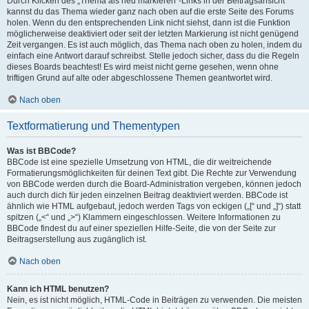
Durch Klicken des „Thema als neu markieren“-Links in der Beitragsansicht
kannst du das Thema wieder ganz nach oben auf die erste Seite des Forums
holen. Wenn du den entsprechenden Link nicht siehst, dann ist die Funktion
möglicherweise deaktiviert oder seit der letzten Markierung ist nicht genügend
Zeit vergangen. Es ist auch möglich, das Thema nach oben zu holen, indem du
einfach eine Antwort darauf schreibst. Stelle jedoch sicher, dass du die Regeln
dieses Boards beachtest! Es wird meist nicht gerne gesehen, wenn ohne
triftigen Grund auf alte oder abgeschlossene Themen geantwortet wird.
Nach oben
Textformatierung und Thementypen
Was ist BBCode?
BBCode ist eine spezielle Umsetzung von HTML, die dir weitreichende
Formatierungsmöglichkeiten für deinen Text gibt. Die Rechte zur Verwendung
von BBCode werden durch die Board-Administration vergeben, können jedoch
auch durch dich für jeden einzelnen Beitrag deaktiviert werden. BBCode ist
ähnlich wie HTML aufgebaut, jedoch werden Tags von eckigen („[“ und „]“) statt
spitzen („<“ und „>“) Klammern eingeschlossen. Weitere Informationen zu
BBCode findest du auf einer speziellen Hilfe-Seite, die von der Seite zur
Beitragserstellung aus zugänglich ist.
Nach oben
Kann ich HTML benutzen?
Nein, es ist nicht möglich, HTML-Code in Beiträgen zu verwenden. Die meisten