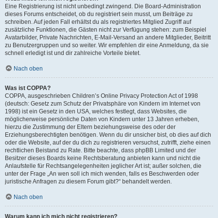
Eine Registrierung ist nicht unbedingt zwingend. Die Board-Administration
dieses Forums entscheidet, ob du registriert sein musst, um Beiträge zu
schreiben. Auf jeden Fall erhältst du als registriertes Mitglied Zugriff auf
zusätzliche Funktionen, die Gästen nicht zur Verfügung stehen: zum Beispiel
Avatarbilder, Private Nachrichten, E-Mail-Versand an andere Mitglieder, Beitritt
zu Benutzergruppen und so weiter. Wir empfehlen dir eine Anmeldung, da sie
schnell erledigt ist und dir zahlreiche Vorteile bietet.
Nach oben
Was ist COPPA?
COPPA, ausgeschrieben Children’s Online Privacy Protection Act of 1998
(deutsch: Gesetz zum Schutz der Privatsphäre von Kindern im Internet von
1998) ist ein Gesetz in den USA, welches festlegt, dass Websites, die
möglicherweise persönliche Daten von Kindern unter 13 Jahren erheben,
hierzu die Zustimmung der Eltern beziehungsweise des oder der
Erziehungsberechtigten benötigen. Wenn du dir unsicher bist, ob dies auf dich
oder die Website, auf der du dich zu registrieren versuchst, zutrifft, ziehe einen
rechtlichen Beistand zu Rate. Bitte beachte, dass phpBB Limited und der
Besitzer dieses Boards keine Rechtsberatung anbieten kann und nicht die
Anlaufstelle für Rechtsangelegenheiten jeglicher Art ist; außer solchen, die
unter der Frage „An wen soll ich mich wenden, falls es Beschwerden oder
juristische Anfragen zu diesem Forum gibt?“ behandelt werden.
Nach oben
Warum kann ich mich nicht registrieren?