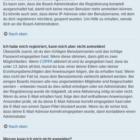
Es kann sein, dass die Board-Administration die Registrierung komplett
ausgeschaltet hat, damit sich keine neuen Benutzer mehr anmelden können.
Es könnte auch sein, dass deine IP-Adresse oder der Benutzername, mit dem
du dich registrieren möchtest, gesperrt wurden. Um Hilfe zu erhalten, wende
dich an die Board-Administration.
Nach oben
Ich habe mich registriert, kann mich aber nicht anmelden!
Überprüfe zuerst, ob du den richtigen Benutzernamen und das richtige
Passwort eingegeben hast. Wenn diese stimmen, dann gibt es zwei
Möglichkeiten. Wenn
COPPA
aktiviert ist und du angegeben hast, dass du
unter 13 Jahre alt bist, musst du bzw. einer deiner Eltern oder deiner
Erziehungsberechtigten den Anweisungen folgen, die du erhalten hast. Wenn
dies nicht der Fall ist, muss dein Benutzerkonto vielleicht aktiviert werden. Bei
einigen Boards müssen alle neu angemeldeten Mitglieder erst freigeschaltet
werden – entweder musst du dies selbst erledigen oder ein Administrator. Bei
der Registrierung wurde dir mitgeteilt, ob eine Aktivierung nötig ist oder nicht.
Wenn du eine E-Mail erhalten hast, folge den dort enthaltenen Anweisungen.
Ansonsten prüfe, ob du deine E-Mail-Adresse korrekt eingegeben hast oder
die E-Mail von einem Spam-Filter blockiert wurde. Wenn du dir sicher bist,
dass deine E-Mail-Adresse korrekt eingegeben wurde, dann kontaktiere einen
Administrator.
Nach oben
Warum kann ich mich nicht anmelden?