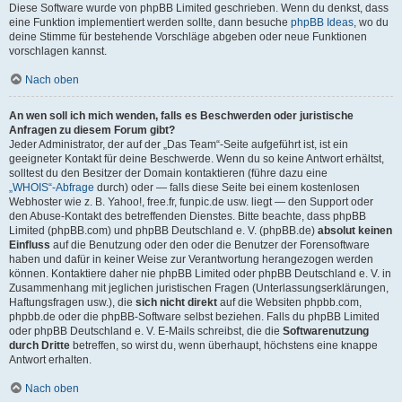
Diese Software wurde von phpBB Limited geschrieben. Wenn du denkst, dass
eine Funktion implementiert werden sollte, dann besuche
phpBB Ideas
, wo du
deine Stimme für bestehende Vorschläge abgeben oder neue Funktionen
vorschlagen kannst.
Nach oben
An wen soll ich mich wenden, falls es Beschwerden oder juristische
Anfragen zu diesem Forum gibt?
Jeder Administrator, der auf der „Das Team“-Seite aufgeführt ist, ist ein
geeigneter Kontakt für deine Beschwerde. Wenn du so keine Antwort erhältst,
solltest du den Besitzer der Domain kontaktieren (führe dazu eine
„WHOIS“-Abfrage
durch) oder — falls diese Seite bei einem kostenlosen
Webhoster wie z. B. Yahoo!, free.fr, funpic.de usw. liegt — den Support oder
den Abuse-Kontakt des betreffenden Dienstes. Bitte beachte, dass phpBB
Limited (phpBB.com) und phpBB Deutschland e. V. (phpBB.de)
absolut keinen
Einfluss
auf die Benutzung oder den oder die Benutzer der Forensoftware
haben und dafür in keiner Weise zur Verantwortung herangezogen werden
können. Kontaktiere daher nie phpBB Limited oder phpBB Deutschland e. V. in
Zusammenhang mit jeglichen juristischen Fragen (Unterlassungserklärungen,
Haftungsfragen usw.), die
sich nicht direkt
auf die Websiten phpbb.com,
phpbb.de oder die phpBB-Software selbst beziehen. Falls du phpBB Limited
oder phpBB Deutschland e. V. E-Mails schreibst, die die
Softwarenutzung
durch Dritte
betreffen, so wirst du, wenn überhaupt, höchstens eine knappe
Antwort erhalten.
Nach oben