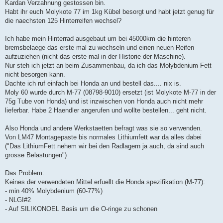
Kardan Verzahnung gestossen bin.
Habt ihr euch Molykote 77 im 1kg Kübel besorgt und habt jetzt genug für
die naechsten 125 Hinterreifen wechsel?
Ich habe mein Hinterrad ausgebaut um bei 45000km die hinteren
bremsbelaege das erste mal zu wechseln und einen neuen Reifen
aufzuziehen (nicht das erste mal in der Historie der Maschine).
Nur steh ich jetzt an beim Zusammenbau, da ich das Molybdenium Fett
nicht besorgen kann.
Dachte ich ruf einfach bei Honda an und bestell das.... nix is.
Moly 60 wurde durch M-77 (08798-9010) ersetzt (ist Molykote M-77 in der
75g Tube von Honda) und ist inzwischen von Honda auch nicht mehr
lieferbar. Habe 2 Haendler angerufen und wollte bestellen... geht nicht.
Also Honda und andere Werkstaetten befragt was sie so verwenden.
Von LM47 Montagepaste bis normales Lithiumfett war da alles dabei
("Das LithiumFett nehem wir bei den Radlagern ja auch, da sind auch
grosse Belastungen")
Das Problem:
Keines der verwendeten Mittel erfuellt die Honda spezifikation (M-77):
- min 40% Molybdenium (60-77%)
- NLGI#2
- Auf SILIKONOEL Basis um die O-ringe zu schonen