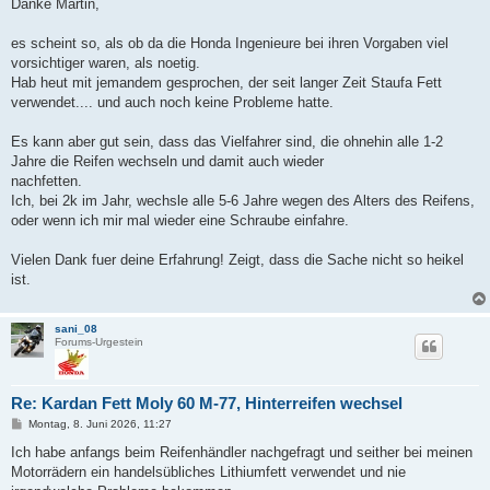
i
Danke Martin,
t
r
a
es scheint so, als ob da die Honda Ingenieure bei ihren Vorgaben viel
g
vorsichtiger waren, als noetig.
Hab heut mit jemandem gesprochen, der seit langer Zeit Staufa Fett
verwendet.... und auch noch keine Probleme hatte.
Es kann aber gut sein, dass das Vielfahrer sind, die ohnehin alle 1-2
Jahre die Reifen wechseln und damit auch wieder
nachfetten.
Ich, bei 2k im Jahr, wechsle alle 5-6 Jahre wegen des Alters des Reifens,
oder wenn ich mir mal wieder eine Schraube einfahre.
Vielen Dank fuer deine Erfahrung! Zeigt, dass die Sache nicht so heikel
ist.
sani_08
Forums-Urgestein
Re: Kardan Fett Moly 60 M-77, Hinterreifen wechsel
B
Montag, 8. Juni 2026, 11:27
e
i
Ich habe anfangs beim Reifenhändler nachgefragt und seither bei meinen
t
Motorrädern ein handelsübliches Lithiumfett verwendet und nie
r
a