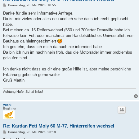
B
Donnerstag, 28. Mai 2026, 18:55
e
i
Danke für die sehr Informative Anfrage.
t
Da ist mir vieles oder alles neu und ich sehe dass ich recht gepfuscht
r
a
habe.
g
Bei meinen ca. 15 Reifenwechsel (650 und 700erter Deauville habe ich
teilweise kein Fett oder manchmal ein Handelsübliches Universalfett vom
Bauhaus da hieinngeschmiert
Ich gestehe, dass ich mich da auch nie informiert habe.
Da bin ich nun im nachhinein froh, das die Motorräder immer problemlos
gelaufen sind.
Ich denke nicht dass es dir eine große Hilfe ist, aber meine persönliche
Erfahrung gebe ich gerne weiter.
Gruß Martin
Achtung Hufe, Schaf links!
yoshi
Beginner
Re: Kardan Fett Moly 60 M-77, Hinterreifen wechsel
B
Donnerstag, 28. Mai 2026, 23:18
e