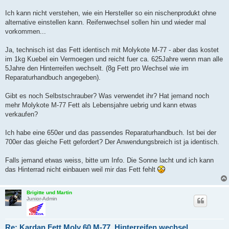
Ich kann nicht verstehen, wie ein Hersteller so ein nischenprodukt ohne
alternative einstellen kann. Reifenwechsel sollen hin und wieder mal
vorkommen...
Ja, technisch ist das Fett identisch mit Molykote M-77 - aber das kostet
im 1kg Kuebel ein Vermoegen und reicht fuer ca. 625Jahre wenn man alle
5Jahre den Hinterreifen wechselt. (8g Fett pro Wechsel wie im
Reparaturhandbuch angegeben).
Gibt es noch Selbstschrauber? Was verwendet ihr? Hat jemand noch
mehr Molykote M-77 Fett als Lebensjahre uebrig und kann etwas
verkaufen?
Ich habe eine 650er und das passendes Reparaturhandbuch. Ist bei der
700er das gleiche Fett gefordert? Der Anwendungsbreich ist ja identisch.
Falls jemand etwas weiss, bitte um Info. Die Sonne lacht und ich kann
das Hinterrad nicht einbauen weil mir das Fett fehlt
Brigitte und Martin
Junior-Admin
Re: Kardan Fett Moly 60 M-77, Hinterreifen wechsel