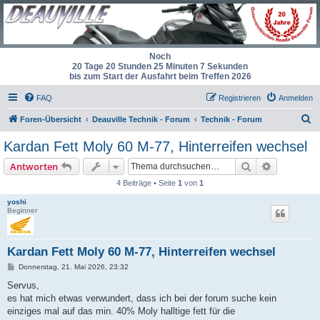
Noch
20 Tage 20 Stunden 25 Minuten 7 Sekunden
bis zum Start der Ausfahrt beim Treffen 2026
FAQ
Registrieren
Anmelden
S
Foren-Übersicht
Deauville Technik - Forum
Technik - Forum
u
Kardan Fett Moly 60 M-77, Hinterreifen wechsel
c
Suche
Erweiterte
Antworten
h
4 Beiträge • Seite
1
von
1
e
yoshi
Beginner
Kardan Fett Moly 60 M-77, Hinterreifen wechsel
B
Donnerstag, 21. Mai 2026, 23:32
e
i
Servus,
t
es hat mich etwas verwundert, dass ich bei der forum suche kein
r
a
einziges mal auf das min. 40% Moly halltige fett für die
g