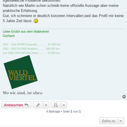
irgendwelche Probleme bekommen.
g
Natürlich wie Martin schon schrieb keine offizielle Aussage aber meine
praktische Erfahrung.
Gut, ich schmiere in deutlich kürzeren Intervallen,weil das Profil mir keine
5 Jahre Zeit lässt.
Liebe Grüße aus dem Waldviertel
Gerhard
2007 - 2011 NT650 Deauville ........... 37.000 km
2012 - 2023 XL1000 Varadero ........ 100.000 km
seit 2024 CRF1100 AfricaTwin ......... 22.000 km
Antworten
4 Beiträge • Seite
1
von
1
Gehe zu