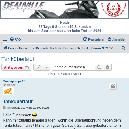
Noch
22 Tage 9 Stunden 19 Sekunden
bis zum Start der Ausfahrt beim Treffen 2026
FAQ
Registrieren
Anmelden
S
Foren-Übersicht
Deauville Technik - Forum
Technik - Forum NTV 650
u
Tanküberlauf
c
Suche
Erweiterte
Antworten
h
1 Beitrag • Seite
1
von
1
e
Guellepumpe62
Beginner
Tanküberlauf
B
Mittwoch, 25. März 2026, 19:53
e
i
Hallo Zusammen
t
Kann mir zufällig jemand sagen, wohin die Überlaufbohrung neben dem
r
a
Tankstutzen führt? Mir ist ein guter Schluck Sprit übergelaufen, unterm
g