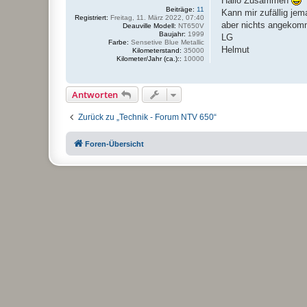
Hallo Zusammen
t
Beiträge:
11
Kann mir zufällig jem
r
Registriert:
Freitag, 11. März 2022, 07:40
a
aber nichts angeko
Deauville Modell:
NT650V
g
Baujahr:
1999
LG
Farbe:
Sensetive Blue Metallic
Helmut
Kilometerstand:
35000
Kilometer/Jahr (ca.)::
10000
Antworten
Zurück zu „Technik - Forum NTV 650“
Foren-Übersicht