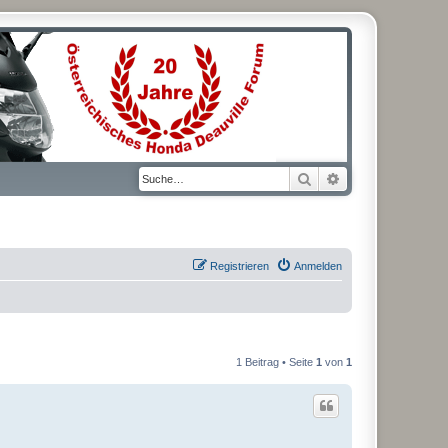
Suche
Erweiterte Suche
Registrieren
Anmelden
1 Beitrag • Seite
1
von
1