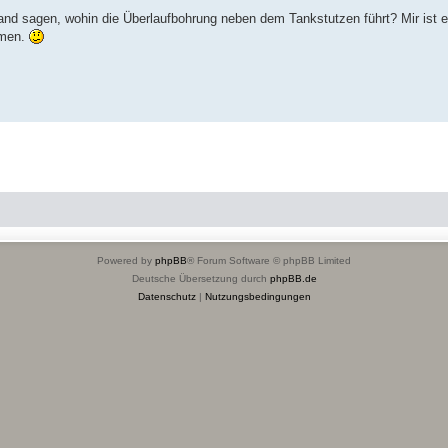
and sagen, wohin die Überlaufbohrung neben dem Tankstutzen führt? Mir ist e
mmen.
Powered by
phpBB
® Forum Software © phpBB Limited
Deutsche Übersetzung durch
phpBB.de
Datenschutz
|
Nutzungsbedingungen