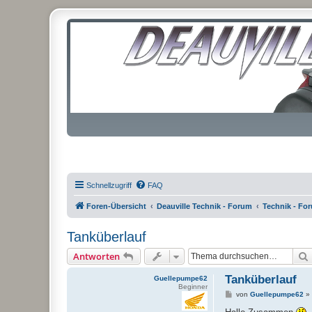
Schnellzugriff
FAQ
Foren-Übersicht
Deauville Technik - Forum
Technik - Fo
Tanküberlauf
Antworten
Tanküberlauf
Guellepumpe62
Beginner
B
von
Guellepumpe62
»
e
i