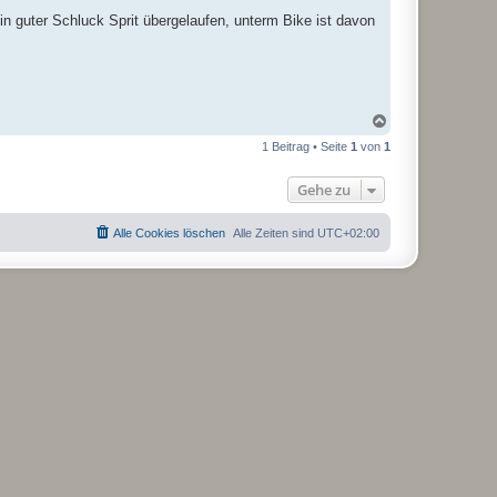
in guter Schluck Sprit übergelaufen, unterm Bike ist davon
N
a
1 Beitrag • Seite
1
von
1
c
h
o
Gehe zu
b
e
n
Alle Cookies löschen
Alle Zeiten sind
UTC+02:00