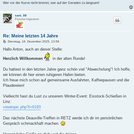
Wer vor der Kurve nicht bremst, war auf der Geraden zu langsam!
sani_08
Forums-Urgestein
Re: Meine letzten 14 Jahre
B
Dienstag, 16. Dezember 2025, 13:56
e
i
Hallo Anton, auch an dieser Stelle:
t
r
Herzlich Willkommen
in der alten Runde!
a
g
Du hattest in den letzten Jahre ganz schön viel "Abwechslung"! Ich hoffe,
wir können dir hier einen ruhigeren Hafen bieten.
Ich freue mich schon auf gemeinsame Ausfahrten, Kaffeepausen und die
Plaudereien!
Vielleicht hast du Lust zu unserem Winter-Event: Eisstock-Schießen in
Linz:
viewtopic.php?t=6193
Das nächste Deauville-Treffen in RETZ werde ich dir im persönlichen
Gespräch schmackhaft machen.