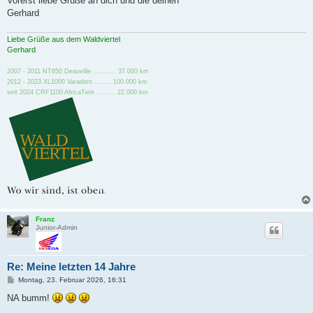
Vorerst liebe Grüße an dich und die deinen
Gerhard
Liebe Grüße aus dem Waldviertel
Gerhard
2007 - 2011 NT650 Deauville ........... 37.000 km
2012 - 2023 XL1000 Varadero ........ 100.000 km
seit 2024 CRF1100 AfricaTwin ......... 22.000 km
Franz
Junior-Admin
Re: Meine letzten 14 Jahre
B
Montag, 23. Februar 2026, 16:31
e
i
NA bumm!
t
r