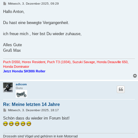
B
Mittwoch, 3. Dezember 2025, 09:29
e
i
Hallo Anton,
t
r
a
Du hast eine bewegte Vergangenheit.
g
ich freue mich , hier bst Du wieder zuhause,
Alles Gute
Gruß Max
Puch DS50, Horex Resident, Puch T3 (1934), Suzuki Savage, Honda Deauville 650,
Honda Dominator
Jetzt Honda SH300i Roller
adicom
Guru
Re: Meine letzten 14 Jahre
B
Mittwoch, 3. Dezember 2025, 18:17
e
i
Schön dass du wieder im Forum bist!
t
r
a
g
Drosseln sind Vögel und gehören in kein Motorrad