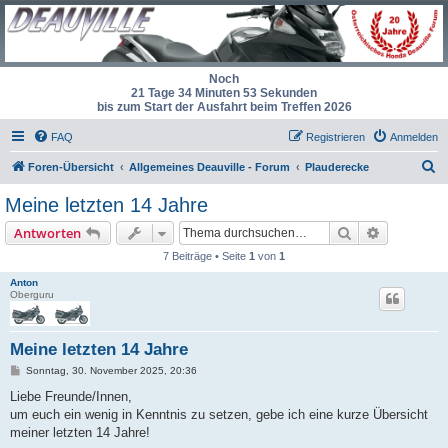
Noch
21 Tage 34 Minuten 53 Sekunden
bis zum Start der Ausfahrt beim Treffen 2026
FAQ
Registrieren
Anmelden
S
Foren-Übersicht
Allgemeines Deauville - Forum
Plauderecke
u
Meine letzten 14 Jahre
c
Suche
Erweiterte
Antworten
h
7 Beiträge • Seite
1
von
1
e
Anton
Oberguru
Meine letzten 14 Jahre
B
Sonntag, 30. November 2025, 20:36
e
i
Liebe Freunde/Innen,
t
um euch ein wenig in Kenntnis zu setzen, gebe ich eine kurze Übersicht
r
a
meiner letzten 14 Jahre!
g