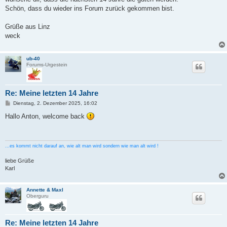
Schön, dass du wieder ins Forum zurück gekommen bist.
Grüße aus Linz
weck
ub-40
Forums-Urgestein
Re: Meine letzten 14 Jahre
B
Dienstag, 2. Dezember 2025, 16:02
e
i
Hallo Anton, welcome back
t
r
a
g
...es kommt nicht darauf an, wie alt man wird sondern wie man alt wird !
liebe Grüße
Karl
Annette & Maxl
Oberguru
Re: Meine letzten 14 Jahre