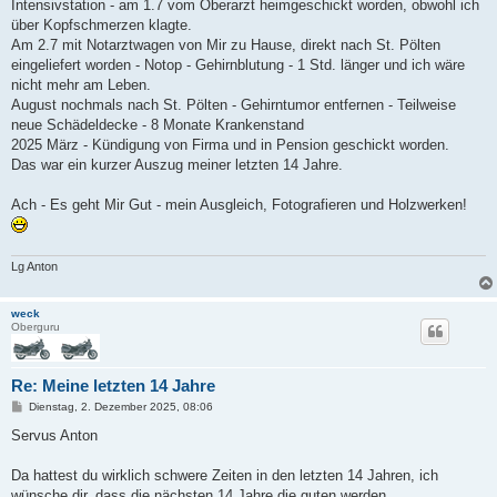
Intensivstation - am 1.7 vom Oberarzt heimgeschickt worden, obwohl ich
über Kopfschmerzen klagte.
Am 2.7 mit Notarztwagen von Mir zu Hause, direkt nach St. Pölten
eingeliefert worden - Notop - Gehirnblutung - 1 Std. länger und ich wäre
nicht mehr am Leben.
August nochmals nach St. Pölten - Gehirntumor entfernen - Teilweise
neue Schädeldecke - 8 Monate Krankenstand
2025 März - Kündigung von Firma und in Pension geschickt worden.
Das war ein kurzer Auszug meiner letzten 14 Jahre.
Ach - Es geht Mir Gut - mein Ausgleich, Fotografieren und Holzwerken!
Lg Anton
weck
Oberguru
Re: Meine letzten 14 Jahre
B
Dienstag, 2. Dezember 2025, 08:06
e
i
Servus Anton
t
r
a
Da hattest du wirklich schwere Zeiten in den letzten 14 Jahren, ich
g
wünsche dir, dass die nächsten 14 Jahre die guten werden.