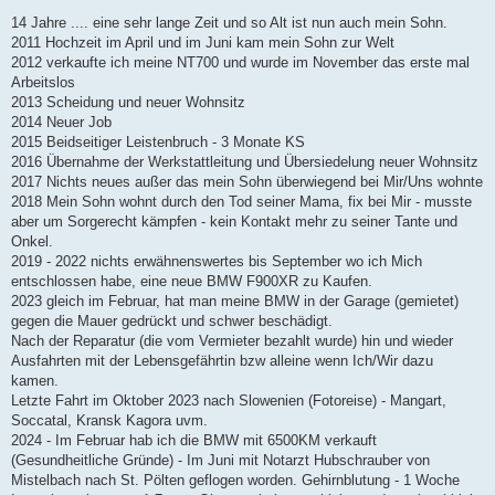
14 Jahre .... eine sehr lange Zeit und so Alt ist nun auch mein Sohn.
2011 Hochzeit im April und im Juni kam mein Sohn zur Welt
2012 verkaufte ich meine NT700 und wurde im November das erste mal
Arbeitslos
2013 Scheidung und neuer Wohnsitz
2014 Neuer Job
2015 Beidseitiger Leistenbruch - 3 Monate KS
2016 Übernahme der Werkstattleitung und Übersiedelung neuer Wohnsitz
2017 Nichts neues außer das mein Sohn überwiegend bei Mir/Uns wohnte
2018 Mein Sohn wohnt durch den Tod seiner Mama, fix bei Mir - musste
aber um Sorgerecht kämpfen - kein Kontakt mehr zu seiner Tante und
Onkel.
2019 - 2022 nichts erwähnenswertes bis September wo ich Mich
entschlossen habe, eine neue BMW F900XR zu Kaufen.
2023 gleich im Februar, hat man meine BMW in der Garage (gemietet)
gegen die Mauer gedrückt und schwer beschädigt.
Nach der Reparatur (die vom Vermieter bezahlt wurde) hin und wieder
Ausfahrten mit der Lebensgefährtin bzw alleine wenn Ich/Wir dazu
kamen.
Letzte Fahrt im Oktober 2023 nach Slowenien (Fotoreise) - Mangart,
Soccatal, Kransk Kagora uvm.
2024 - Im Februar hab ich die BMW mit 6500KM verkauft
(Gesundheitliche Gründe) - Im Juni mit Notarzt Hubschrauber von
Mistelbach nach St. Pölten geflogen worden. Gehirnblutung - 1 Woche