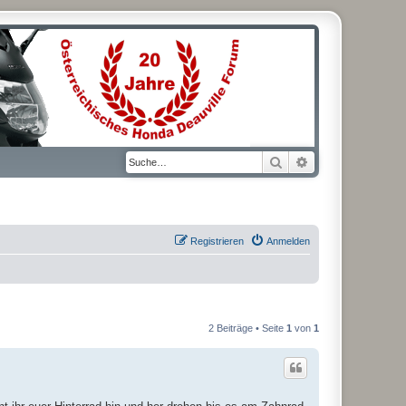
Suche
Erweiterte Suche
Registrieren
Anmelden
2 Beiträge • Seite
1
von
1