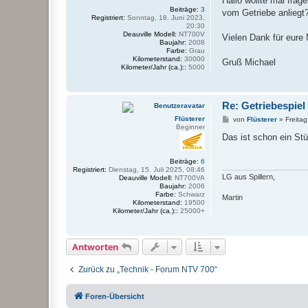
Hallo wollte mal frag
t
Beiträge:
3
vom Getriebe anliegt
r
Registriert:
Sonntag, 18. Juni 2023,
a
20:30
g
Deauville Modell:
NT700V
Vielen Dank für eure
Baujahr:
2008
Farbe:
Grau
Kilometerstand:
30000
Gruß Michael
Kilometer/Jahr (ca.)::
5000
Re: Getriebespiel
B
Flüsterer
von
Flüsterer
»
Freitag
e
Beginner
i
Das ist schon ein St
t
r
a
Beiträge:
6
g
Registriert:
Dienstag, 15. Juli 2025, 08:46
LG aus Spillern,
Deauville Modell:
NT700VA
Baujahr:
2006
Farbe:
Schwarz
Martin
Kilometerstand:
19500
Kilometer/Jahr (ca.)::
25000+
Antworten
Zurück zu „Technik - Forum NTV 700“
Foren-Übersicht