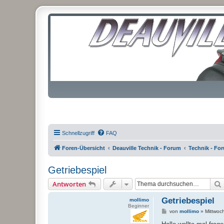
Schnellzugriff
FAQ
Foren-Übersicht
Deauville Technik - Forum
Technik - Fo
Getriebespiel
Antworten
Getriebespiel
mollimo
Beginner
B
von
mollimo
»
Mittwoch
e
i