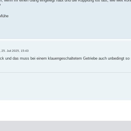
en, wenn ihr einen Gang eingelegt habt und die Kupplung los last, wie weit kön
?
 Mühe
, 25. Juli 2025, 15:43
ück und das muss bei einem klauengeschaltetem Getriebe auch unbedingt so 