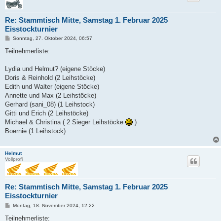
Re: Stammtisch Mitte, Samstag 1. Februar 2025
Eisstockturnier
B
Sonntag, 27. Oktober 2024, 06:57
e
i
Teilnehmerliste:
t
r
a
Lydia und Helmut? (eigene Stöcke)
g
Doris & Reinhold (2 Leihstöcke)
Edith und Walter (eigene Stöcke)
Annette und Max (2 Leihstöcke)
Gerhard (sani_08) (1 Leihstock)
Gitti und Erich (2 Leihstöcke)
Michael & Christina ( 2 Sieger Leihstöcke
)
Boernie (1 Leihstock)
Helmut
Vollprofi
Re: Stammtisch Mitte, Samstag 1. Februar 2025
Eisstockturnier
B
Montag, 18. November 2024, 12:22
e
i
Teilnehmerliste: