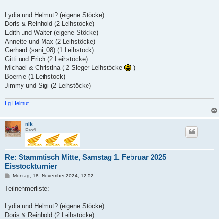
t
r
a
Lydia und Helmut? (eigene Stöcke)
g
Doris & Reinhold (2 Leihstöcke)
Edith und Walter (eigene Stöcke)
Annette und Max (2 Leihstöcke)
Gerhard (sani_08) (1 Leihstock)
Gitti und Erich (2 Leihstöcke)
Michael & Christina ( 2 Sieger Leihstöcke
)
Boernie (1 Leihstock)
Jimmy und Sigi (2 Leihstöcke)
Lg Helmut
nik
Profi
Re: Stammtisch Mitte, Samstag 1. Februar 2025
Eisstockturnier
B
Montag, 18. November 2024, 12:52
e
i
Teilnehmerliste:
t
r
a
Lydia und Helmut? (eigene Stöcke)
g
Doris & Reinhold (2 Leihstöcke)