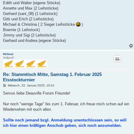
Edith und Walter (eigene Stöcke)
Annette und Max (2 Leihstöcke)
Gerhard (sani_08) (1 Leihstock)
Gitti und Erich (2 Leihstöcke)
Michael & Christina ( 2 Sieger Leihstöcke
)
Boernie (1 Leihstock)
Jimmy und Sigi (2 Leihstöcke)
Gerhard und Andrea (eigene Stöcke)
Helmut
Vollprofi
Re: Stammtisch Mitte, Samstag 1. Februar 2025
Eisstockturnier
B
Mittwoch, 22. Januar 2025, 10:41
e
i
Servus liebe Deauville Forum Freunde!
t
r
a
Nur noch "wenige Tage" bis zum 1. Februar, ich freue mich schon auf ein
g
Wiedersehen mit euch allen.
Sollte noch jemand bzgl. Anmeldung unentschlossen sein, so will
ich hier einen kräftigen Anschub geben, sich noch anzumelden.