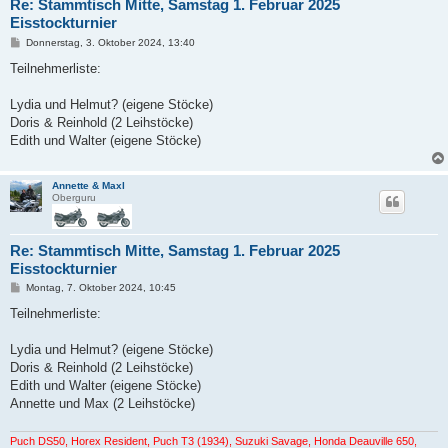
Re: Stammtisch Mitte, Samstag 1. Februar 2025
Eisstockturnier
B
Donnerstag, 3. Oktober 2024, 13:40
e
i
Teilnehmerliste:
t
r
a
Lydia und Helmut? (eigene Stöcke)
g
Doris & Reinhold (2 Leihstöcke)
Edith und Walter (eigene Stöcke)
Annette & Maxl
Oberguru
Re: Stammtisch Mitte, Samstag 1. Februar 2025
Eisstockturnier
B
Montag, 7. Oktober 2024, 10:45
e
i
Teilnehmerliste:
t
r
a
Lydia und Helmut? (eigene Stöcke)
g
Doris & Reinhold (2 Leihstöcke)
Edith und Walter (eigene Stöcke)
Annette und Max (2 Leihstöcke)
Puch DS50, Horex Resident, Puch T3 (1934), Suzuki Savage, Honda Deauville 650,