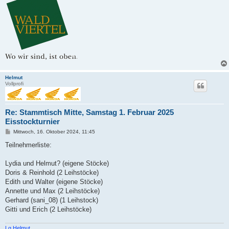
Helmut
Vollprofi
Re: Stammtisch Mitte, Samstag 1. Februar 2025
Eisstockturnier
B
Mittwoch, 16. Oktober 2024, 11:45
e
i
Teilnehmerliste:
t
r
a
Lydia und Helmut? (eigene Stöcke)
g
Doris & Reinhold (2 Leihstöcke)
Edith und Walter (eigene Stöcke)
Annette und Max (2 Leihstöcke)
Gerhard (sani_08) (1 Leihstock)
Gitti und Erich (2 Leihstöcke)
Lg Helmut