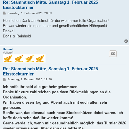
Re: Stammtisch Mitte, Samstag 1. Februar 2025
Eisstockturnier
B
Samstag, 1. Februar 2025, 20:03
e
i
Herzlichen Dank an Helmut für die wie immer tolle Organisation!
t
Es war wieder ein sportlicher und gesellschaftlicher Höhepunkt.
r
a
Danke!
g
Doris & Reinhold
Helmut
Vollprofi
Re: Stammtisch Mitte, Samstag 1. Februar 2025
Eisstockturnier
B
Sonntag, 2. Februar 2025, 17:26
e
i
Ich hoffe ihr seid alle gut heimgekommen.
t
Danke für eure zahlreichen positiven Rückmeldungen an die
r
a
Organisation.
g
Wir haben diesen Tag und Abend auch mit euch allen sehr
genossen.
Schön war, das diesmal auch neue Stockschützen dabei waren. Ich
hoffe doch sehr, daß ihr wieder kommt!
Gerne werde ich, wenn mir gesundheitlich möglich, das Turnier 2026
wieder organisieren. Aber dann das letzte Mal.