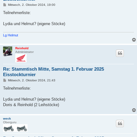
B
Mittwoch, 2. Oktober 2024, 19:00
e
i
Teilnehmerliste:
t
r
a
Lydia und Helmut? (eigene Stöcke)
g
Lg Helmut
Reinhold
Administrator
Re: Stammtisch Mitte, Samstag 1. Februar 2025
Eisstockturnier
B
Mittwoch, 2. Oktober 2024, 21:43
e
i
Teilnehmerliste:
t
r
a
Lydia und Helmut? (eigene Stöcke)
g
Doris & Reinhold (2 Leihstöcke)
weck
Oberguru