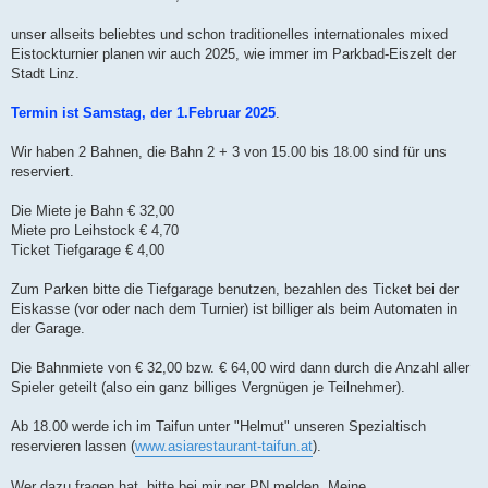
t
r
a
unser allseits beliebtes und schon traditionelles internationales mixed
g
Eistockturnier planen wir auch 2025, wie immer im Parkbad-Eiszelt der
Stadt Linz.
Termin ist Samstag, der 1.Februar 2025
.
Wir haben 2 Bahnen, die Bahn 2 + 3 von 15.00 bis 18.00 sind für uns
reserviert.
Die Miete je Bahn € 32,00
Miete pro Leihstock € 4,70
Ticket Tiefgarage € 4,00
Zum Parken bitte die Tiefgarage benutzen, bezahlen des Ticket bei der
Eiskasse (vor oder nach dem Turnier) ist billiger als beim Automaten in
der Garage.
Die Bahnmiete von € 32,00 bzw. € 64,00 wird dann durch die Anzahl aller
Spieler geteilt (also ein ganz billiges Vergnügen je Teilnehmer).
Ab 18.00 werde ich im Taifun unter "Helmut" unseren Spezialtisch
reservieren lassen (
www.asiarestaurant-taifun.at
).
Wer dazu fragen hat, bitte bei mir per PN melden. Meine