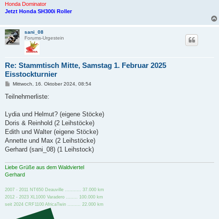
Honda Dominator
Jetzt Honda SH300i Roller
sani_08
Forums-Urgestein
Re: Stammtisch Mitte, Samstag 1. Februar 2025
Eisstockturnier
B
Mittwoch, 16. Oktober 2024, 08:54
e
i
Teilnehmerliste:
t
r
a
Lydia und Helmut? (eigene Stöcke)
g
Doris & Reinhold (2 Leihstöcke)
Edith und Walter (eigene Stöcke)
Annette und Max (2 Leihstöcke)
Gerhard (sani_08) (1 Leihstock)
Liebe Grüße aus dem Waldviertel
Gerhard
2007 - 2011 NT650 Deauville ........... 37.000 km
2012 - 2023 XL1000 Varadero ........ 100.000 km
seit 2024 CRF1100 AfricaTwin ......... 22.000 km