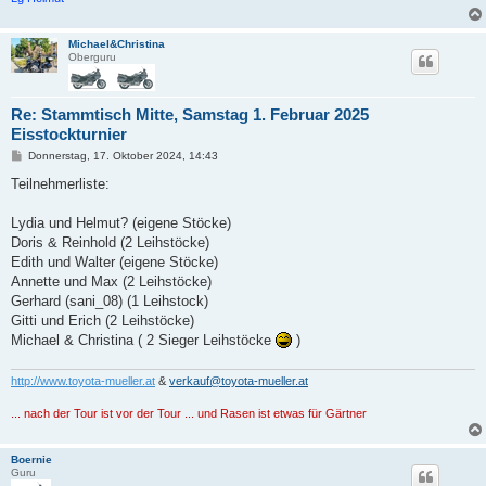
Michael&Christina
Oberguru
Re: Stammtisch Mitte, Samstag 1. Februar 2025
Eisstockturnier
B
Donnerstag, 17. Oktober 2024, 14:43
e
i
Teilnehmerliste:
t
r
a
Lydia und Helmut? (eigene Stöcke)
g
Doris & Reinhold (2 Leihstöcke)
Edith und Walter (eigene Stöcke)
Annette und Max (2 Leihstöcke)
Gerhard (sani_08) (1 Leihstock)
Gitti und Erich (2 Leihstöcke)
Michael & Christina ( 2 Sieger Leihstöcke
)
http://www.toyota-mueller.at
&
verkauf@toyota-mueller.at
... nach der Tour ist vor der Tour ... und Rasen ist etwas für Gärtner
Boernie
Guru