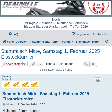
Noch
19 Tage 23 Stunden 19 Minuten 49 Sekunden
bis zum Start der Ausfahrt beim Treffen 2026
FAQ
Registrieren
Anmelden
S
Foren-Übersicht
Stammtische/Treffen - Forum
"Stammtisch Mitte"
u
Stammtisch Mitte, Samstag 1. Februar 2025
c
Eisstockturnier
h
Suche
Erweiterte
Antworten
e
14 Beiträge • Seite
1
von
1
Helmut
Vollprofi
Stammtisch Mitte, Samstag 1. Februar 2025
Eisstockturnier
B
Mittwoch, 2. Oktober 2024, 18:56
e
i
Hallo liebe Forumsfreunde,