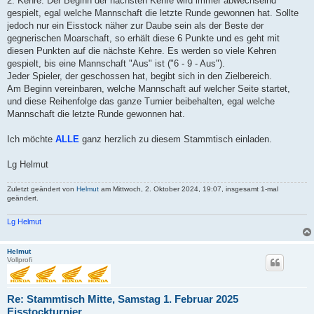
2. Kehre. Der Beginn der nächsten Kehre wird immer abwechselnd
gespielt, egal welche Mannschaft die letzte Runde gewonnen hat. Sollte
jedoch nur ein Eisstock näher zur Daube sein als der Beste der
gegnerischen Moarschaft, so erhält diese 6 Punkte und es geht mit
diesen Punkten auf die nächste Kehre. Es werden so viele Kehren
gespielt, bis eine Mannschaft "Aus" ist ("6 - 9 - Aus").
Jeder Spieler, der geschossen hat, begibt sich in den Zielbereich.
Am Beginn vereinbaren, welche Mannschaft auf welcher Seite startet,
und diese Reihenfolge das ganze Turnier beibehalten, egal welche
Mannschaft die letzte Runde gewonnen hat.
Ich möchte
ALLE
ganz herzlich zu diesem Stammtisch einladen.
Lg Helmut
Zuletzt geändert von
Helmut
am Mittwoch, 2. Oktober 2024, 19:07, insgesamt 1-mal
geändert.
Lg Helmut
Helmut
Vollprofi
Re: Stammtisch Mitte, Samstag 1. Februar 2025
Eisstockturnier