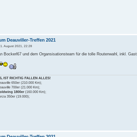
um Deauviller-Treffen 2021
1. August 2021, 22:28
n Bockerl67 und dem Organsisationsteam für die tolle Routenwahl, inkl. Gastr
S, IST RICHTIG FALLEN ALLES!
eauville 650er (210.000 Km);
eauville 700er (21.000 Km);
ldwing 1800er
(160.000 Km);
orza 350er (19.000);
um Deauviller-Treffen 2021