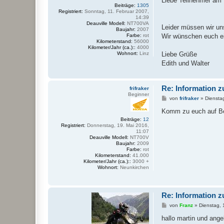
Liebe Teilnehmer am 
t
Beiträge:
1305
r
Registriert:
Sonntag, 11. Februar 2007,
a
14:39
g
Deauville Modell:
NT700VA
Leider müssen wir un
Baujahr:
2007
Farbe:
rot
Wir wünschen euch ei
Kilometerstand:
56000
Kilometer/Jahr (ca.)::
4000
Wohnort:
Linz
Liebe Grüße
Edith und Walter
Re: Information z
frifraker
Beginner
B
von
frifraker
»
Diensta
e
i
Komm zu euch auf Be
t
Beiträge:
12
r
Registriert:
Donnerstag, 19. Mai 2016,
a
11:07
g
Deauville Modell:
NT700V
Baujahr:
2009
Farbe:
rot
Kilometerstand:
41.000
Kilometer/Jahr (ca.)::
3000 +
Wohnort:
Neunkirchen
Re: Information z
B
von
Franz
»
Dienstag, 
e
i
hallo martin und ange
t