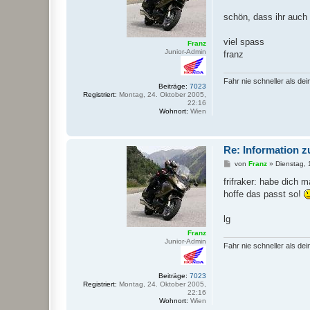
r
a
schön, dass ihr auch 
g
viel spass
Franz
Junior-Admin
franz
Fahr nie schneller als dei
Beiträge:
7023
Registriert:
Montag, 24. Oktober 2005,
22:16
Wohnort:
Wien
Re: Information z
B
von
Franz
»
Dienstag, 
e
i
frifraker: habe dich
t
hoffe das passt so!
r
a
g
lg
Franz
Junior-Admin
Fahr nie schneller als dei
Beiträge:
7023
Registriert:
Montag, 24. Oktober 2005,
22:16
Wohnort:
Wien