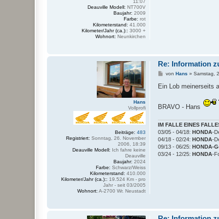
11:07
g
Deauville Modell:
NT700V
Baujahr:
2009
Farbe:
rot
Kilometerstand:
41.000
Kilometer/Jahr (ca.)::
3000 +
Wohnort:
Neunkirchen
Re: Information z
B
von
Hans
»
Samstag, 2
e
i
Ein Lob meinerseits a
t
r
Hans
a
BRAVO - Hans
Vollprofi
g
IM FALLE EINES FALLE
03/05 - 04/18:
HONDA
-D
Beiträge:
483
Registriert:
Sonntag, 26. November
04/18 - 02/24:
HONDA
-D
2006, 18:39
09/13 - 06/25:
HONDA-Go
Deauville Modell:
Ich fahre keine
03/24 - 12/25:
HONDA
-F
Deauville
Baujahr:
2024
Farbe:
Schwarz/Weiss
Kilometerstand:
410.000
Kilometer/Jahr (ca.)::
19.524 Km - pro
Jahr - seit 03/2005
Wohnort:
A-2700 Wr. Neustadt
Re: Information z