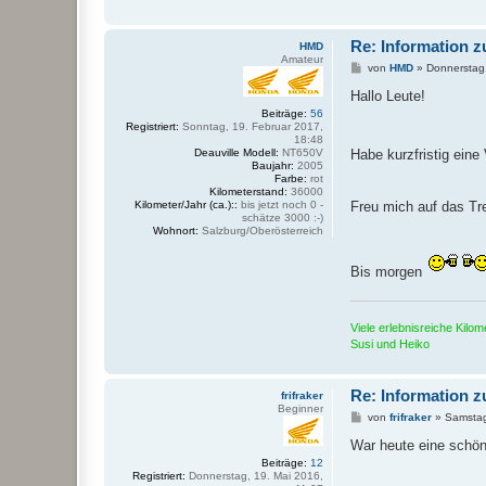
Re: Information z
HMD
Amateur
B
von
HMD
»
Donnerstag,
e
i
Hallo Leute!
t
Beiträge:
56
r
Registriert:
Sonntag, 19. Februar 2017,
a
18:48
g
Habe kurzfristig ein
Deauville Modell:
NT650V
Baujahr:
2005
Farbe:
rot
Kilometerstand:
36000
Freu mich auf das Tr
Kilometer/Jahr (ca.)::
bis jetzt noch 0 -
schätze 3000 :-)
Wohnort:
Salzburg/Oberösterreich
Bis morgen
Viele erlebnisreiche Kilo
Susi und Heiko
Re: Information z
frifraker
Beginner
B
von
frifraker
»
Samstag
e
i
War heute eine schöne
t
Beiträge:
12
r
Registriert:
Donnerstag, 19. Mai 2016,
a