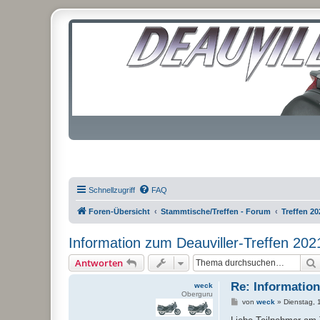
Schnellzugriff
FAQ
Foren-Übersicht
Stammtische/Treffen - Forum
Treffen 20
Information zum Deauviller-Treffen 202
Antworten
Re: Information
weck
Oberguru
B
von
weck
»
Dienstag, 
e
i