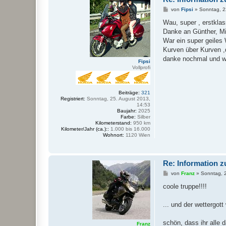
B
von
Fipsi
»
Sonntag, 2
e
i
Wau, super , erstklas
t
Danke an Günther, M
r
a
War ein super geiles
g
Kurven über Kurven ,
danke nochmal und w
Fipsi
Vollprofi
Beiträge:
321
Registriert:
Sonntag, 25. August 2013,
14:53
Baujahr:
2025
Farbe:
Silber
Kilometerstand:
950 km
Kilometer/Jahr (ca.)::
1.000 bis 16.000
Wohnort:
1120 Wien
Re: Information z
B
von
Franz
»
Sonntag, 
e
i
coole truppe!!!!
t
r
a
... und der wettergott
g
schön, dass ihr alle 
Franz