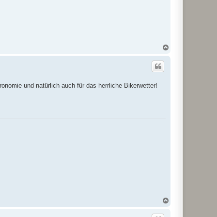
N
a
c
h
o
b
onomie und natürlich auch für das herrliche Bikerwetter!
e
n
N
a
c