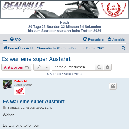
Noch
20 Tage 23 Stunden 32 Minuten 54 Sekunden
bis zum Start der Ausfahrt beim Treffen 2026
FAQ
Registrieren
Anmelden
S
Foren-Übersicht
Stammtische/Treffen - Forum
Treffen 2020
u
Es war eine super Ausfahrt
c
Suche
Erweiterte
Antworten
h
5 Beiträge • Seite
1
von
1
e
Reinhold
Administrator
Es war eine super Ausfahrt
B
Samstag, 15. August 2020, 16:43
e
i
Walter,
t
r
a
Es war eine tolle Tour.
g