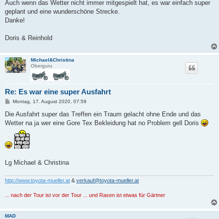
Auch wenn das Wetter nicht immer mitgespielt hat, es war einfach super
geplant und eine wunderschöne Strecke.
Danke!
Doris & Reinhold
Michael&Christina
Oberguru
Re: Es war eine super Ausfahrt
B
Montag, 17. August 2020, 07:59
e
i
Die Ausfahrt super das Treffen ein Traum gelacht ohne Ende und das
t
Wetter na ja wer eine Gore Tex Bekleidung hat no Problem gell Doris
r
a
g
Lg Michael & Christina
http://www.toyota-mueller.at
&
verkauf@toyota-mueller.at
... nach der Tour ist vor der Tour ... und Rasen ist etwas für Gärtner
MAD