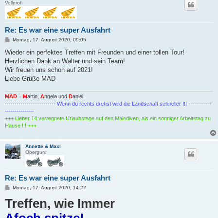
Vollprofi
Re: Es war eine super Ausfahrt
B
Montag, 17. August 2020, 09:05
e
i
Wieder ein perfektes Treffen mit Freunden und einer tollen Tour!
t
Herzlichen Dank an Walter und sein Team!
r
a
Wir freuen uns schon auf 2021!
g
Liebe Grüße MAD
MAD
=
M
artin,
A
ngela und
D
aniel
-------------------------- Wenn du rechts drehst wird die Landschaft schneller !!! ------------
---------------
+++ Lieber 14 verregnete Urlaubstage auf den Malediven, als ein sonniger Arbeitstag zu
Hause !!! +++
Annette & Maxl
Oberguru
Re: Es war eine super Ausfahrt
B
Montag, 17. August 2020, 14:22
e
Treffen, wie Immer
i
t
r
Afoch spitze!
a