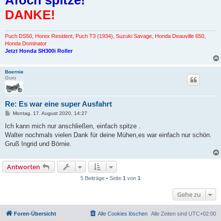
g
DANKE!
Puch DS50, Horex Resident, Puch T3 (1934), Suzuki Savage, Honda Deauville 650,
Honda Dominator
Jetzt Honda SH300i Roller
Boernie
Guru
Re: Es war eine super Ausfahrt
B
Montag, 17. August 2020, 14:27
e
i
Ich kann mich nur anschließen, einfach spitze .
t
Walter nochmals vielen Dank für deine Mühen,es war einfach nur schön.
r
a
Gruß Ingrid und Börnie.
g
Antworten
5 Beiträge • Seite
1
von
1
Gehe zu
Foren-Übersicht
Alle Cookies löschen
Alle Zeiten sind
UTC+02:00