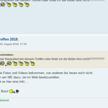
fotografiert bei diesem Treffen oder finde ich die Bilder blos nicht?????????
reffen 2018.
, 31. August 2018, 17:18
eschrieben:
iner fotografiert bei diesem Treffen oder finde ich die Bilder blos nicht?????????
die Fotos und Videos bekommen, von anderen bis heute noch nicht.
h am WE dazu, sie im Web bereitzustellen.
 es hier eine Info ...
h Büro!
dviertel