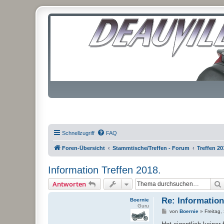
Schnellzugriff
FAQ
Foren-Übersicht
Stammtische/Treffen - Forum
Treffen 20
Information Treffen 2018.
Antworten
Re: Information
Boernie
Guru
B
von
Boernie
»
Freitag,
e
i