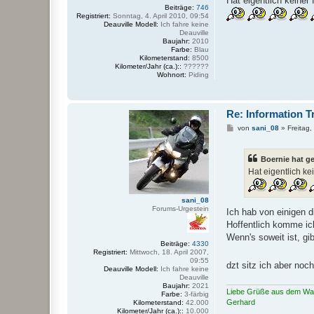
Hat eigentlich keiner 
t
Beiträge:
746
r
Registriert:
Sonntag, 4. April 2010, 09:54
a
Deauville Modell:
Ich fahre keine
g
Deauville
Baujahr:
2010
Farbe:
Blau
Kilometerstand:
8500
Kilometer/Jahr (ca.)::
??????
Wohnort:
Piding
Re: Information T
B
von
sani_08
»
Freitag
e
i
t
Boernie hat g
r
a
Hat eigentlich ke
g
sani_08
Forums-Urgestein
Ich hab von einigen 
Hoffentlich komme ic
Wenn's soweit ist, gibt
Beiträge:
4330
Registriert:
Mittwoch, 18. April 2007,
09:55
dzt sitz ich aber noc
Deauville Modell:
Ich fahre keine
Deauville
Baujahr:
2021
Liebe Grüße aus dem Wal
Farbe:
3-färbig
Gerhard
Kilometerstand:
42.000
Kilometer/Jahr (ca.)::
10.000