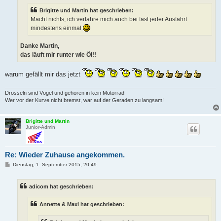
g
Brigitte und Martin hat geschrieben:
Macht nichts, ich verfahre mich auch bei fast jeder Ausfahrt
mindestens einmal
Danke Martin,
das läuft mir runter wie Öl!!
warum gefällt mir das jetzt
Drosseln sind Vögel und gehören in kein Motorrad
Wer vor der Kurve nicht bremst, war auf der Geraden zu langsam!
Brigitte und Martin
Junior-Admin
Re: Wieder Zuhause angekommen.
B
Dienstag, 1. September 2015, 20:49
e
i
t
adicom hat geschrieben:
r
a
g
Annette & Maxl hat geschrieben: