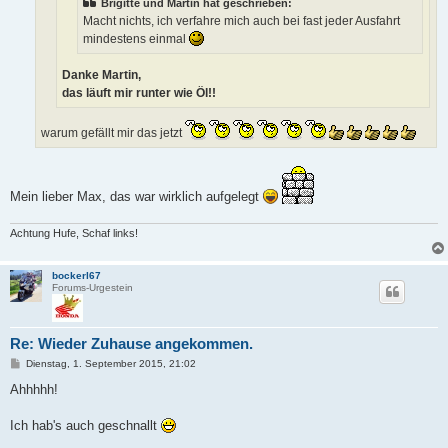
Brigitte und Martin hat geschrieben:
Macht nichts, ich verfahre mich auch bei fast jeder Ausfahrt
mindestens einmal
Danke Martin,
das läuft mir runter wie Öl!!
warum gefällt mir das jetzt
Mein lieber Max, das war wirklich aufgelegt
Achtung Hufe, Schaf links!
bockerl67
Forums-Urgestein
Re: Wieder Zuhause angekommen.
B
Dienstag, 1. September 2015, 21:02
e
i
Ahhhhh!
t
r
a
Ich hab's auch geschnallt
g