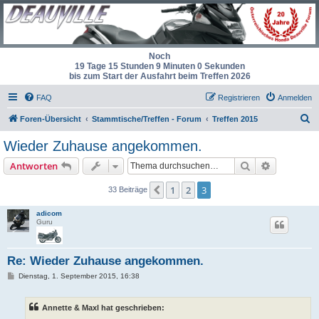
Noch
19 Tage 15 Stunden 9 Minuten 0 Sekunden
bis zum Start der Ausfahrt beim Treffen 2026
FAQ
Registrieren
Anmelden
S
Foren-Übersicht
Stammtische/Treffen - Forum
Treffen 2015
u
Wieder Zuhause angekommen.
c
Suche
Erweiterte
Antworten
h
e
1
2
3
Vorherige
33 Beiträge
adicom
Guru
Re: Wieder Zuhause angekommen.
B
Dienstag, 1. September 2015, 16:38
e
i
t
Annette & Maxl hat geschrieben:
r
a