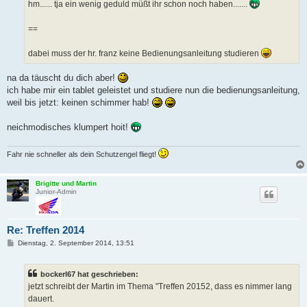
hm...... tja ein wenig geduld müßt ihr schon noch haben.......
==
dabei muss der hr. franz keine Bedienungsanleitung studieren
na da täuscht du dich aber!
ich habe mir ein tablet geleistet und studiere nun die bedienungsanleitung,
weil bis jetzt: keinen schimmer hab!
neichmodisches klumpert hoit!
Fahr nie schneller als dein Schutzengel fliegt!
Brigitte und Martin
Junior-Admin
Re: Treffen 2014
B
Dienstag, 2. September 2014, 13:51
e
i
t
bockerl67 hat geschrieben:
r
a
jetzt schreibt der Martin im Thema "Treffen 20152, dass es nimmer lang
g
dauert.