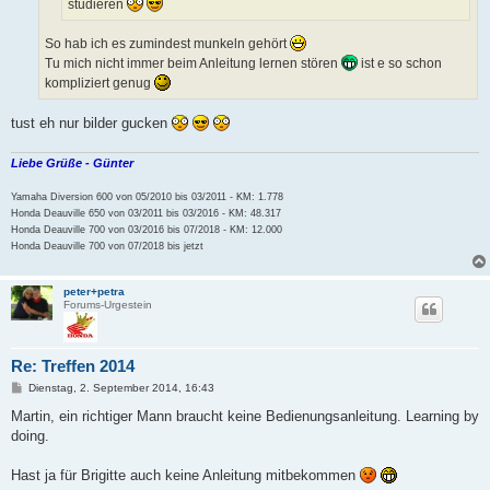
studieren
So hab ich es zumindest munkeln gehört
Tu mich nicht immer beim Anleitung lernen stören
ist e so schon
kompliziert genug
tust eh nur bilder gucken
Liebe Grüße - Günter
Yamaha Diversion 600 von 05/2010 bis 03/2011 - KM: 1.778
Honda Deauville 650 von 03/2011 bis 03/2016 - KM: 48.317
Honda Deauville 700 von 03/2016 bis 07/2018 - KM: 12.000
Honda Deauville 700 von 07/2018 bis jetzt
peter+petra
Forums-Urgestein
Re: Treffen 2014
B
Dienstag, 2. September 2014, 16:43
e
i
Martin, ein richtiger Mann braucht keine Bedienungsanleitung. Learning by
t
doing.
r
a
g
Hast ja für Brigitte auch keine Anleitung mitbekommen