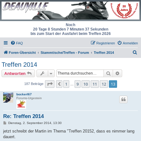
Noch
20 Tage 8 Stunden 7 Minuten 36 Sekunden
bis zum Start der Ausfahrt beim Treffen 2026
FAQ
Registrieren
Anmelden
S
Foren-Übersicht
Stammtische/Treffen - Forum
Treffen 2014
u
Treffen 2014
c
Suche
Erweiterte
Antworten
h
e
Seite
13
von
13
1
9
10
11
12
13
Vorherige
187 Beiträge
…
bockerl67
Forums-Urgestein
Re: Treffen 2014
B
Dienstag, 2. September 2014, 13:30
e
i
jetzt schreibt der Martin im Thema "Treffen 20152, dass es nimmer lang
t
dauert.
r