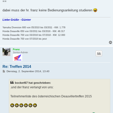
==
dabei muss der hr. franz keine Bedienungsanleitung studieren
Liebe Grüße - Günter
Yamaha Diversion 600 von 05/2010 bis 03/2011 - KM: 1.778
Honda Deauville 650 von 03/2011 bis 03/2016 - KM: 48.317
Honda Deauville 700 von 03/2016 bis 07/2018 - KM: 12.000
Honda Deauville 700 von 07/2018 bis jetzt
Franz
Junior-Admin
Re: Treffen 2014
B
Dienstag, 2. September 2014, 13:40
e
i
t
bockerl67 hat geschrieben:
r
a
.und der franz verlangt von uns:
g
Teilnehmerliste des österreichischen Deauvillertreffen 2015