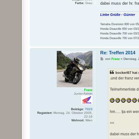
dabei muss der hr. f
Farbe:
Grau
Liebe Grüße - Günter
Yamaha Diversion 600 von 05/
Honda Deauville 650 von 03/2
Honda Deauville 700 von 03/2
Honda Deauville 700 von 07/20
Re: Treffen 2014
B
von
Franz
»
Dienstag, 
e
i
t
bockerl67 hat
r
a
.und der franz ve
g
Teilnehmerliste d
Franz
Junior-Admin
Beiträge:
7023
hm...... tja ein w
Registriert:
Montag, 24. Oktober 2005,
22:16
Wohnort:
Wien
==
dabei muss der h