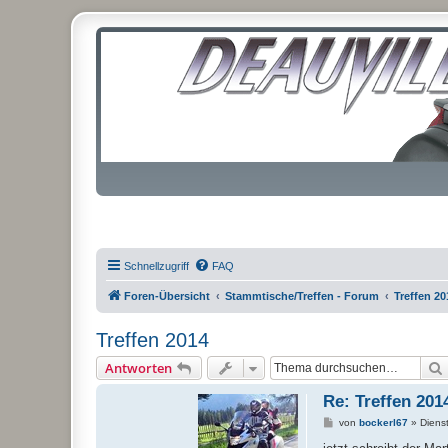
Schnellzugriff
FAQ
Foren-Übersicht
Stammtische/Treffen - Forum
Treffen 20
Treffen 2014
Antworten
Re: Treffen 201
B
von
bockerl67
»
Diens
e
i