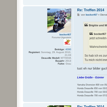
Re: Treffen 2014
B
von
bockerl67
»
Diens
e
i
t
Brigitte und M
r
a
g
bockerl67 
bockerl67
Forums-Urgestein
jetzt schreib
Wahrscheinlic
Beiträge:
4090
Registriert:
Sonntag, 29. August 2010,
21:03
So hab ich es z
Deauville Modell:
NT700VA
Tu mich nicht im
Baujahr:
2013
Farbe:
Grau
tust eh nur bilder gu
Liebe Grüße - Günter
Yamaha Diversion 600 von 05/
Honda Deauville 650 von 03/2
Honda Deauville 700 von 03/2
Honda Deauville 700 von 07/20
Re: Treffen 2014