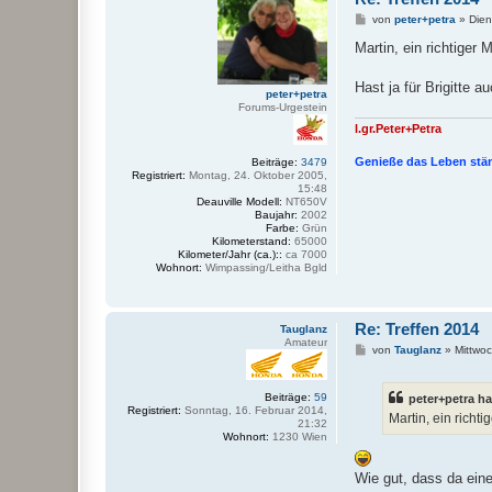
B
von
peter+petra
»
Dien
e
i
Martin, ein richtiger
t
r
a
Hast ja für Brigitte
peter+petra
g
Forums-Urgestein
l.gr.Peter+Petra
Genieße das Leben ständ
Beiträge:
3479
Registriert:
Montag, 24. Oktober 2005,
15:48
Deauville Modell:
NT650V
Baujahr:
2002
Farbe:
Grün
Kilometerstand:
65000
Kilometer/Jahr (ca.)::
ca 7000
Wohnort:
Wimpassing/Leitha Bgld
Re: Treffen 2014
Tauglanz
Amateur
B
von
Tauglanz
»
Mittwo
e
i
t
Beiträge:
59
peter+petra ha
r
Registriert:
Sonntag, 16. Februar 2014,
a
Martin, ein rich
21:32
g
Wohnort:
1230 Wien
Wie gut, dass da ein