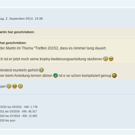
tag, 2. September 2014, 15:38
artin hat geschrieben:
hat geschrieben:
t der Martin im Thema "Treffen 20152, dass es nimmer lang dauert.
h tut er jetzt noch seine trophy-bedienungsanleitung studieren
umindest munkeln gehört
mer beim Anleitung lernen stören
ist e so schon kompliziert genug
cken
2010 bis 03/2011 - KM: 1.778
011 bis 03/2016 - KM: 48.317
016 bis 07/2018 - KM: 12.000
18 bis jetzt