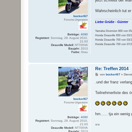
jetzt schreibt der Ma
t
r
a
Wahrscheinlich tut er
g
bockerl67
Forums-Urgestein
Liebe Grüße - Günter
Yamaha Diversion 600 von 05/
Beiträge:
4090
Honda Deauville 650 von 03/2
Registriert:
Sonntag, 29. August 2010,
Honda Deauville 700 von 03/2
21:03
Honda Deauville 700 von 07/20
Deauville Modell:
NT700VA
Baujahr:
2013
Farbe:
Grau
Re: Treffen 2014
B
von
bockerl67
»
Diens
e
i
.und der franz verlan
t
r
a
Teilnehmerliste des ö
g
bockerl67
Forums-Urgestein
hm...... tja ein weni
Beiträge:
4090
Registriert:
Sonntag, 29. August 2010,
==
21:03
Deauville Modell:
NT700VA
Baujahr:
2013