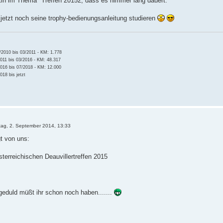
rtin im Thema "Treffen 20152, dass es nimmer lang dauert.
 jetzt noch seine trophy-bedienungsanleitung studieren
2010 bis 03/2011 - KM: 1.778
011 bis 03/2016 - KM: 48.317
016 bis 07/2018 - KM: 12.000
18 bis jetzt
tag, 2. September 2014, 13:33
gt von uns:
sterreichischen Deauvillertreffen 2015
g geduld müßt ihr schon noch haben.......