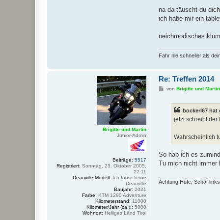
na da täuscht du dic
ich habe mir ein tabl
neichmodisches klump
Fahr nie schneller als dei
Re: Treffen 2014
B
von
Brigitte und Martin
e
i
t
bockerl67 hat
r
a
jetzt schreibt de
g
Brigitte und Martin
Junior-Admin
Wahrscheinlich t
So hab ich es zumin
Beiträge:
5517
Tu mich nicht immer 
Registriert:
Sonntag, 23. Oktober 2005,
22:11
Deauville Modell:
Ich fahre keine
Achtung Hufe, Schaf links
Deauville
Baujahr:
2021
Farbe:
KTM 1290 Adventure
Kilometerstand:
11000
Kilometer/Jahr (ca.)::
5000
Wohnort:
Heiliges Land Tirol