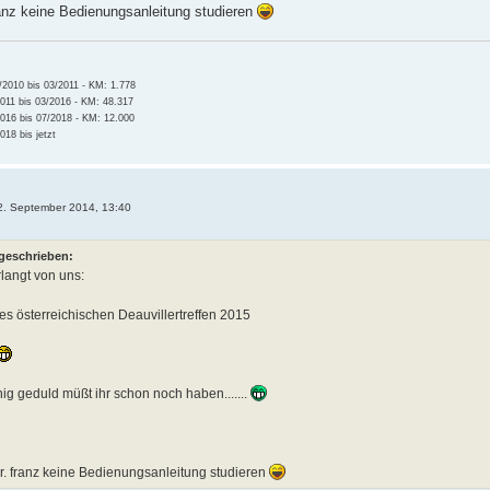
ranz keine Bedienungsanleitung studieren
2010 bis 03/2011 - KM: 1.778
011 bis 03/2016 - KM: 48.317
016 bis 07/2018 - KM: 12.000
18 bis jetzt
2. September 2014, 13:40
 geschrieben:
rlangt von uns:
es österreichischen Deauvillertreffen 2015
enig geduld müßt ihr schon noch haben.......
r. franz keine Bedienungsanleitung studieren