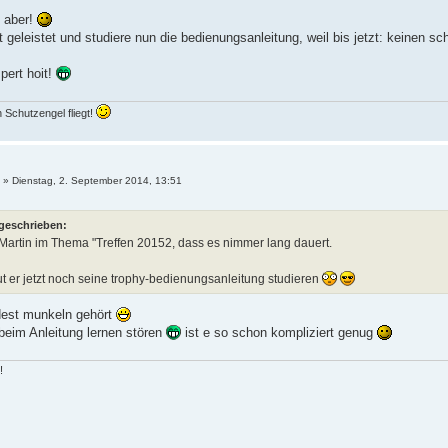
h aber!
et geleistet und studiere nun die bedienungsanleitung, weil bis jetzt: keinen 
ert hoit!
n Schutzengel fliegt!
»
Dienstag, 2. September 2014, 13:51
 geschrieben:
r Martin im Thema "Treffen 20152, dass es nimmer lang dauert.
ut er jetzt noch seine trophy-bedienungsanleitung studieren
dest munkeln gehört
beim Anleitung lernen stören
ist e so schon kompliziert genug
!