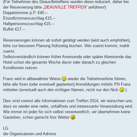
(Für Teilnehmer des Deauvilletreffens wurden diese reduziert, daher bei
der Reservierung bitte
„DEAUVILLE TREFFEN“
anführen!)
Doppelzimmer p.P. €40.--
Einzellzimmerzuschlag €15.--
Halbpensionszuschlag €15.--
Buffet €17.--
Reservierungen können ab sofort getätigt werden (wird auch empfohlen),
bitte zur besseren Planung frühzeitig buchen. Wer zuerst kommt, mahlt
zuerst.
Selbstverständlich können früher Anreisende oder später Abreisende das
Hotel schon die gesamte Woche davor oder danach zu gleichen
Konditionen nutzen.
Franz wird in altbewährter Weise
wieder die Teilnehmerliste führen,
bitte alle fixen (oder eventuell geplanten) Anmeldungen mittels PN Franz
mitteilen (eventuell auch den richtigen Namen, nicht nur den Nick
).
Dies sind vorerst alle Informationen zum Treffen 2014, wir wünschen uns,
dass es wieder eine nette, unfallfreie und interessante Veranstaltung wird.
Wie immer ist jeder für sich selbst verantwortlich, wir übernehmen keine
Garantien, schon garnicht fürs Wetter
LG
die Organisatoren und Admins