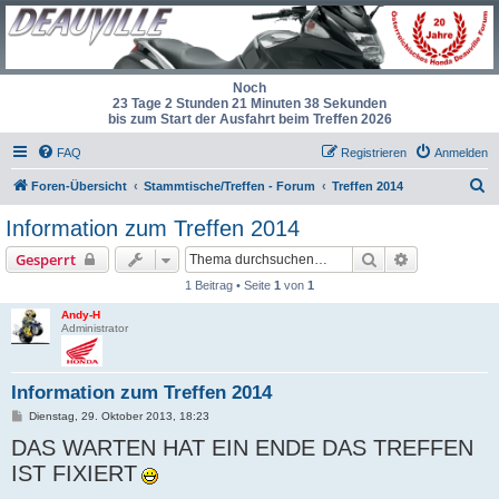
Noch
23 Tage 2 Stunden 21 Minuten 38 Sekunden
bis zum Start der Ausfahrt beim Treffen 2026
FAQ
Registrieren
Anmelden
S
Foren-Übersicht
Stammtische/Treffen - Forum
Treffen 2014
u
Information zum Treffen 2014
c
Suche
Erweiterte S
Gesperrt
h
1 Beitrag • Seite
1
von
1
e
Andy-H
Administrator
Information zum Treffen 2014
B
Dienstag, 29. Oktober 2013, 18:23
e
DAS WARTEN HAT EIN ENDE DAS TREFFEN
i
t
IST FIXIERT
r
a
g