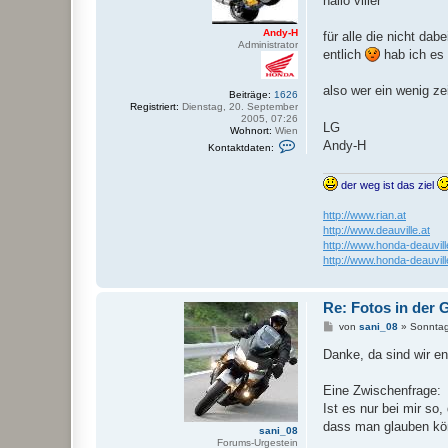
hallo viller
t
r
Andy-H
a
für alle die nicht dab
Administrator
g
entlich
hab ich es 
also wer ein wenig ze
Beiträge:
1626
Registriert:
Dienstag, 20. September
2005, 07:26
LG
Wohnort:
Wien
K
Andy-H
Kontaktdaten:
o
n
t
der weg ist das ziel
a
k
t
http://www.rian.at
d
http://www.deauville.at
a
http://www.honda-deauvill
t
http://www.honda-deauvill
e
n
v
o
Re: Fotos in der G
n
A
B
von
sani_08
»
Sonntag
n
e
d
i
Danke, da sind wir en
y
t
-
r
H
a
Eine Zwischenfrage:
g
Ist es nur bei mir so
dass man glauben kön
sani_08
Forums-Urgestein