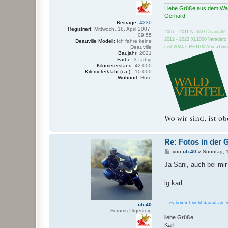
Liebe Grüße aus dem Wal
Gerhard
Beiträge:
4330
Registriert:
Mittwoch, 18. April 2007,
2007 - 2011 NT650 Deauville ..
09:55
2012 - 2023 XL1000 Varadero .
Deauville Modell:
Ich fahre keine
Deauville
seit 2024 CRF1100 AfricaTwin 
Baujahr:
2021
Farbe:
3-färbig
Kilometerstand:
42.000
Kilometer/Jahr (ca.)::
10.000
Wohnort:
Horn
Re: Fotos in der G
B
von
ub-40
»
Sonntag, 
e
i
Ja Sani, auch bei mir
t
r
a
lg karl
g
...es kommt nicht darauf an, 
ub-40
Forums-Urgestein
liebe Grüße
Karl