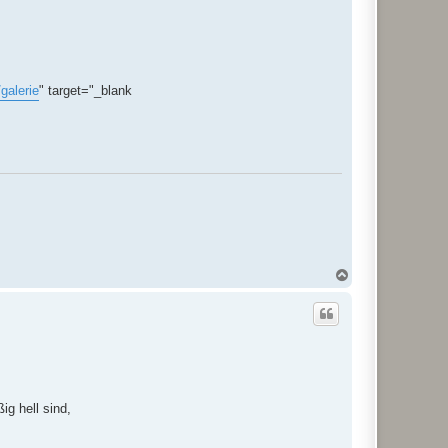
galerie
" target="_blank
N
a
c
h
o
b
e
n
ig hell sind,