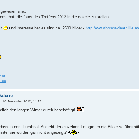
eigewesen sind,
geschaft die fotos des Treffens 2012 in die galerie zu stellen
it
und interesse hat es sind ca. 2500 bilder -
http://www.honda-deauville.at/
e.at
e.eu
alerie
, 18. November 2012, 14:43
dlich den langen Winter durch beschäftigt!
, dass in der Thumbnail-Ansicht der einzelnen Fotografen die Bilder so übermäß
nte, sie würden gar nicht angezeigt?