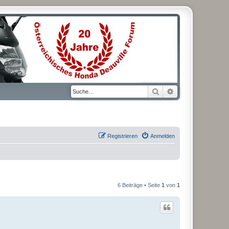
Suche
Erweiterte Suche
Registrieren
Anmelden
6 Beiträge • Seite
1
von
1