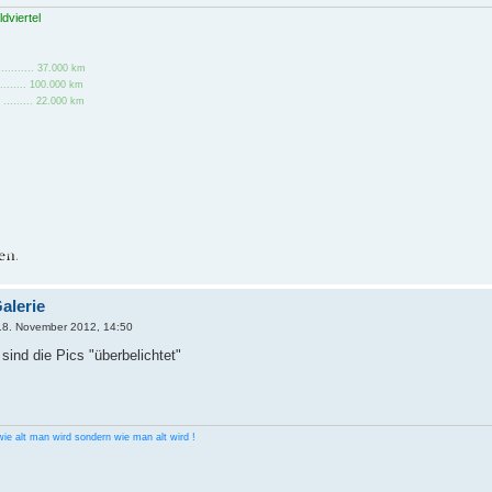
dviertel
......... 37.000 km
....... 100.000 km
......... 22.000 km
alerie
18. November 2012, 14:50
 sind die Pics "überbelichtet"
wie alt man wird sondern wie man alt wird !