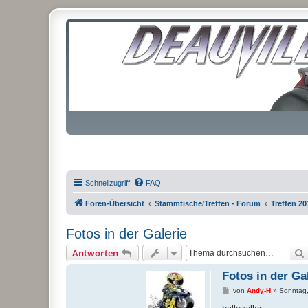
Schnellzugriff
FAQ
Foren-Übersicht
Stammtische/Treffen - Forum
Treffen 20
Fotos in der Galerie
Antworten
Fotos in der Ga
B
von
Andy-H
»
Sonntag,
e
i