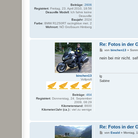
Beiträge:
2606
Registriert:
Freitag, 23. April 2010, 18:56
Deauville Modell:
Ich fahre keine
Deauville
Baujahr:
2024
Farbe:
BMW R1250RT racingblue met. 2
Wohnort:
NÖ Großraum Himberg
Re: Fotos in der G
B
von
binchen13
»
Sonnt
e
i
nein bei mir nicht. se
t
r
a
g
binchen13
lg
Vollprofi
Sabine
Beiträge:
464
Registriert:
Donnerstag, 24. September
2009, 08:29
Kilometerstand:
8600
Kilometer/Jahr (ca.)::
viel zu wenige
Re: Fotos in der G
B
von
Ewald
»
Montag, 1
e