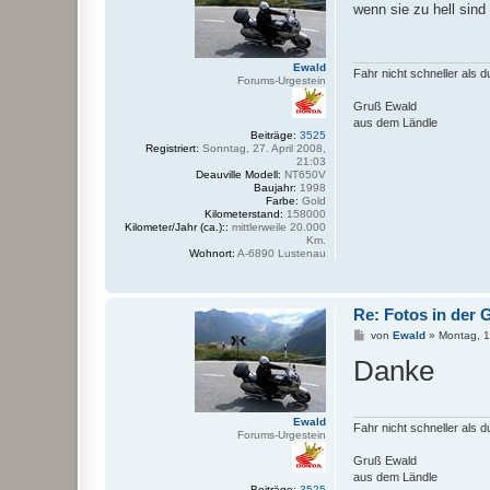
i
wenn sie zu hell sind 
t
r
a
g
Ewald
Fahr nicht schneller als 
Forums-Urgestein
Gruß Ewald
aus dem Ländle
Beiträge:
3525
Registriert:
Sonntag, 27. April 2008,
21:03
Deauville Modell:
NT650V
Baujahr:
1998
Farbe:
Gold
Kilometerstand:
158000
Kilometer/Jahr (ca.)::
mittlerweile 20.000
Km.
Wohnort:
A-6890 Lustenau
Re: Fotos in der G
B
von
Ewald
»
Montag, 1
e
Danke
i
t
r
a
g
Ewald
Fahr nicht schneller als 
Forums-Urgestein
Gruß Ewald
aus dem Ländle
Beiträge:
3525