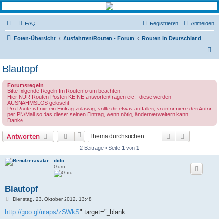
FAQ
Registrieren
Anmelden
Foren-Übersicht
Ausfahrten/Routen - Forum
Routen in Deutschland
S
u
Blautopf
c
Forumsregeln
h
Bitte folgende Regeln Im Routenforum beachten:
Hier NUR Routen Posten KEINE antworten/fragen etc.- diese werden
e
AUSNAHMSLOS gelöscht
Pro Route ist nur ein Eintrag zulässig, sollte dir etwas auffallen, so informiere den Autor
per PN/Mail so das dieser seinen Eintrag, wenn nötig, ändern/erweitern kann
Danke
Suche
Erweiterte
Antworten
2 Beiträge • Seite
1
von
1
dido
Guru
Blautopf
B
Dienstag, 23. Oktober 2012, 13:48
e
i
http://goo.gl/maps/zSWkS
" target="_blank
t