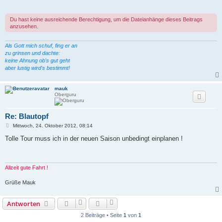
r
a
g
Du hast keine ausreichende Berechtigung, um die Dateianhänge dieses Beitrags
anzusehen.
Als Gott mich schuf, fing er an
zu grinsen und dachte:
keine Ahnung ob's gut geht
aber lustig wird's bestimmt!
mauk
Oberguru
Re: Blautopf
B
Mittwoch, 24. Oktober 2012, 08:14
e
i
Tolle Tour muss ich in der neuen Saison unbedingt einplanen !
t
r
a
g
Allzeit gute Fahrt !
Grüße Mauk
Antworten
2 Beiträge • Seite
1
von
1