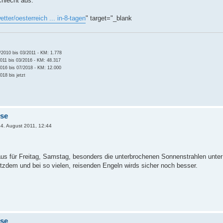
chlecht aus:
etter/oesterreich ... in-8-tagen
" target="_blank
2010 bis 03/2011 - KM: 1.778
011 bis 03/2016 - KM: 48.317
016 bis 07/2018 - KM: 12.000
18 bis jetzt
ose
4. August 2011, 12:44
 aus für Freitag, Samstag, besonders die unterbrochenen Sonnenstrahlen unte
otzdem und bei so vielen, reisenden Engeln wirds sicher noch besser.
ose