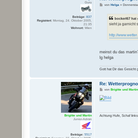
Guru
B
von
Helga
»
Donnersta
e
i
t
Beiträge:
837
bockerl67 hat
r
Registriert:
Montag, 24. Oktober 2005,
a
sieht ja garnicht 
21:35
g
Wohnort:
Wien
http://www.wetter.
meinst du das martin
lg helga
Gott hat Dir das Gesicht
Re: Wetterprogn
B
von
Brigitte und Martin
e
i
t
r
a
g
Brigitte und Martin
Achtung Hufe, Schaf links
Junior-Admin
Beiträge:
5517