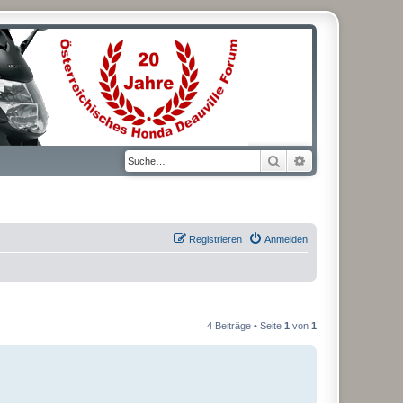
Suche
Erweiterte Suche
Registrieren
Anmelden
4 Beiträge • Seite
1
von
1