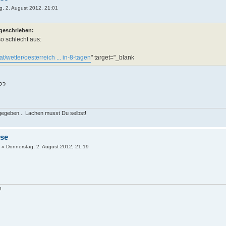
g, 2. August 2012, 21:01
 geschrieben:
so schlecht aus:
at/wetter/oesterreich ... in-8-tagen
" target="_blank
??
 gegeben... Lachen musst Du selbst!
ose
»
Donnerstag, 2. August 2012, 21:19
!