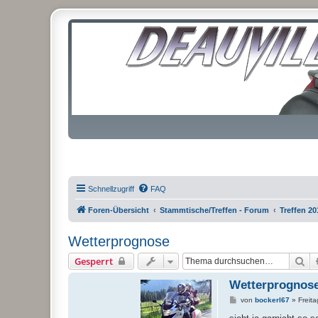
Schnellzugriff
FAQ
Foren-Übersicht
Stammtische/Treffen - Forum
Treffen 20
Wetterprognose
Su
Gesperrt
Wetterprognos
B
von
bockerl67
»
Freit
e
i