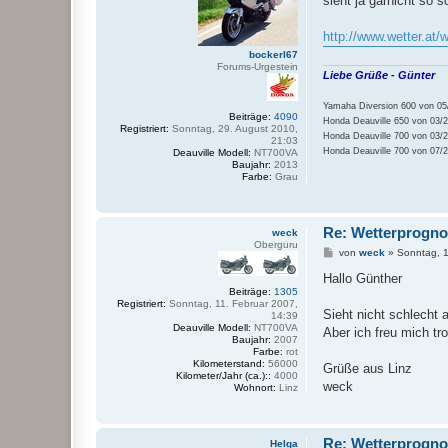
sieht ja garnicht so s
t
r
a
http://www.wetter.at/w
g
bockerl67
Forums-Urgestein
Liebe Grüße - Günter
Yamaha Diversion 600 von 05/
Beiträge:
4090
Honda Deauville 650 von 03/2
Registriert:
Sonntag, 29. August 2010,
Honda Deauville 700 von 03/2
21:03
Honda Deauville 700 von 07/20
Deauville Modell:
NT700VA
Baujahr:
2013
Farbe:
Grau
Re: Wetterprogn
weck
Oberguru
B
von
weck
»
Sonntag, 1
e
i
Hallo Günther
t
Beiträge:
1305
r
Registriert:
Sonntag, 11. Februar 2007,
a
Sieht nicht schlecht
14:39
g
Deauville Modell:
NT700VA
Aber ich freu mich tr
Baujahr:
2007
Farbe:
rot
Kilometerstand:
56000
Grüße aus Linz
Kilometer/Jahr (ca.)::
4000
weck
Wohnort:
Linz
Re: Wetterprogn
Helga