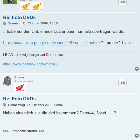
Re: Foto DVDs
B
Sonntag, 11. Oktober 2009, 11:10
e
i
...habe nur den Link erneuert,da er oben nur halb übertragen wurde:
t
r
a
http://picasaweb.google.de/whansi99/Dea ... directlink
#" target="_blank
g
LB-AD....
L
udwigs
b
urger
a
uf
D
urchreise !
https://www.facebook.com/whansi99
Chatty
Administrator
Re: Foto DVDs
B
Donnerstag, 15. Oktober 2009, 08:04
e
i
Haben eigentlich alle die dvd bekommen? Peter44, Josef, ... ?
t
r
a
g
>>> Oberadministrator <<<