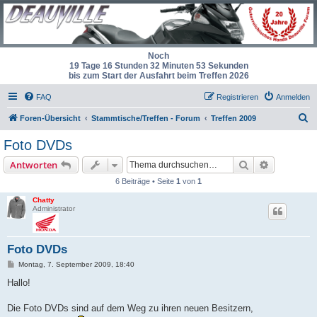
Noch
19 Tage 16 Stunden 32 Minuten 53 Sekunden
bis zum Start der Ausfahrt beim Treffen 2026
FAQ
Registrieren
Anmelden
S
Foren-Übersicht
Stammtische/Treffen - Forum
Treffen 2009
u
Foto DVDs
c
Suche
Erweiterte
Antworten
h
6 Beiträge • Seite
1
von
1
e
Chatty
Administrator
Foto DVDs
B
Montag, 7. September 2009, 18:40
e
i
Hallo!
t
r
a
Die Foto DVDs sind auf dem Weg zu ihren neuen Besitzern,
g