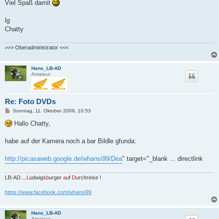
Viel Spaß damit
lg
Chatty
>>> Oberadministrator <<<
Hans_LB-AD
Amateur
Re: Foto DVDs
B
Sonntag, 11. Oktober 2009, 10:53
e
i
Hallo Chatty,
t
r
a
habe auf der Kamera noch a bar Bildle gfunda:
g
http://picasaweb.google.de/whansi99/Dea
" target="_blank ... directlink
LB-AD....
L
udwigs
b
urger
a
uf
D
urchreise !
https://www.facebook.com/whansi99
Hans_LB-AD
Amateur