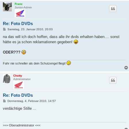
Franz
Junior-Admin
Re: Foto DVDs
B
Samstag, 23. Januar 2010, 20:03
e
i
na das will ich doch hoffen, dass alle ihr dvds erhalten haben.... sonst
t
hätte es ja schon reklamationen gegeben!
r
a
g
ODER???
Fahr nie schneller als dein Schutzengel fliegt!
Chatty
Administrator
Re: Foto DVDs
B
Donnerstag, 4. Februar 2010, 14:57
e
i
verdächtige Stille ...
t
r
a
g
>>> Oberadministrator <<<