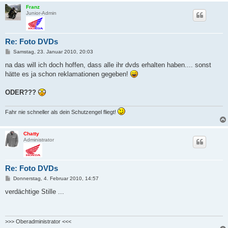
Franz
Junior-Admin
Re: Foto DVDs
B
Samstag, 23. Januar 2010, 20:03
e
i
na das will ich doch hoffen, dass alle ihr dvds erhalten haben.... sonst
t
hätte es ja schon reklamationen gegeben!
r
a
g
ODER???
Fahr nie schneller als dein Schutzengel fliegt!
Chatty
Administrator
Re: Foto DVDs
B
Donnerstag, 4. Februar 2010, 14:57
e
i
verdächtige Stille ...
t
r
a
g
>>> Oberadministrator <<<