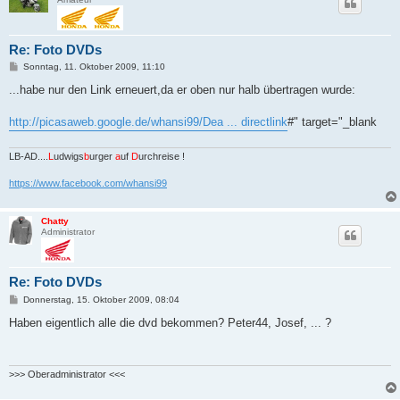
Re: Foto DVDs
B
Sonntag, 11. Oktober 2009, 11:10
e
i
...habe nur den Link erneuert,da er oben nur halb übertragen wurde:
t
r
a
http://picasaweb.google.de/whansi99/Dea ... directlink
#" target="_blank
g
LB-AD....
L
udwigs
b
urger
a
uf
D
urchreise !
https://www.facebook.com/whansi99
Chatty
Administrator
Re: Foto DVDs
B
Donnerstag, 15. Oktober 2009, 08:04
e
i
Haben eigentlich alle die dvd bekommen? Peter44, Josef, ... ?
t
r
a
g
>>> Oberadministrator <<<