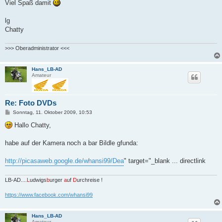
Viel Spaß damit
lg
Chatty
>>> Oberadministrator <<<
Hans_LB-AD
Amateur
Re: Foto DVDs
B
Sonntag, 11. Oktober 2009, 10:53
e
i
Hallo Chatty,
t
r
a
habe auf der Kamera noch a bar Bildle gfunda:
g
http://picasaweb.google.de/whansi99/Dea
" target="_blank ... directlink
LB-AD....
L
udwigs
b
urger
a
uf
D
urchreise !
https://www.facebook.com/whansi99
Hans_LB-AD
Amateur