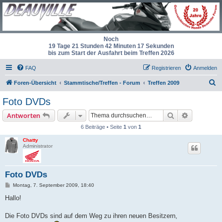
Noch
19 Tage 21 Stunden 42 Minuten 17 Sekunden
bis zum Start der Ausfahrt beim Treffen 2026
FAQ
Registrieren
Anmelden
S
Foren-Übersicht
Stammtische/Treffen - Forum
Treffen 2009
u
Foto DVDs
c
Suche
Erweiterte
Antworten
h
6 Beiträge • Seite
1
von
1
e
Chatty
Administrator
Foto DVDs
B
Montag, 7. September 2009, 18:40
e
i
Hallo!
t
r
a
Die Foto DVDs sind auf dem Weg zu ihren neuen Besitzern,
g