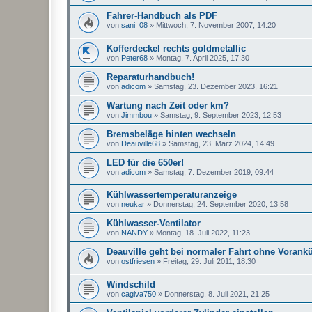
Fahrer-Handbuch als PDF
von
sani_08
»
Mittwoch, 7. November 2007, 14:20
Kofferdeckel rechts goldmetallic
von
Peter68
»
Montag, 7. April 2025, 17:30
Reparaturhandbuch!
von
adicom
»
Samstag, 23. Dezember 2023, 16:21
Wartung nach Zeit oder km?
von
Jimmbou
»
Samstag, 9. September 2023, 12:53
Bremsbeläge hinten wechseln
von
Deauville68
»
Samstag, 23. März 2024, 14:49
LED für die 650er!
von
adicom
»
Samstag, 7. Dezember 2019, 09:44
Kühlwassertemperaturanzeige
von
neukar
»
Donnerstag, 24. September 2020, 13:58
Kühlwasser-Ventilator
von
NANDY
»
Montag, 18. Juli 2022, 11:23
Deauville geht bei normaler Fahrt ohne Voran
von
ostfriesen
»
Freitag, 29. Juli 2011, 18:30
Windschild
von
cagiva750
»
Donnerstag, 8. Juli 2021, 21:25