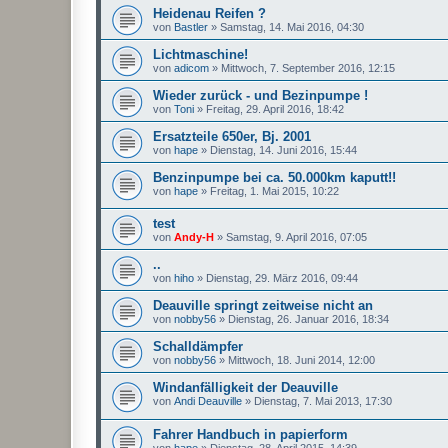
Heidenau Reifen ?
von
Bastler
»
Samstag, 14. Mai 2016, 04:30
Lichtmaschine!
von
adicom
»
Mittwoch, 7. September 2016, 12:15
Wieder zurück - und Bezinpumpe !
von
Toni
»
Freitag, 29. April 2016, 18:42
Ersatzteile 650er, Bj. 2001
von
hape
»
Dienstag, 14. Juni 2016, 15:44
Benzinpumpe bei ca. 50.000km kaputt!!
von
hape
»
Freitag, 1. Mai 2015, 10:22
test
von
Andy-H
»
Samstag, 9. April 2016, 07:05
..
von
hiho
»
Dienstag, 29. März 2016, 09:44
Deauville springt zeitweise nicht an
von
nobby56
»
Dienstag, 26. Januar 2016, 18:34
Schalldämpfer
von
nobby56
»
Mittwoch, 18. Juni 2014, 12:00
Windanfälligkeit der Deauville
von
Andi Deauville
»
Dienstag, 7. Mai 2013, 17:30
Fahrer Handbuch in papierform
von
hape
»
Dienstag, 28. April 2015, 14:39