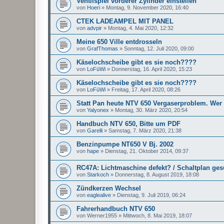
Ventilspiel vorderer Zylinder einstellen
von
Hoeri
»
Montag, 9. November 2020, 16:40
CTEK LADEAMPEL MIT PANEL
von
advpir
»
Montag, 4. Mai 2020, 12:32
Meine 650 Ville entdrosseln
von
GrafThomas
»
Sonntag, 12. Juli 2020, 09:00
Käselochscheibe gibt es sie noch????
von
LoFüWi
»
Donnerstag, 16. April 2020, 15:23
Käselochscheibe gibt es sie noch????
von
LoFüWi
»
Freitag, 17. April 2020, 08:26
Statt Pan heute NTV 650 Vergaserproblem. Wer 
von
Yalyonex
»
Montag, 30. März 2020, 20:54
Handbuch NTV 650, Bitte um PDF
von
Garelli
»
Samstag, 7. März 2020, 21:38
Benzinpumpe NT650 V Bj. 2002
von
hape
»
Dienstag, 21. Oktober 2014, 09:37
RC47A: Lichtmaschine defekt? / Schaltplan ges
von
Starkoch
»
Donnerstag, 8. August 2019, 18:08
Zündkerzen Wechsel
von
eaglealive
»
Dienstag, 9. Juli 2019, 06:24
Fahrerhandbuch NTV 650
von
Werner1955
»
Mittwoch, 8. Mai 2019, 18:07