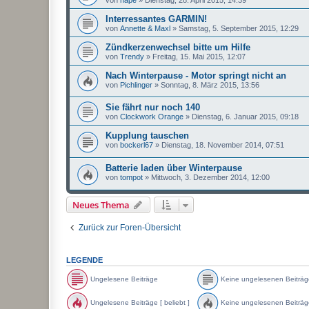
Interressantes GARMIN!
von
Annette & Maxl
»
Samstag, 5. September 2015, 12:29
Zündkerzenwechsel bitte um Hilfe
von
Trendy
»
Freitag, 15. Mai 2015, 12:07
Nach Winterpause - Motor springt nicht an
von
Pichlinger
»
Sonntag, 8. März 2015, 13:56
Sie fährt nur noch 140
von
Clockwork Orange
»
Dienstag, 6. Januar 2015, 09:18
Kupplung tauschen
von
bockerl67
»
Dienstag, 18. November 2014, 07:51
Batterie laden über Winterpause
von
tompot
»
Mittwoch, 3. Dezember 2014, 12:00
Neues Thema
Zurück zur Foren-Übersicht
LEGENDE
Ungelesene Beiträge
Keine ungelesenen Beiträg
U
K
n
e
Ungelesene Beiträge [ beliebt ]
Keine ungelesenen Beiträge 