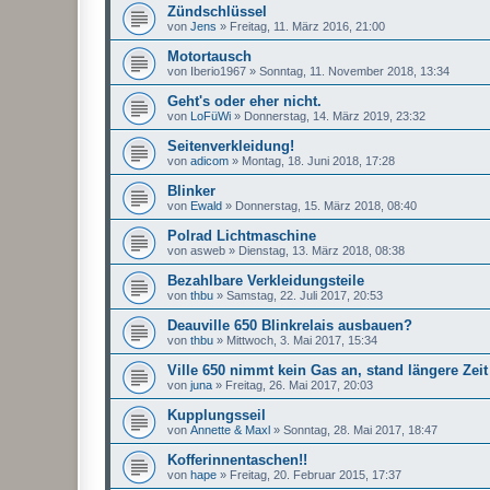
Zündschlüssel
von
Jens
»
Freitag, 11. März 2016, 21:00
Motortausch
von
Iberio1967
»
Sonntag, 11. November 2018, 13:34
Geht's oder eher nicht.
von
LoFüWi
»
Donnerstag, 14. März 2019, 23:32
Seitenverkleidung!
von
adicom
»
Montag, 18. Juni 2018, 17:28
Blinker
von
Ewald
»
Donnerstag, 15. März 2018, 08:40
Polrad Lichtmaschine
von
asweb
»
Dienstag, 13. März 2018, 08:38
Bezahlbare Verkleidungsteile
von
thbu
»
Samstag, 22. Juli 2017, 20:53
Deauville 650 Blinkrelais ausbauen?
von
thbu
»
Mittwoch, 3. Mai 2017, 15:34
Ville 650 nimmt kein Gas an, stand längere Zeit
von
juna
»
Freitag, 26. Mai 2017, 20:03
Kupplungsseil
von
Annette & Maxl
»
Sonntag, 28. Mai 2017, 18:47
Kofferinnentaschen!!
von
hape
»
Freitag, 20. Februar 2015, 17:37