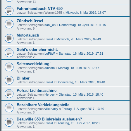
Antworten:
11
Fahrerhandbuch NTV 650
Letzter Beitrag von
Werner1955
«
Mittwoch, 8. Mai 2019, 18:07
Zündschlüssel
Letzter Beitrag von
sani_08
«
Donnerstag, 18. April 2019, 11:15
Antworten:
5
Motortausch
Letzter Beitrag von
Ewald
«
Mittwoch, 20. März 2019, 09:49
Antworten:
1
Geht's oder eher nicht.
Letzter Beitrag von
LoFüWi
«
Samstag, 16. März 2019, 17:31
Antworten:
2
Seitenverkleidung!
Letzter Beitrag von
adicom
«
Montag, 18. Juni 2018, 17:47
Antworten:
2
Blinker
Letzter Beitrag von
Ewald
«
Donnerstag, 15. März 2018, 08:40
Polrad Lichtmaschine
Letzter Beitrag von
Herbert
«
Dienstag, 13. März 2018, 18:40
Antworten:
1
Bezahlbare Verkleidungsteile
Letzter Beitrag von
ville harry
«
Freitag, 4. August 2017, 13:40
Antworten:
3
Deauville 650 Blinkrelais ausbauen?
Letzter Beitrag von
Ewald
«
Dienstag, 13. Juni 2017, 10:28
Antworten:
1