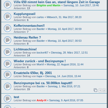
Ville 650 nimmt kein Gas an, stand längere Zeit in Garage
Letzter Beitrag von
Brigitte und Martin
«
Samstag, 10. Juni 2017, 19:46
Antworten:
13
Kupplungsseil
Letzter Beitrag von
carlos
«
Mittwoch, 31. Mai 2017, 08:20
Antworten:
6
Kofferinnentaschen!!
Letzter Beitrag von
Bastler
«
Montag, 10. April 2017, 00:59
Antworten:
7
Heidenau Reifen ?
Letzter Beitrag von
Bastler
«
Montag, 10. April 2017, 00:53
Antworten:
8
Lichtmaschine!
Letzter Beitrag von
bockerl67
«
Dienstag, 28. März 2017, 12:51
Antworten:
14
Wieder zurück - und Bezinpumpe !
Letzter Beitrag von
MoeVi
«
Montag, 22. August 2016, 11:44
Antworten:
8
Ersatzteile 650er, Bj. 2001
Letzter Beitrag von
hape
«
Dienstag, 14. Juni 2016, 15:44
Benzinpumpe bei ca. 50.000km kaputt!!
Letzter Beitrag von
Bastler
«
Sonntag, 1. Mai 2016, 07:21
Antworten:
15
1
2
test
Letzter Beitrag von
Andy-H
«
Samstag, 9. April 2016, 07:05
..