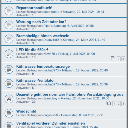
Reparaturhandbuch!
Letzter Beitrag von
peter+petra
«
Mittwoch, 22. Mai 2024, 19:43
Antworten:
1
Wartung nach Zeit oder km?
Letzter Beitrag von
Fipsi
«
Samstag, 6. April 2024, 09:56
Antworten:
7
Bremsbeläge hinten wechseln
Letzter Beitrag von
Deauville68
«
Sonntag, 24. März 2024, 11:49
Antworten:
3
LED für die 650er!
Letzter Beitrag von
Hawk78
«
Freitag, 7. Juli 2023, 04:09
Antworten:
19
1
2
Kühlwassertemperaturanzeige
Letzter Beitrag von
micha0973
«
Mittwoch, 17. August 2022, 23:40
Antworten:
9
Kühlwasser-Ventilator
Letzter Beitrag von
micha0973
«
Mittwoch, 17. August 2022, 23:36
Antworten:
6
Deauville geht bei normaler Fahrt ohne Vorankündigung aus
Letzter Beitrag von
Speedboy
«
Freitag, 12. November 2021, 10:36
Antworten:
39
1
2
3
Windschild
Letzter Beitrag von
cagiva750
«
Donnerstag, 8. Juli 2021, 21:25
Ventilspiel vorderer Zylinder einstellen
Letzter Beitrag von
Hoeri
«
Sonntag, 3. Januar 2021, 22:44