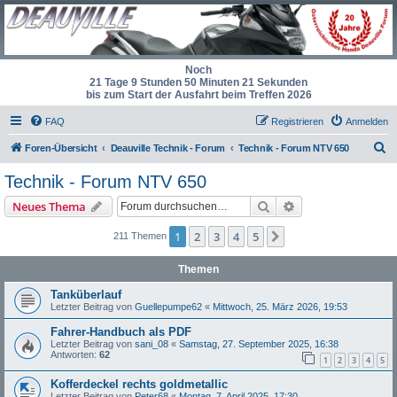
Noch
21 Tage 9 Stunden 50 Minuten 21 Sekunden
bis zum Start der Ausfahrt beim Treffen 2026
FAQ
Registrieren
Anmelden
S
Foren-Übersicht
Deauville Technik - Forum
Technik - Forum NTV 650
u
Technik - Forum NTV 650
c
Suche
Erweiterte Suche
Neues Thema
h
e
1
2
3
4
5
Nächste
211 Themen
Themen
Tanküberlauf
Letzter Beitrag von
Guellepumpe62
«
Mittwoch, 25. März 2026, 19:53
Fahrer-Handbuch als PDF
Letzter Beitrag von
sani_08
«
Samstag, 27. September 2025, 16:38
Antworten:
62
1
2
3
4
5
Kofferdeckel rechts goldmetallic
Letzter Beitrag von
Peter68
«
Montag, 7. April 2025, 17:30