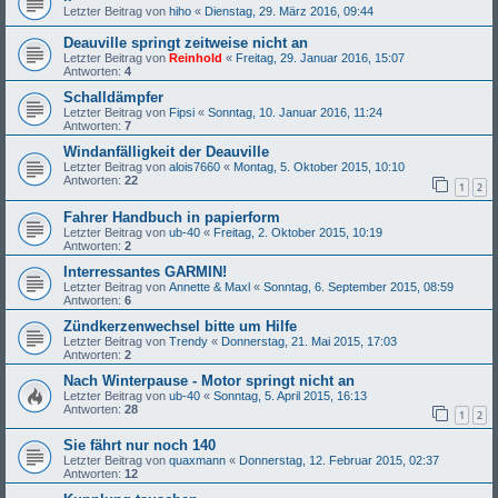
Letzter Beitrag von
hiho
«
Dienstag, 29. März 2016, 09:44
Deauville springt zeitweise nicht an
Letzter Beitrag von
Reinhold
«
Freitag, 29. Januar 2016, 15:07
Antworten:
4
Schalldämpfer
Letzter Beitrag von
Fipsi
«
Sonntag, 10. Januar 2016, 11:24
Antworten:
7
Windanfälligkeit der Deauville
Letzter Beitrag von
alois7660
«
Montag, 5. Oktober 2015, 10:10
Antworten:
22
1
2
Fahrer Handbuch in papierform
Letzter Beitrag von
ub-40
«
Freitag, 2. Oktober 2015, 10:19
Antworten:
2
Interressantes GARMIN!
Letzter Beitrag von
Annette & Maxl
«
Sonntag, 6. September 2015, 08:59
Antworten:
6
Zündkerzenwechsel bitte um Hilfe
Letzter Beitrag von
Trendy
«
Donnerstag, 21. Mai 2015, 17:03
Antworten:
2
Nach Winterpause - Motor springt nicht an
Letzter Beitrag von
ub-40
«
Sonntag, 5. April 2015, 16:13
Antworten:
28
1
2
Sie fährt nur noch 140
Letzter Beitrag von
quaxmann
«
Donnerstag, 12. Februar 2015, 02:37
Antworten:
12