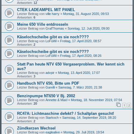
Antworten:
12
CTEK LADEAMPEL MIT PANEL
Letzter Beitrag von
ville harry
«
Montag, 31. August 2020, 09:53
Antworten:
6
Meine 650 Ville entdrosseln
Letzter Beitrag von
GrafThomas
«
Sonntag, 12. Juli 2020, 09:00
Käselochscheibe gibt es sie noch????
Letzter Beitrag von
LoFüWi
«
Freitag, 17. April 2020, 08:57
Antworten:
2
Käselochscheibe gibt es sie noch????
Letzter Beitrag von
LoFüWi
«
Freitag, 17. April 2020, 08:26
Statt Pan heute NTV 650 Vergaserproblem. Wer kennt sich
aus?
Letzter Beitrag von
advpir
«
Montag, 13. April 2020, 17:07
Antworten:
3
Handbuch NTV 650, Bitte um PDF
Letzter Beitrag von
Garelli
«
Samstag, 7. März 2020, 21:38
Benzinpumpe NT650 V Bj. 2002
Letzter Beitrag von
Annette & Maxl
«
Montag, 18. November 2019, 07:54
Antworten:
20
1
2
RC47A: Lichtmaschine defekt? / Schaltplan gesucht!
Letzter Beitrag von
Starkoch
«
Samstag, 14. September 2019, 08:20
Antworten:
2
Zündkerzen Wechsel
Letzter Beitrag von
eaglealive
«
Montag, 29. Juli 2019, 19:54