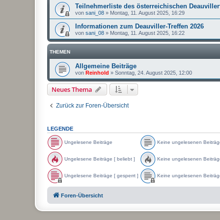
Teilnehmerliste des österreichischen Deauviller
von
sani_08
»
Montag, 11. August 2025, 16:29
Informationen zum Deauviller-Treffen 2026
von
sani_08
»
Montag, 11. August 2025, 16:22
THEMEN
Allgemeine Beiträge
von
Reinhold
»
Sonntag, 24. August 2025, 12:00
Neues Thema
Zurück zur Foren-Übersicht
LEGENDE
Ungelesene Beiträge
Keine ungelesenen Beiträg
U
K
n
e
Ungelesene Beiträge [ beliebt ]
Keine ungelesenen Beiträge 
g
i
e
n
U
K
l
e
n
e
Ungelesene Beiträge [ gesperrt ]
Keine ungelesenen Beiträge
e
u
g
i
s
n
e
n
U
K
e
g
l
e
n
e
Foren-Übersicht
n
e
e
u
g
i
e
l
s
n
e
n
B
e
e
g
l
e
e
s
n
e
e
u
i
e
e
l
s
n