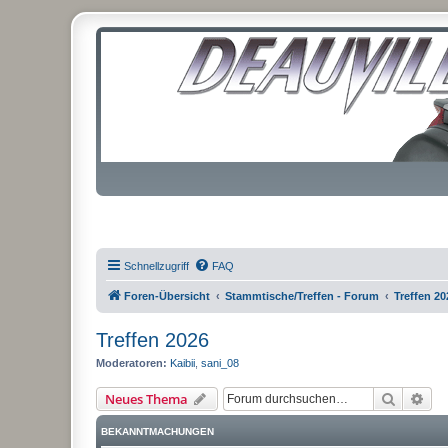
Schnellzugriff
FAQ
Foren-Übersicht
Stammtische/Treffen - Forum
Treffen 20
Treffen 2026
Moderatoren:
Kaibii
,
sani_08
Suche
Erw
Neues Thema
BEKANNTMACHUNGEN