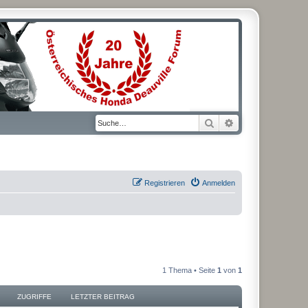
Suche
Erweiterte Suche
Registrieren
Anmelden
1 Thema • Seite
1
von
1
ZUGRIFFE
LETZTER BEITRAG