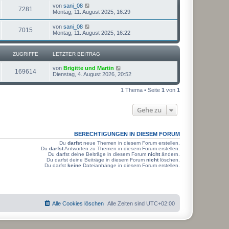
L
von
sani_08
Z
7281
e
Montag, 11. August 2025, 16:29
t
u
z
L
von
sani_08
Z
7015
t
e
Montag, 11. August 2025, 16:22
g
e
t
r
u
z
r
B
t
ZUGRIFFE
e
LETZTER BEITRAG
g
e
i
i
r
t
L
von
Brigitte und Martin
r
B
Z
169614
r
e
Dienstag, 4. August 2026, 20:52
f
e
a
t
i
i
u
g
z
t
f
1 Thema • Seite
1
von
1
t
r
f
g
e
a
e
r
g
Gehe zu
f
r
B
e
e
i
i
t
BERECHTIGUNGEN IN DIESEM FORUM
r
f
a
Du
darfst
neue Themen in diesem Forum erstellen.
g
Du
darfst
Antworten zu Themen in diesem Forum erstellen.
f
Du darfst deine Beiträge in diesem Forum
nicht
ändern.
Du darfst deine Beiträge in diesem Forum
nicht
löschen.
e
Du darfst
keine
Dateianhänge in diesem Forum erstellen.
Alle Cookies löschen
Alle Zeiten sind
UTC+02:00