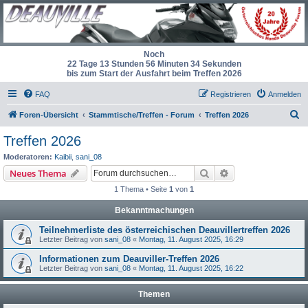
Noch
22 Tage 13 Stunden 56 Minuten 34 Sekunden
bis zum Start der Ausfahrt beim Treffen 2026
FAQ
Registrieren
Anmelden
S
Foren-Übersicht
Stammtische/Treffen - Forum
Treffen 2026
u
Treffen 2026
c
Moderatoren:
Kaibii
,
sani_08
h
Suche
Erweiterte Suche
Neues Thema
e
1 Thema • Seite
1
von
1
Bekanntmachungen
Teilnehmerliste des österreichischen Deauvillertreffen 2026
Letzter Beitrag von
sani_08
«
Montag, 11. August 2025, 16:29
Informationen zum Deauviller-Treffen 2026
Letzter Beitrag von
sani_08
«
Montag, 11. August 2025, 16:22
Themen