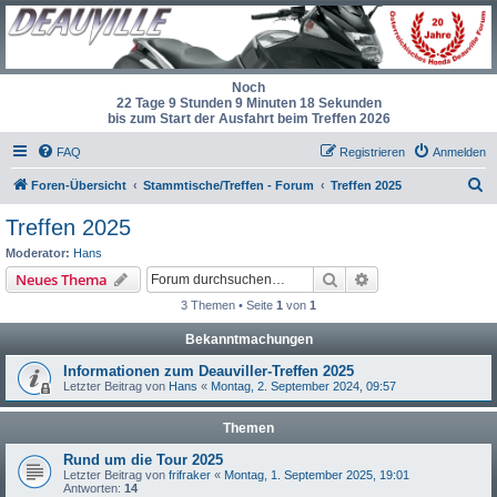
Noch
22 Tage 9 Stunden 9 Minuten 18 Sekunden
bis zum Start der Ausfahrt beim Treffen 2026
FAQ
Registrieren
Anmelden
S
Foren-Übersicht
Stammtische/Treffen - Forum
Treffen 2025
u
Treffen 2025
c
Moderator:
Hans
h
Suche
Erweiterte Suche
Neues Thema
e
3 Themen • Seite
1
von
1
Bekanntmachungen
Informationen zum Deauviller-Treffen 2025
Letzter Beitrag von
Hans
«
Montag, 2. September 2024, 09:57
Themen
Rund um die Tour 2025
Letzter Beitrag von
frifraker
«
Montag, 1. September 2025, 19:01
Antworten:
14