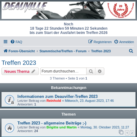
Noch
18 Tage 22 Stunden 59 Minuten 22 Sekunden
bis zum Start der Ausfahrt beim Treffen 2026
FAQ
Registrieren
Anmelden
S
Foren-Übersicht
Stammtische/Treffen - Forum
Treffen 2023
u
Treffen 2023
c
Suche
Erweiterte Suche
Neues Thema
h
3 Themen • Seite
1
von
1
e
Bekanntmachungen
Informationen zum Deauviller-Treffen 2023
Letzter Beitrag von
Reinhold
«
Mittwoch, 23. August 2023, 17:46
Antworten:
1
Themen
Treffen 2023 - allgemeine Beiträge ;-)
Letzter Beitrag von
Brigitte und Martin
«
Montag, 30. Oktober 2023, 11:27
Antworten:
24
1
2