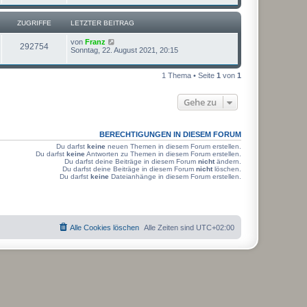
t
u
z
t
ZUGRIFFE
LETZTER BEITRAG
g
e
r
L
von
Franz
r
B
Z
292754
e
Sonntag, 22. August 2021, 20:15
e
t
i
i
u
z
t
t
1 Thema • Seite
1
von
1
r
f
g
e
a
r
g
f
r
B
Gehe zu
e
e
i
i
t
r
BERECHTIGUNGEN IN DIESEM FORUM
f
a
Du darfst
keine
neuen Themen in diesem Forum erstellen.
g
f
Du darfst
keine
Antworten zu Themen in diesem Forum erstellen.
Du darfst deine Beiträge in diesem Forum
nicht
ändern.
Du darfst deine Beiträge in diesem Forum
nicht
löschen.
e
Du darfst
keine
Dateianhänge in diesem Forum erstellen.
Alle Cookies löschen
Alle Zeiten sind
UTC+02:00