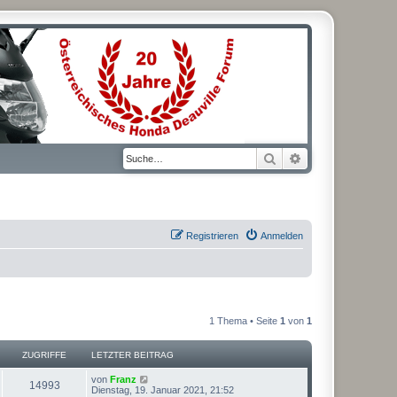
Suche
Erweiterte Suche
Registrieren
Anmelden
1 Thema • Seite
1
von
1
ZUGRIFFE
LETZTER BEITRAG
L
von
Franz
Z
14993
e
Dienstag, 19. Januar 2021, 21:52