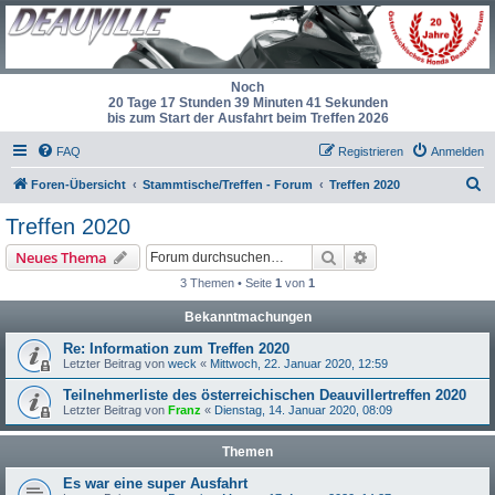
Noch
20 Tage 17 Stunden 39 Minuten 41 Sekunden
bis zum Start der Ausfahrt beim Treffen 2026
FAQ
Registrieren
Anmelden
S
Foren-Übersicht
Stammtische/Treffen - Forum
Treffen 2020
u
Treffen 2020
c
Suche
Erweiterte Suche
Neues Thema
h
3 Themen • Seite
1
von
1
e
Bekanntmachungen
Re: Information zum Treffen 2020
Letzter Beitrag von
weck
«
Mittwoch, 22. Januar 2020, 12:59
Teilnehmerliste des österreichischen Deauvillertreffen 2020
Letzter Beitrag von
Franz
«
Dienstag, 14. Januar 2020, 08:09
Themen
Es war eine super Ausfahrt