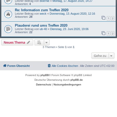
Letzter Beitrag von
Boernie
«
Montag, 17. August 2020, 14:27
Antworten:
4
Re: Information zum Treffen 2020
Letzter Beitrag von
weck
«
Donnerstag, 13. August 2020, 12:16
Antworten:
28
1
2
Plauderei rund ums Treffen 2020
Letzter Beitrag von
ub-40
«
Dienstag, 23. Juni 2020, 19:06
Antworten:
22
1
2
Neues Thema
3 Themen • Seite
1
von
1
Gehe zu
Foren-Übersicht
Alle Cookies löschen
Alle Zeiten sind
UTC+02:00
Powered by
phpBB
® Forum Software © phpBB Limited
Deutsche Übersetzung durch
phpBB.de
Datenschutz
|
Nutzungsbedingungen