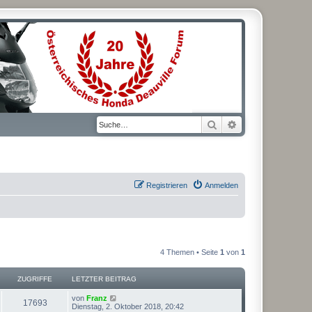
Suche
Erweiterte Suche
Registrieren
Anmelden
4 Themen • Seite
1
von
1
ZUGRIFFE
LETZTER BEITRAG
L
von
Franz
Z
17693
e
Dienstag, 2. Oktober 2018, 20:42