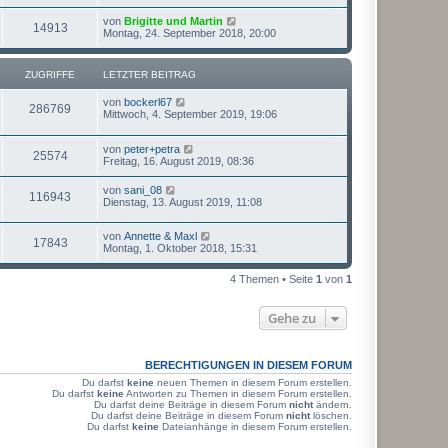
t
u
z
L
von
Brigitte und Martin
Z
14913
t
e
Montag, 24. September 2018, 20:00
g
e
t
r
u
z
r
B
t
ZUGRIFFE
e
LETZTER BEITRAG
g
e
i
i
r
t
L
von
bockerl67
r
B
Z
286769
r
e
Mittwoch, 4. September 2019, 19:06
f
e
a
t
i
i
u
g
z
t
f
L
von
peter+petra
t
r
Z
25574
f
g
e
Freitag, 16. August 2019, 08:36
e
a
e
t
r
g
u
f
z
r
B
L
von
sani_08
Z
116943
t
e
e
Dienstag, 13. August 2019, 11:08
g
e
e
i
i
t
r
u
t
z
r
B
r
L
von
Annette & Maxl
t
f
Z
17843
e
a
g
e
Montag, 1. Oktober 2018, 15:31
e
i
g
i
t
r
f
u
t
z
r
B
4 Themen • Seite
1
von
1
r
t
f
e
e
a
g
e
i
i
g
r
t
f
Gehe zu
r
B
r
f
e
a
e
i
g
i
f
t
BERECHTIGUNGEN IN DIESEM FORUM
r
f
e
a
Du darfst
keine
neuen Themen in diesem Forum erstellen.
g
Du darfst
keine
Antworten zu Themen in diesem Forum erstellen.
f
Du darfst deine Beiträge in diesem Forum
nicht
ändern.
Du darfst deine Beiträge in diesem Forum
nicht
löschen.
e
Du darfst
keine
Dateianhänge in diesem Forum erstellen.