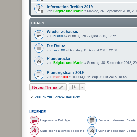
Information Treffen 2019
von
Brigitte und Martin
»
Montag, 24. September 2018, 20:
THEMEN
Wieder zuhause.
von
Boernie
»
Sonntag, 25. August 2019, 12:36
Die Route
von
sani_08
»
Dienstag, 13. August 2019, 22:01
Plauderecke
von
Brigitte und Martin
»
Sonntag, 30. September 2018, 20
Planungsteam 2019
von
Reinhold
»
Dienstag, 25. September 2018, 16:55
Neues Thema
Zurück zur Foren-Übersicht
LEGENDE
Ungelesene Beiträge
Keine ungelesenen Beiträg
U
K
n
e
Ungelesene Beiträge [ beliebt ]
Keine ungelesenen Beiträge 
g
i
e
n