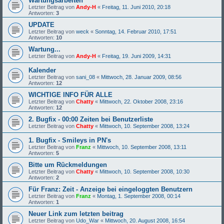
Wartungsarbeiten
Letzter Beitrag von
Andy-H
«
Freitag, 11. Juni 2010, 20:18
Antworten:
3
UPDATE
Letzter Beitrag von
weck
«
Sonntag, 14. Februar 2010, 17:51
Antworten:
10
Wartung...
Letzter Beitrag von
Andy-H
«
Freitag, 19. Juni 2009, 14:31
Kalender
Letzter Beitrag von
sani_08
«
Mittwoch, 28. Januar 2009, 08:56
Antworten:
12
WICHTIGE INFO FÜR ALLE
Letzter Beitrag von
Chatty
«
Mittwoch, 22. Oktober 2008, 23:16
Antworten:
12
2. Bugfix - 00:00 Zeiten bei Benutzerliste
Letzter Beitrag von
Chatty
«
Mittwoch, 10. September 2008, 13:24
1. Bugfix - Smileys in PN's
Letzter Beitrag von
Franz
«
Mittwoch, 10. September 2008, 13:11
Antworten:
5
Bitte um Rückmeldungen
Letzter Beitrag von
Chatty
«
Mittwoch, 10. September 2008, 10:30
Antworten:
2
Für Franz: Zeit - Anzeige bei eingeloggten Benutzern
Letzter Beitrag von
Franz
«
Montag, 1. September 2008, 00:14
Antworten:
1
Neuer Link zum letzten beitrag
Letzter Beitrag von
Udo_War
«
Mittwoch, 20. August 2008, 16:54