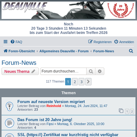
Noch
20 Tage 3 Stunden 11 Minuten 12 Sekunden
bis zum Start der Ausfahrt beim Treffen 2026
FAQ
Registrieren
Anmelden
S
Foren-Übersicht
Allgemeines Deauville - Forum
Forum-News
u
Forum-News
c
Suche
Erweiterte Suche
Neues Thema
h
e
1
2
3
Nächste
117 Themen
Themen
Forum auf neueste Version migriert
Letzter Beitrag von
Reinhold
«
Montag, 24. Juni 2024, 11:47
Antworten:
23
1
2
Das Forum ist 20 Jahre jung!
Letzter Beitrag von
Fipsi
«
Montag, 6. Oktober 2025, 10:00
Antworten:
4
SSL (https://) Zertifikat war kurzfristig nicht verfügbar