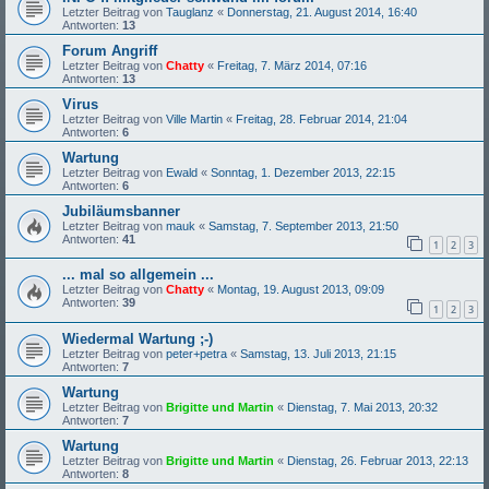
Letzter Beitrag von
Tauglanz
«
Donnerstag, 21. August 2014, 16:40
Antworten:
13
Forum Angriff
Letzter Beitrag von
Chatty
«
Freitag, 7. März 2014, 07:16
Antworten:
13
Virus
Letzter Beitrag von
Ville Martin
«
Freitag, 28. Februar 2014, 21:04
Antworten:
6
Wartung
Letzter Beitrag von
Ewald
«
Sonntag, 1. Dezember 2013, 22:15
Antworten:
6
Jubiläumsbanner
Letzter Beitrag von
mauk
«
Samstag, 7. September 2013, 21:50
Antworten:
41
1
2
3
... mal so allgemein ...
Letzter Beitrag von
Chatty
«
Montag, 19. August 2013, 09:09
Antworten:
39
1
2
3
Wiedermal Wartung ;-)
Letzter Beitrag von
peter+petra
«
Samstag, 13. Juli 2013, 21:15
Antworten:
7
Wartung
Letzter Beitrag von
Brigitte und Martin
«
Dienstag, 7. Mai 2013, 20:32
Antworten:
7
Wartung
Letzter Beitrag von
Brigitte und Martin
«
Dienstag, 26. Februar 2013, 22:13
Antworten:
8