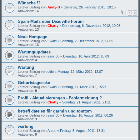
Wünsche !?
Letzter Beitrag von
Andy-H
«
Dienstag, 26. Februar 2013, 19:15
Antworten:
16
1
2
Spam-Mails über Deauville Forum
Letzter Beitrag von
Chatty
«
Donnerstag, 6. Dezember 2012, 10:08
Antworten:
13
Neue Hompage
Letzter Beitrag von
Ewald
«
Sonntag, 2. Dezember 2012, 17:05
Antworten:
13
Wartung/updates
Letzter Beitrag von
sani_08
«
Dienstag, 10. April 2012, 18:09
Antworten:
4
Wartung
Letzter Beitrag von
dido
«
Montag, 12. März 2012, 13:07
Antworten:
7
Geburtstagsecke
Letzter Beitrag von
Ewald
«
Sonntag, 11. März 2012, 15:21
Antworten:
9
Profil - Aktualisierungen - Fehlermeldung ?
Letzter Beitrag von
Chatty
«
Sonntag, 21. August 2011, 21:11
betreff dateien für garmin und tomtom
Letzter Beitrag von
sani_08
«
Dienstag, 16. August 2011, 00:26
Antworten:
3
wartung
Letzter Beitrag von
Anton
«
Freitag, 5. August 2011, 18:31
Antworten:
9