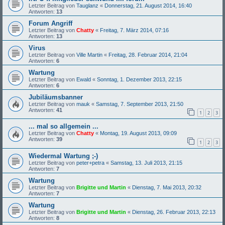
Letzter Beitrag von
Tauglanz
«
Donnerstag, 21. August 2014, 16:40
Antworten:
13
Forum Angriff
Letzter Beitrag von
Chatty
«
Freitag, 7. März 2014, 07:16
Antworten:
13
Virus
Letzter Beitrag von
Ville Martin
«
Freitag, 28. Februar 2014, 21:04
Antworten:
6
Wartung
Letzter Beitrag von
Ewald
«
Sonntag, 1. Dezember 2013, 22:15
Antworten:
6
Jubiläumsbanner
Letzter Beitrag von
mauk
«
Samstag, 7. September 2013, 21:50
Antworten:
41
1
2
3
... mal so allgemein ...
Letzter Beitrag von
Chatty
«
Montag, 19. August 2013, 09:09
Antworten:
39
1
2
3
Wiedermal Wartung ;-)
Letzter Beitrag von
peter+petra
«
Samstag, 13. Juli 2013, 21:15
Antworten:
7
Wartung
Letzter Beitrag von
Brigitte und Martin
«
Dienstag, 7. Mai 2013, 20:32
Antworten:
7
Wartung
Letzter Beitrag von
Brigitte und Martin
«
Dienstag, 26. Februar 2013, 22:13
Antworten:
8