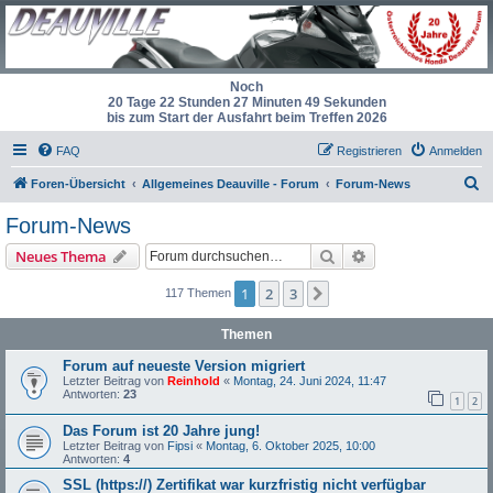
Noch
20 Tage 22 Stunden 27 Minuten 48 Sekunden
bis zum Start der Ausfahrt beim Treffen 2026
FAQ
Registrieren
Anmelden
S
Foren-Übersicht
Allgemeines Deauville - Forum
Forum-News
u
Forum-News
c
Suche
Erweiterte Suche
Neues Thema
h
e
1
2
3
Nächste
117 Themen
Themen
Forum auf neueste Version migriert
Letzter Beitrag von
Reinhold
«
Montag, 24. Juni 2024, 11:47
Antworten:
23
1
2
Das Forum ist 20 Jahre jung!
Letzter Beitrag von
Fipsi
«
Montag, 6. Oktober 2025, 10:00
Antworten:
4
SSL (https://) Zertifikat war kurzfristig nicht verfügbar