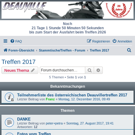
Noch
21 Tage 1 Stunde 50 Minuten 50 Sekunden
bis zum Start der Ausfahrt beim Treffen 2026
FAQ
Registrieren
Anmelden
S
Foren-Übersicht
Stammtische/Treffen - Forum
Treffen 2017
u
Treffen 2017
c
Suche
Erweiterte Suche
Neues Thema
h
5 Themen • Seite
1
von
1
e
Bekanntmachungen
Teilnehmerliste des österreichischen Deauvillertreffen 2017
Letzter Beitrag von
Franz
«
Montag, 12. Dezember 2016, 09:49
Themen
DANKE
Letzter Beitrag von
peter+petra
«
Sonntag, 27. August 2017, 19:41
Antworten:
12
Fotos vom Treffen