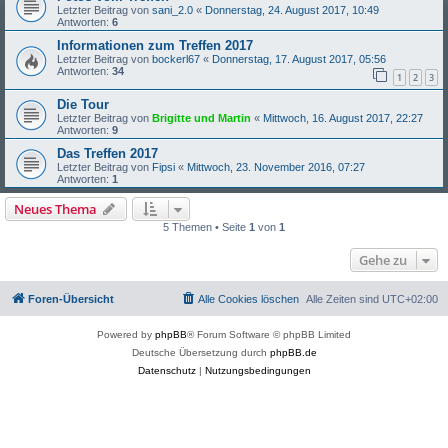
Letzter Beitrag von
sani_2.0
«
Donnerstag, 24. August 2017, 10:49
Antworten:
6
Informationen zum Treffen 2017
Letzter Beitrag von
bockerl67
«
Donnerstag, 17. August 2017, 05:56
Antworten:
34
1
2
3
Die Tour
Letzter Beitrag von
Brigitte und Martin
«
Mittwoch, 16. August 2017, 22:27
Antworten:
9
Das Treffen 2017
Letzter Beitrag von
Fipsi
«
Mittwoch, 23. November 2016, 07:27
Antworten:
1
Neues Thema
5 Themen • Seite
1
von
1
Gehe zu
Foren-Übersicht
Alle Cookies löschen
Alle Zeiten sind
UTC+02:00
Powered by
phpBB
® Forum Software © phpBB Limited
Deutsche Übersetzung durch
phpBB.de
Datenschutz
|
Nutzungsbedingungen