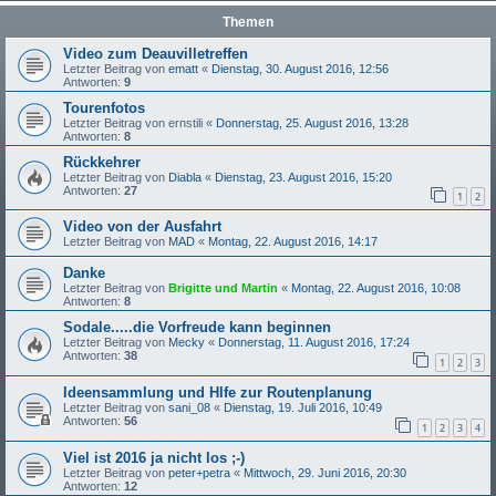
Themen
Video zum Deauvilletreffen
Letzter Beitrag von
ematt
«
Dienstag, 30. August 2016, 12:56
Antworten:
9
Tourenfotos
Letzter Beitrag von
ernstili
«
Donnerstag, 25. August 2016, 13:28
Antworten:
8
Rückkehrer
Letzter Beitrag von
Diabla
«
Dienstag, 23. August 2016, 15:20
Antworten:
27
1
2
Video von der Ausfahrt
Letzter Beitrag von
MAD
«
Montag, 22. August 2016, 14:17
Danke
Letzter Beitrag von
Brigitte und Martin
«
Montag, 22. August 2016, 10:08
Antworten:
8
Sodale.....die Vorfreude kann beginnen
Letzter Beitrag von
Mecky
«
Donnerstag, 11. August 2016, 17:24
Antworten:
38
1
2
3
Ideensammlung und Hlfe zur Routenplanung
Letzter Beitrag von
sani_08
«
Dienstag, 19. Juli 2016, 10:49
Antworten:
56
1
2
3
4
Viel ist 2016 ja nicht los ;-)
Letzter Beitrag von
peter+petra
«
Mittwoch, 29. Juni 2016, 20:30
Antworten:
12