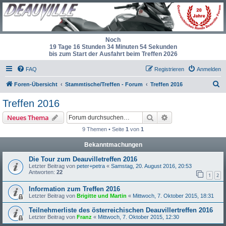
Noch
19 Tage 16 Stunden 34 Minuten 54 Sekunden
bis zum Start der Ausfahrt beim Treffen 2026
FAQ
Registrieren
Anmelden
S
Foren-Übersicht
Stammtische/Treffen - Forum
Treffen 2016
u
Treffen 2016
c
Suche
Erweiterte Suche
Neues Thema
h
9 Themen • Seite
1
von
1
e
Bekanntmachungen
Die Tour zum Deauvilletreffen 2016
Letzter Beitrag von
peter+petra
«
Samstag, 20. August 2016, 20:53
Antworten:
22
1
2
Information zum Treffen 2016
Letzter Beitrag von
Brigitte und Martin
«
Mittwoch, 7. Oktober 2015, 18:31
Teilnehmerliste des österreichischen Deauvillertreffen 2016
Letzter Beitrag von
Franz
«
Mittwoch, 7. Oktober 2015, 12:30