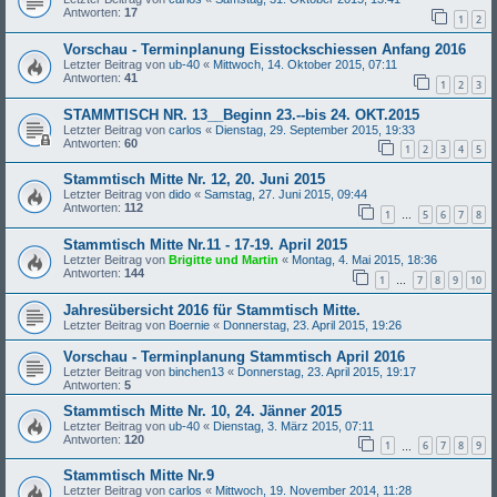
Antworten:
17
1
2
Vorschau - Terminplanung Eisstockschiessen Anfang 2016
Letzter Beitrag von
ub-40
«
Mittwoch, 14. Oktober 2015, 07:11
Antworten:
41
1
2
3
STAMMTISCH NR. 13__Beginn 23.--bis 24. OKT.2015
Letzter Beitrag von
carlos
«
Dienstag, 29. September 2015, 19:33
Antworten:
60
1
2
3
4
5
Stammtisch Mitte Nr. 12, 20. Juni 2015
Letzter Beitrag von
dido
«
Samstag, 27. Juni 2015, 09:44
Antworten:
112
1
5
6
7
8
…
Stammtisch Mitte Nr.11 - 17-19. April 2015
Letzter Beitrag von
Brigitte und Martin
«
Montag, 4. Mai 2015, 18:36
Antworten:
144
1
7
8
9
10
…
Jahresübersicht 2016 für Stammtisch Mitte.
Letzter Beitrag von
Boernie
«
Donnerstag, 23. April 2015, 19:26
Vorschau - Terminplanung Stammtisch April 2016
Letzter Beitrag von
binchen13
«
Donnerstag, 23. April 2015, 19:17
Antworten:
5
Stammtisch Mitte Nr. 10, 24. Jänner 2015
Letzter Beitrag von
ub-40
«
Dienstag, 3. März 2015, 07:11
Antworten:
120
1
6
7
8
9
…
Stammtisch Mitte Nr.9
Letzter Beitrag von
carlos
«
Mittwoch, 19. November 2014, 11:28