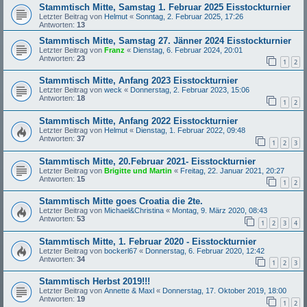
Stammtisch Mitte, Samstag 1. Februar 2025 Eisstockturnier
Letzter Beitrag von
Helmut
«
Sonntag, 2. Februar 2025, 17:26
Antworten:
13
Stammtisch Mitte, Samstag 27. Jänner 2024 Eisstockturnier
Letzter Beitrag von
Franz
«
Dienstag, 6. Februar 2024, 20:01
Antworten:
23
1
2
Stammtisch Mitte, Anfang 2023 Eisstockturnier
Letzter Beitrag von
weck
«
Donnerstag, 2. Februar 2023, 15:06
Antworten:
18
1
2
Stammtisch Mitte, Anfang 2022 Eisstockturnier
Letzter Beitrag von
Helmut
«
Dienstag, 1. Februar 2022, 09:48
Antworten:
37
1
2
3
Stammtisch Mitte, 20.Februar 2021- Eisstockturnier
Letzter Beitrag von
Brigitte und Martin
«
Freitag, 22. Januar 2021, 20:27
Antworten:
15
1
2
Stammtisch Mitte goes Croatia die 2te.
Letzter Beitrag von
Michael&Christina
«
Montag, 9. März 2020, 08:43
Antworten:
53
1
2
3
4
Stammtisch Mitte, 1. Februar 2020 - Eisstockturnier
Letzter Beitrag von
bockerl67
«
Donnerstag, 6. Februar 2020, 12:42
Antworten:
34
1
2
3
Stammtisch Herbst 2019!!!
Letzter Beitrag von
Annette & Maxl
«
Donnerstag, 17. Oktober 2019, 18:00
Antworten:
19
1
2