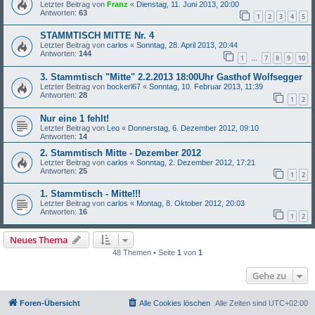
Letzter Beitrag von
Franz
«
Dienstag, 11. Juni 2013, 20:00
Antworten:
63
1
2
3
4
5
STAMMTISCH MITTE Nr. 4
Letzter Beitrag von
carlos
«
Sonntag, 28. April 2013, 20:44
Antworten:
144
1
7
8
9
10
…
3. Stammtisch "Mitte" 2.2.2013 18:00Uhr Gasthof Wolfsegger
Letzter Beitrag von
bockerl67
«
Sonntag, 10. Februar 2013, 11:39
Antworten:
28
1
2
Nur eine 1 fehlt!
Letzter Beitrag von
Leo
«
Donnerstag, 6. Dezember 2012, 09:10
Antworten:
14
2. Stammtisch Mitte - Dezember 2012
Letzter Beitrag von
carlos
«
Sonntag, 2. Dezember 2012, 17:21
Antworten:
25
1
2
1. Stammtisch - Mitte!!!
Letzter Beitrag von
carlos
«
Montag, 8. Oktober 2012, 20:03
Antworten:
16
1
2
Neues Thema
48 Themen • Seite
1
von
1
Gehe zu
Foren-Übersicht
Alle Cookies löschen
Alle Zeiten sind
UTC+02:00