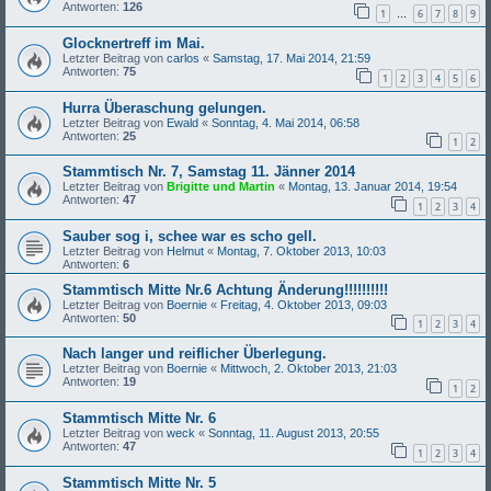
Antworten:
126
1
6
7
8
9
…
Glocknertreff im Mai.
Letzter Beitrag von
carlos
«
Samstag, 17. Mai 2014, 21:59
Antworten:
75
1
2
3
4
5
6
Hurra Überaschung gelungen.
Letzter Beitrag von
Ewald
«
Sonntag, 4. Mai 2014, 06:58
Antworten:
25
1
2
Stammtisch Nr. 7, Samstag 11. Jänner 2014
Letzter Beitrag von
Brigitte und Martin
«
Montag, 13. Januar 2014, 19:54
Antworten:
47
1
2
3
4
Sauber sog i, schee war es scho gell.
Letzter Beitrag von
Helmut
«
Montag, 7. Oktober 2013, 10:03
Antworten:
6
Stammtisch Mitte Nr.6 Achtung Änderung!!!!!!!!!!
Letzter Beitrag von
Boernie
«
Freitag, 4. Oktober 2013, 09:03
Antworten:
50
1
2
3
4
Nach langer und reiflicher Überlegung.
Letzter Beitrag von
Boernie
«
Mittwoch, 2. Oktober 2013, 21:03
Antworten:
19
1
2
Stammtisch Mitte Nr. 6
Letzter Beitrag von
weck
«
Sonntag, 11. August 2013, 20:55
Antworten:
47
1
2
3
4
Stammtisch Mitte Nr. 5