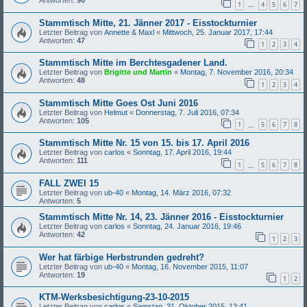
1
4
5
6
7
…
Stammtisch Mitte, 21. Jänner 2017 - Eisstockturnier
Letzter Beitrag von
Annette & Maxl
«
Mittwoch, 25. Januar 2017, 17:44
Antworten:
47
1
2
3
4
Stammtisch Mitte im Berchtesgadener Land.
Letzter Beitrag von
Brigitte und Martin
«
Montag, 7. November 2016, 20:34
Antworten:
48
1
2
3
4
Stammtisch Mitte Goes Ost Juni 2016
Letzter Beitrag von
Helmut
«
Donnerstag, 7. Juli 2016, 07:34
Antworten:
105
1
5
6
7
8
…
Stammtisch Mitte Nr. 15 von 15. bis 17. April 2016
Letzter Beitrag von
carlos
«
Sonntag, 17. April 2016, 19:44
Antworten:
111
1
5
6
7
8
…
FALL ZWEI 15
Letzter Beitrag von
ub-40
«
Montag, 14. März 2016, 07:32
Antworten:
5
Stammtisch Mitte Nr. 14, 23. Jänner 2016 - Eisstockturnier
Letzter Beitrag von
carlos
«
Sonntag, 24. Januar 2016, 19:46
Antworten:
42
1
2
3
Wer hat färbige Herbstrunden gedreht?
Letzter Beitrag von
ub-40
«
Montag, 16. November 2015, 11:07
Antworten:
19
1
2
KTM-Werksbesichtigung-23-10-2015
Letzter Beitrag von
carlos
«
Samstag, 31. Oktober 2015, 13:41