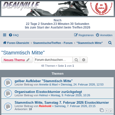
Noch
22 Tage 2 Stunden 23 Minuten 29 Sekunden
bis zum Start der Ausfahrt beim Treffen 2026
FAQ
Registrieren
Anmelden
S
Foren-Übersicht
Stammtische/Treffen - Forum
"Stammtisch Mitte"
u
"Stammtisch Mitte"
c
Suche
Erweiterte Suche
Neues Thema
h
48 Themen • Seite
1
von
1
e
Themen
gelber Aufkleber "Stammtisch Mitte"
Letzter Beitrag von
Annette & Maxl
«
Dienstag, 24. Februar 2026, 12:53
Organisation Eisstockturnier zurückgelegt
Letzter Beitrag von
Helmut
«
Montag, 9. Februar 2026, 10:26
Stammtisch Mitte, Samstag 7. Februar 2026 Eisstockturnier
Letzter Beitrag von
Reinhold
«
Samstag, 7. Februar 2026, 23:15
Antworten:
18
1
2