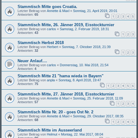
Stammtisch Mitte goes Croatia.
Letzter Beitrag von
Annette & Maxl
«
Sonntag, 21. April 2019, 20:01
Antworten:
65
1
2
3
4
5
Stammtisch Mitte, 26. Jänner 2019, Eisstockturnier
Letzter Beitrag von
carlos
«
Samstag, 2. Februar 2019, 18:31
Antworten:
43
1
2
3
Stammtisch Herbst 2018
Letzter Beitrag von
Herbert
«
Sonntag, 7. Oktober 2018, 21:39
Antworten:
32
1
2
3
Neuer Anlauf....
Letzter Beitrag von
carlos
«
Donnerstag, 10. Mai 2018, 21:54
Antworten:
4
Stammtisch Mitte 21 "hama wieda in Bayern"
Letzter Beitrag von
anpla
«
Sonntag, 8. April 2018, 19:47
Antworten:
75
1
2
3
4
5
6
Stammtisch Mitte, 27. Jänner 2018, Eisstockturnier
Letzter Beitrag von
Annette & Maxl
«
Sonntag, 25. Februar 2018, 11:09
Antworten:
57
1
2
3
4
Stammtisch Mitte Nr. 20 - goes Ost Nr. 2
Letzter Beitrag von
Annette & Maxl
«
Sonntag, 29. Oktober 2017, 08:35
Antworten:
68
1
2
3
4
5
Stammtisch Mitte im Ausseerland
Letzter Beitrag von
Helmut
«
Montag, 22. Mai 2017, 08:04
Antworten:
90