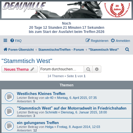
Noch
20 Tage 12 Stunden 21 Minuten 17 Sekunden
bis zum Start der Ausfahrt beim Treffen 2026
FAQ
Registrieren
Anmelden
S
Foren-Übersicht
Stammtische/Treffen - Forum
"Stammtisch West"
u
"Stammtisch West"
c
Suche
Erweiterte Suche
Neues Thema
h
14 Themen • Seite
1
von
1
e
Themen
Westliches Kleines Treffen
Letzter Beitrag von
ub-40
«
Montag, 6. April 2015, 07:35
Antworten:
5
"Stammtisch West" auf der Motorradwelt in Friedrichshafen
Letzter Beitrag von
Schmidti
«
Dienstag, 6. Januar 2015, 18:00
Antworten:
3
ein gelungenes Treffen
Letzter Beitrag von
Helga
«
Freitag, 8. August 2014, 12:03
Antworten:
12