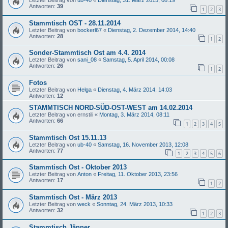
Letzter Beitrag von
ub-40
«
Dienstag, 31. März 2015, 08:19
Antworten:
39
1
2
3
Stammtisch OST - 28.11.2014
Letzter Beitrag von
bockerl67
«
Dienstag, 2. Dezember 2014, 14:40
Antworten:
28
1
2
Sonder-Stammtisch Ost am 4.4. 2014
Letzter Beitrag von
sani_08
«
Samstag, 5. April 2014, 00:08
Antworten:
26
1
2
Fotos
Letzter Beitrag von
Helga
«
Dienstag, 4. März 2014, 14:03
Antworten:
12
STAMMTISCH NORD-SÜD-OST-WEST am 14.02.2014
Letzter Beitrag von
ernstili
«
Montag, 3. März 2014, 08:11
Antworten:
66
1
2
3
4
5
Stammtisch Ost 15.11.13
Letzter Beitrag von
ub-40
«
Samstag, 16. November 2013, 12:08
Antworten:
77
1
2
3
4
5
6
Stammtisch Ost - Oktober 2013
Letzter Beitrag von
Anton
«
Freitag, 11. Oktober 2013, 23:56
Antworten:
17
1
2
Stammtisch Ost - März 2013
Letzter Beitrag von
weck
«
Sonntag, 24. März 2013, 10:33
Antworten:
32
1
2
3
Stammtisch Jänner