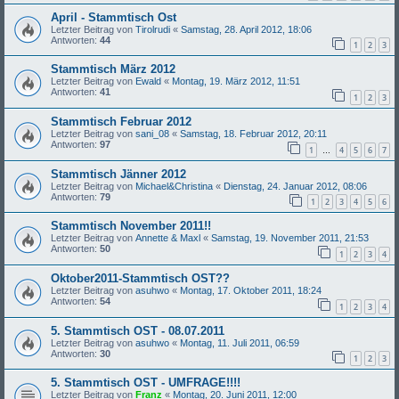
April - Stammtisch Ost
Letzter Beitrag von
Tirolrudi
«
Samstag, 28. April 2012, 18:06
Antworten:
44
1
2
3
Stammtisch März 2012
Letzter Beitrag von
Ewald
«
Montag, 19. März 2012, 11:51
Antworten:
41
1
2
3
Stammtisch Februar 2012
Letzter Beitrag von
sani_08
«
Samstag, 18. Februar 2012, 20:11
Antworten:
97
1
4
5
6
7
…
Stammtisch Jänner 2012
Letzter Beitrag von
Michael&Christina
«
Dienstag, 24. Januar 2012, 08:06
Antworten:
79
1
2
3
4
5
6
Stammtisch November 2011!!
Letzter Beitrag von
Annette & Maxl
«
Samstag, 19. November 2011, 21:53
Antworten:
50
1
2
3
4
Oktober2011-Stammtisch OST??
Letzter Beitrag von
asuhwo
«
Montag, 17. Oktober 2011, 18:24
Antworten:
54
1
2
3
4
5. Stammtisch OST - 08.07.2011
Letzter Beitrag von
asuhwo
«
Montag, 11. Juli 2011, 06:59
Antworten:
30
1
2
3
5. Stammtisch OST - UMFRAGE!!!!
Letzter Beitrag von
Franz
«
Montag, 20. Juni 2011, 12:00