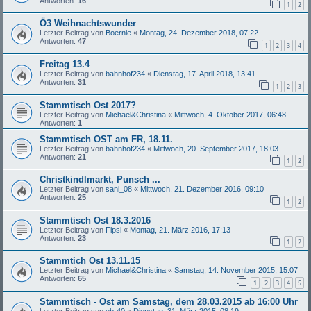
Antworten:
16
1
2
Ö3 Weihnachtswunder
Letzter Beitrag von
Boernie
«
Montag, 24. Dezember 2018, 07:22
Antworten:
47
1
2
3
4
Freitag 13.4
Letzter Beitrag von
bahnhof234
«
Dienstag, 17. April 2018, 13:41
Antworten:
31
1
2
3
Stammtisch Ost 2017?
Letzter Beitrag von
Michael&Christina
«
Mittwoch, 4. Oktober 2017, 06:48
Antworten:
1
Stammtisch OST am FR, 18.11.
Letzter Beitrag von
bahnhof234
«
Mittwoch, 20. September 2017, 18:03
Antworten:
21
1
2
Christkindlmarkt, Punsch ...
Letzter Beitrag von
sani_08
«
Mittwoch, 21. Dezember 2016, 09:10
Antworten:
25
1
2
Stammtisch Ost 18.3.2016
Letzter Beitrag von
Fipsi
«
Montag, 21. März 2016, 17:13
Antworten:
23
1
2
Stammtich Ost 13.11.15
Letzter Beitrag von
Michael&Christina
«
Samstag, 14. November 2015, 15:07
Antworten:
65
1
2
3
4
5
Stammtisch - Ost am Samstag, dem 28.03.2015 ab 16:00 Uhr