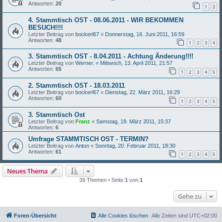
Antworten:
20
1
2
4. Stammtisch OST - 08.06.2011 - WIR BEKOMMEN
BESUCH!!!!
Letzter Beitrag von
bockerl67
«
Donnerstag, 16. Juni 2011, 16:59
Antworten:
48
1
2
3
4
3. Stammtisch OST - 8.04.2011 - Achtung Änderung!!!!
Letzter Beitrag von
Werner.
«
Mittwoch, 13. April 2011, 21:57
Antworten:
65
1
2
3
4
5
2. Stammtisch OST - 18.03.2011
Letzter Beitrag von
bockerl67
«
Dienstag, 22. März 2011, 16:29
Antworten:
60
1
2
3
4
5
3. Stammtisch Ost
Letzter Beitrag von
Franz
«
Samstag, 19. März 2011, 15:37
Antworten:
6
Umfrage STAMMTISCH OST - TERMIN?
Letzter Beitrag von
Anton
«
Sonntag, 20. Februar 2011, 18:30
Antworten:
61
1
2
3
4
5
Neues Thema
39 Themen • Seite
1
von
1
Gehe zu
Foren-Übersicht
Alle Cookies löschen
Alle Zeiten sind
UTC+02:00