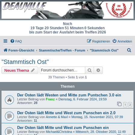
Noch
19 Tage 20 Stunden 50 Minuten 59 Sekunden
bis zum Start der Ausfahrt beim Treffen 2026
FAQ
Registrieren
Anmelden
S
Foren-Übersicht
Stammtische/Treffen - Forum
"Stammtisch Ost"
u
"Stammtisch Ost"
c
Suche
Erweiterte Suche
Neues Thema
h
39 Themen • Seite
1
von
1
e
Themen
Der Osten lädt Westen und Mitte zum Puntschen 3.0 ein
Letzter Beitrag von
Franz
«
Dienstag, 6. Februar 2024, 19:59
Antworten:
28
1
2
Der Osten lädt Mitte und West zum Punschen ein 2.0
Letzter Beitrag von
Annette & Maxl
«
Montag, 15. November 2021, 07:39
Antworten:
11
Der Osten lädt Mitte und West zum Punschen ein
Letzter Beitrag von
Michael&Christina
«
Mittwoch, 28. Oktober 2020, 11:49