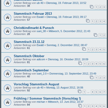
Letzter Beitrag von
ub-40
«
Dienstag, 19. Februar 2013, 10:52
Antworten:
38
1
2
3
Stammtisch Februar 2013
Letzter Beitrag von
Ewald
«
Dienstag, 19. Februar 2013, 09:17
Antworten:
57
1
2
3
4
Christkindlmarkt & Punsch
Letzter Beitrag von
sani_08
«
Mittwoch, 5. Dezember 2012, 21:43
Antworten:
28
1
2
Stammtisch 23.11.12
Letzter Beitrag von
Ewald
«
Sonntag, 2. Dezember 2012, 08:47
Antworten:
61
1
2
3
4
5
Stammtisch Oktober
Letzter Beitrag von
adicom
«
Dienstag, 16. Oktober 2012, 18:09
Antworten:
81
1
2
3
4
5
6
Stammtisch September
Letzter Beitrag von
sani_2.0
«
Donnerstag, 13. September 2012, 23:49
Antworten:
40
1
2
3
Vorschlag Stammtisch August
Letzter Beitrag von
ub-40
«
Montag, 13. August 2012, 16:06
Antworten:
92
1
4
5
6
7
…
Frühling / Sommer Stammtisch (Vorschlag !)
Letzter Beitrag von
michan
«
Mittwoch, 13. Juni 2012, 10:37
Antworten:
84
1
2
3
4
5
6