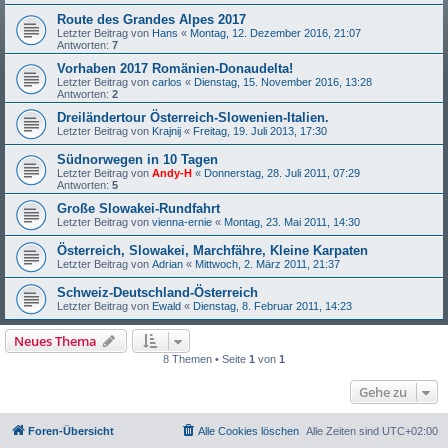
Route des Grandes Alpes 2017
Letzter Beitrag von
Hans
«
Montag, 12. Dezember 2016, 21:07
Antworten:
7
Vorhaben 2017 Romänien-Donaudelta!
Letzter Beitrag von
carlos
«
Dienstag, 15. November 2016, 13:28
Antworten:
2
Dreiländertour Österreich-Slowenien-Italien.
Letzter Beitrag von
Krajnij
«
Freitag, 19. Juli 2013, 17:30
Südnorwegen in 10 Tagen
Letzter Beitrag von
Andy-H
«
Donnerstag, 28. Juli 2011, 07:29
Antworten:
5
Große Slowakei-Rundfahrt
Letzter Beitrag von
vienna-ernie
«
Montag, 23. Mai 2011, 14:30
Österreich, Slowakei, Marchfähre, Kleine Karpaten
Letzter Beitrag von
Adrian
«
Mittwoch, 2. März 2011, 21:37
Schweiz-Deutschland-Österreich
Letzter Beitrag von
Ewald
«
Dienstag, 8. Februar 2011, 14:23
Neues Thema
8 Themen • Seite
1
von
1
Gehe zu
Foren-Übersicht
Alle Cookies löschen
Alle Zeiten sind
UTC+02:00