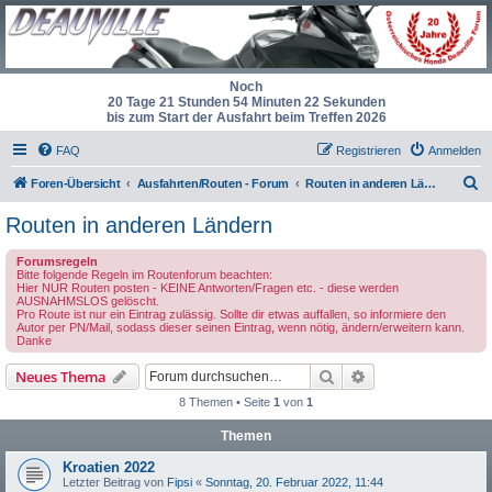
Noch
20 Tage 21 Stunden 54 Minuten 22 Sekunden
bis zum Start der Ausfahrt beim Treffen 2026
FAQ
Registrieren
Anmelden
S
Foren-Übersicht
Ausfahrten/Routen - Forum
Routen in anderen Ländern
u
Routen in anderen Ländern
c
Forumsregeln
h
Bitte folgende Regeln im Routenforum beachten:
Hier NUR Routen posten - KEINE Antworten/Fragen etc. - diese werden
e
AUSNAHMSLOS gelöscht.
Pro Route ist nur ein Eintrag zulässig. Sollte dir etwas auffallen, so informiere den
Autor per PN/Mail, sodass dieser seinen Eintrag, wenn nötig, ändern/erweitern kann.
Danke
Suche
Erweiterte Suche
Neues Thema
8 Themen • Seite
1
von
1
Themen
Kroatien 2022
Letzter Beitrag von
Fipsi
«
Sonntag, 20. Februar 2022, 11:44