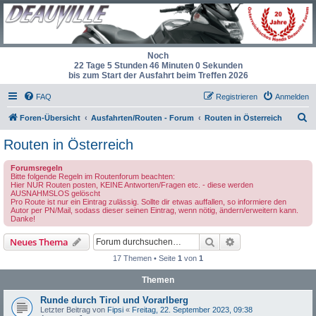
Noch
22 Tage 5 Stunden 46 Minuten 0 Sekunden
bis zum Start der Ausfahrt beim Treffen 2026
FAQ
Registrieren
Anmelden
S
Foren-Übersicht
Ausfahrten/Routen - Forum
Routen in Österreich
u
Routen in Österreich
c
Forumsregeln
h
Bitte folgende Regeln im Routenforum beachten:
Hier NUR Routen posten, KEINE Antworten/Fragen etc. - diese werden
e
AUSNAHMSLOS gelöscht
Pro Route ist nur ein Eintrag zulässig. Sollte dir etwas auffallen, so informiere den
Autor per PN/Mail, sodass dieser seinen Eintrag, wenn nötig, ändern/erweitern kann.
Danke!
Suche
Erweiterte Suche
Neues Thema
17 Themen • Seite
1
von
1
Themen
Runde durch Tirol und Vorarlberg
Letzter Beitrag von
Fipsi
«
Freitag, 22. September 2023, 09:38