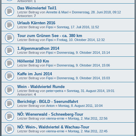
Antworten:
1
Das Weinviertel Teil1
Letzter Beitrag von
Annette & Maxl
«
Donnerstag, 28. Juni 2018, 09:12
Antworten:
7
Urlaub Kärnten 2016
Letzter Beitrag von
Fipsi
«
Sonntag, 17. Juli 2016, 11:52
Tour zum Grünen See - ca. 380 km
Letzter Beitrag von
Fipsi
«
Freitag, 10. Oktober 2014, 12:32
1.Alpenmarathon 2014
Letzter Beitrag von
Fipsi
«
Donnerstag, 9. Oktober 2014, 15:14
Höllental 310 Km
Letzter Beitrag von
Fipsi
«
Donnerstag, 9. Oktober 2014, 15:06
Kaffe im Juni 2014
Letzter Beitrag von
Fipsi
«
Donnerstag, 9. Oktober 2014, 15:03
Wein - Waldviertel Runde
Letzter Beitrag von
peter+petra
«
Sonntag, 31. August 2014, 19:01
Antworten:
4
Berichtigt - BGLD - Seerundfahrt
Letzter Beitrag von
Anton
«
Montag, 8. August 2011, 10:04
NÖ: Wienerwald - Schneeberg-Tour
Letzter Beitrag von
vienna-ernie
«
Montag, 2. Mai 2011, 22:56
NÖ: Wein-, Waldviertel & Wachau-Tour
Letzter Beitrag von
vienna-ernie
«
Montag, 2. Mai 2011, 22:45