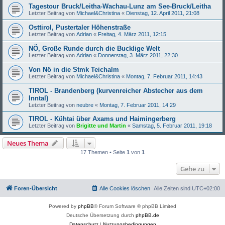
Tagestour Bruck/Leitha-Wachau-Lunz am See-Bruck/Leitha
Letzter Beitrag von
Michael&Christina
«
Dienstag, 12. April 2011, 21:08
Osttirol, Pustertaler Höhenstraße
Letzter Beitrag von
Adrian
«
Freitag, 4. März 2011, 12:15
NÖ, Große Runde durch die Bucklige Welt
Letzter Beitrag von
Adrian
«
Donnerstag, 3. März 2011, 22:30
Von Nö in die Stmk Teichalm
Letzter Beitrag von
Michael&Christina
«
Montag, 7. Februar 2011, 14:43
TIROL - Brandenberg (kurvenreicher Abstecher aus dem
Inntal)
Letzter Beitrag von
neubre
«
Montag, 7. Februar 2011, 14:29
TIROL - Kühtai über Axams und Haimingerberg
Letzter Beitrag von
Brigitte und Martin
«
Samstag, 5. Februar 2011, 19:18
Neues Thema
17 Themen • Seite
1
von
1
Gehe zu
Foren-Übersicht
Alle Cookies löschen
Alle Zeiten sind
UTC+02:00
Powered by
phpBB
® Forum Software © phpBB Limited
Deutsche Übersetzung durch
phpBB.de
Datenschutz
|
Nutzungsbedingungen