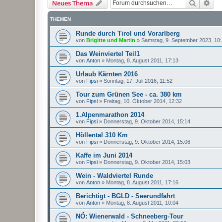
Suche
Erw
Neues Thema
THEMEN
Runde durch Tirol und Vorarlberg
von
Brigitte und Martin
»
Samstag, 9. September 2023, 10
Das Weinviertel Teil1
von
Anton
»
Montag, 8. August 2011, 17:13
Urlaub Kärnten 2016
von
Fipsi
»
Sonntag, 17. Juli 2016, 11:52
Tour zum Grünen See - ca. 380 km
von
Fipsi
»
Freitag, 10. Oktober 2014, 12:32
1.Alpenmarathon 2014
von
Fipsi
»
Donnerstag, 9. Oktober 2014, 15:14
Höllental 310 Km
von
Fipsi
»
Donnerstag, 9. Oktober 2014, 15:06
Kaffe im Juni 2014
von
Fipsi
»
Donnerstag, 9. Oktober 2014, 15:03
Wein - Waldviertel Runde
von
Anton
»
Montag, 8. August 2011, 17:16
Berichtigt - BGLD - Seerundfahrt
von
Anton
»
Montag, 8. August 2011, 10:04
NÖ: Wienerwald - Schneeberg-Tour