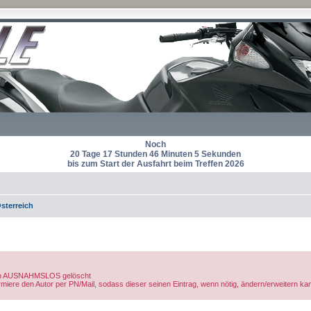
Noch
20 Tage 17 Stunden 46 Minuten 4 Sekunden
bis zum Start der Ausfahrt beim Treffen 2026
sterreich
rden AUSNAHMSLOS gelöscht
nformiere den Autor per PN/Mail, sodass dieser seinen Eintrag, wenn nötig, ändern/erweitern ka