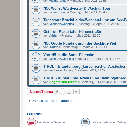
von
vienna-ernie
»
Montag, 2. Mai 2011, 22:56
NÖ: Wein-, Waldviertel & Wachau-Tour
von
vienna-ernie
»
Montag, 2. Mai 2011, 22:45
Tagestour Bruck/Leitha-Wachau-Lunz am See-B
von
Michael&Christina
»
Dienstag, 12. April 2011, 21:08
Osttirol, Pustertaler Höhenstraße
von
Adrian
»
Freitag, 4. März 2011, 12:15
NÖ, Große Runde durch die Bucklige Welt
von
Adrian
»
Donnerstag, 3. März 2011, 22:30
Von Nö in die Stmk Teichalm
von
Michael&Christina
»
Montag, 7. Februar 2011, 14:43
TIROL - Brandenberg (kurvenreicher Abstecher 
von
neubre
»
Montag, 7. Februar 2011, 14:29
TIROL - Kühtai über Axams und Haimingerberg
von
Brigitte und Martin
»
Samstag, 5. Februar 2011, 19:18
Neues Thema
Zurück zur Foren-Übersicht
LEGENDE
Ungelesene Beiträge
Keine ungelesenen Beiträg