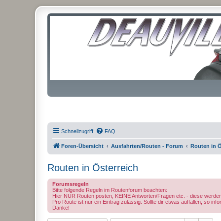
Schnellzugriff
FAQ
Foren-Übersicht
Ausfahrten/Routen - Forum
Routen in Ö
Routen in Österreich
Forumsregeln
Bitte folgende Regeln im Routenforum beachten:
Hier NUR Routen posten, KEINE Antworten/Fragen etc. - diese we
Pro Route ist nur ein Eintrag zulässig. Sollte dir etwas auffallen, so i
Danke!