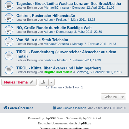
Tagestour Bruck/Leitha-Wachau-Lunz am See-Bruck/Leitha
Letzter Beitrag von
Michael&Christina
«
Dienstag, 12. April 2011, 21:08
Osttirol, Pustertaler Höhenstraße
Letzter Beitrag von
Adrian
«
Freitag, 4. März 2011, 12:15
NÖ, Große Runde durch die Bucklige Welt
Letzter Beitrag von
Adrian
«
Donnerstag, 3. März 2011, 22:30
Von Nö in die Stmk Teichalm
Letzter Beitrag von
Michael&Christina
«
Montag, 7. Februar 2011, 14:43
TIROL - Brandenberg (kurvenreicher Abstecher aus dem
Inntal)
Letzter Beitrag von
neubre
«
Montag, 7. Februar 2011, 14:29
TIROL - Kühtai über Axams und Haimingerberg
Letzter Beitrag von
Brigitte und Martin
«
Samstag, 5. Februar 2011, 19:18
Neues Thema
17 Themen • Seite
1
von
1
Gehe zu
Foren-Übersicht
Alle Cookies löschen
Alle Zeiten sind
UTC+02:00
Powered by
phpBB
® Forum Software © phpBB Limited
Deutsche Übersetzung durch
phpBB.de
Datenschutz
|
Nutzungsbedingungen