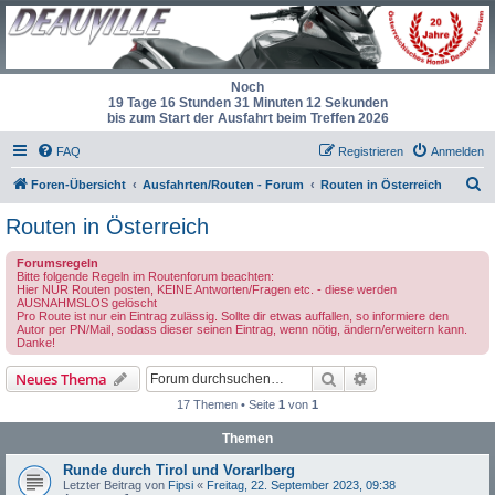
Noch
19 Tage 16 Stunden 31 Minuten 12 Sekunden
bis zum Start der Ausfahrt beim Treffen 2026
FAQ
Registrieren
Anmelden
S
Foren-Übersicht
Ausfahrten/Routen - Forum
Routen in Österreich
u
Routen in Österreich
c
Forumsregeln
h
Bitte folgende Regeln im Routenforum beachten:
Hier NUR Routen posten, KEINE Antworten/Fragen etc. - diese werden
e
AUSNAHMSLOS gelöscht
Pro Route ist nur ein Eintrag zulässig. Sollte dir etwas auffallen, so informiere den
Autor per PN/Mail, sodass dieser seinen Eintrag, wenn nötig, ändern/erweitern kann.
Danke!
Suche
Erweiterte Suche
Neues Thema
17 Themen • Seite
1
von
1
Themen
Runde durch Tirol und Vorarlberg
Letzter Beitrag von
Fipsi
«
Freitag, 22. September 2023, 09:38