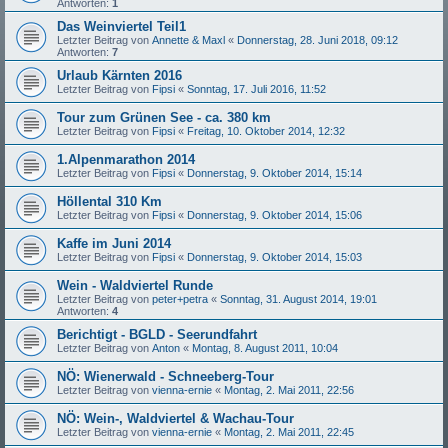
Antworten:
1
Das Weinviertel Teil1
Letzter Beitrag von
Annette & Maxl
«
Donnerstag, 28. Juni 2018, 09:12
Antworten:
7
Urlaub Kärnten 2016
Letzter Beitrag von
Fipsi
«
Sonntag, 17. Juli 2016, 11:52
Tour zum Grünen See - ca. 380 km
Letzter Beitrag von
Fipsi
«
Freitag, 10. Oktober 2014, 12:32
1.Alpenmarathon 2014
Letzter Beitrag von
Fipsi
«
Donnerstag, 9. Oktober 2014, 15:14
Höllental 310 Km
Letzter Beitrag von
Fipsi
«
Donnerstag, 9. Oktober 2014, 15:06
Kaffe im Juni 2014
Letzter Beitrag von
Fipsi
«
Donnerstag, 9. Oktober 2014, 15:03
Wein - Waldviertel Runde
Letzter Beitrag von
peter+petra
«
Sonntag, 31. August 2014, 19:01
Antworten:
4
Berichtigt - BGLD - Seerundfahrt
Letzter Beitrag von
Anton
«
Montag, 8. August 2011, 10:04
NÖ: Wienerwald - Schneeberg-Tour
Letzter Beitrag von
vienna-ernie
«
Montag, 2. Mai 2011, 22:56
NÖ: Wein-, Waldviertel & Wachau-Tour
Letzter Beitrag von
vienna-ernie
«
Montag, 2. Mai 2011, 22:45