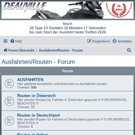
Noch
20 Tage 23 Stunden 18 Minuten 17 Sekunden
bis zum Start der Ausfahrt beim Treffen 2026
FAQ
Registrieren
Anmelden
S
Foren-Übersicht
Ausfahrten/Routen - Forum
u
Ausfahrten/Routen - Forum
c
Forum
h
e
AUSFAHRTEN
Hier geplante Ausfahrten und Antworten zu Ausfahrten posten.
Themen:
580
Routen in Österreich
Hier werden Routen für Fahrten in Österreich gepostet !!! FORUMSREGEL
BEACHTEN !!!
Themen:
17
Routen in Deutschland
Hier werden Routen für Fahrten in Deutschland gepostet !!! FORUMSREGEL
BEACHTEN !!!
Themen:
5
Routen in Italien