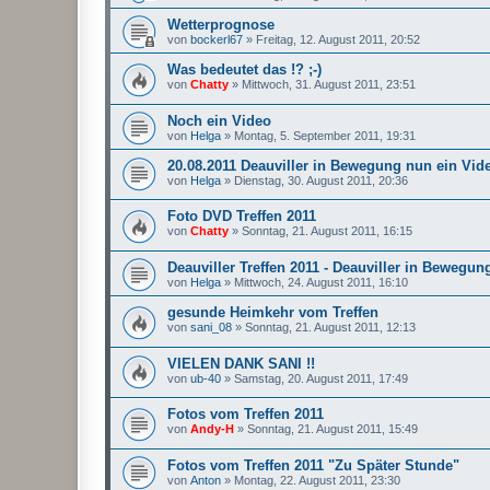
Wetterprognose
von
bockerl67
»
Freitag, 12. August 2011, 20:52
Was bedeutet das !? ;-)
von
Chatty
»
Mittwoch, 31. August 2011, 23:51
Noch ein Video
von
Helga
»
Montag, 5. September 2011, 19:31
20.08.2011 Deauviller in Bewegung nun ein Vid
von
Helga
»
Dienstag, 30. August 2011, 20:36
Foto DVD Treffen 2011
von
Chatty
»
Sonntag, 21. August 2011, 16:15
Deauviller Treffen 2011 - Deauviller in Bewegun
von
Helga
»
Mittwoch, 24. August 2011, 16:10
gesunde Heimkehr vom Treffen
von
sani_08
»
Sonntag, 21. August 2011, 12:13
VIELEN DANK SANI !!
von
ub-40
»
Samstag, 20. August 2011, 17:49
Fotos vom Treffen 2011
von
Andy-H
»
Sonntag, 21. August 2011, 15:49
Fotos vom Treffen 2011 "Zu Später Stunde"
von
Anton
»
Montag, 22. August 2011, 23:30