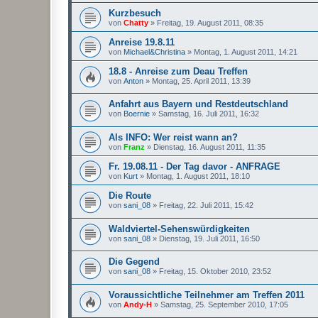
Kurzbesuch
von
Chatty
»
Freitag, 19. August 2011, 08:35
Anreise 19.8.11
von
Michael&Christina
»
Montag, 1. August 2011, 14:21
18.8 - Anreise zum Deau Treffen
von
Anton
»
Montag, 25. April 2011, 13:39
Anfahrt aus Bayern und Restdeutschland
von
Boernie
»
Samstag, 16. Juli 2011, 16:32
Als INFO: Wer reist wann an?
von
Franz
»
Dienstag, 16. August 2011, 11:35
Fr. 19.08.11 - Der Tag davor - ANFRAGE
von
Kurt
»
Montag, 1. August 2011, 18:10
Die Route
von
sani_08
»
Freitag, 22. Juli 2011, 15:42
Waldviertel-Sehenswürdigkeiten
von
sani_08
»
Dienstag, 19. Juli 2011, 16:50
Die Gegend
von
sani_08
»
Freitag, 15. Oktober 2010, 23:52
Voraussichtliche Teilnehmer am Treffen 2011
von
Andy-H
»
Samstag, 25. September 2010, 17:05