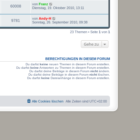
z
r
B
r
f
L
von
Franz
t
e
e
a
Z
60008
g
e
Dienstag, 19. Oktober 2010, 13:11
e
i
g
i
f
t
r
t
u
z
r
B
r
f
L
von
Andy-H
t
e
e
a
Z
9781
g
e
Sonntag, 26. September 2010, 09:38
e
i
g
i
f
t
r
t
u
z
r
B
r
f
23 Themen • Seite
1
von
1
t
e
e
a
g
e
i
g
i
f
r
t
Gehe zu
r
B
r
f
e
e
a
i
g
i
f
t
BERECHTIGUNGEN IN DIESEM FORUM
r
f
e
a
Du darfst
keine
neuen Themen in diesem Forum erstellen.
g
Du darfst
keine
Antworten zu Themen in diesem Forum erstellen.
f
Du darfst deine Beiträge in diesem Forum
nicht
ändern.
Du darfst deine Beiträge in diesem Forum
nicht
löschen.
e
Du darfst
keine
Dateianhänge in diesem Forum erstellen.
Alle Cookies löschen
Alle Zeiten sind
UTC+02:00