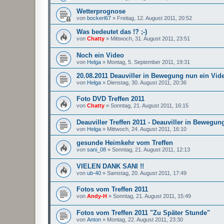
Wetterprognose
von
bockerl67
»
Freitag, 12. August 2011, 20:52
Was bedeutet das !? ;-)
von
Chatty
»
Mittwoch, 31. August 2011, 23:51
Noch ein Video
von
Helga
»
Montag, 5. September 2011, 19:31
20.08.2011 Deauviller in Bewegung nun ein Vid
von
Helga
»
Dienstag, 30. August 2011, 20:36
Foto DVD Treffen 2011
von
Chatty
»
Sonntag, 21. August 2011, 16:15
Deauviller Treffen 2011 - Deauviller in Bewegun
von
Helga
»
Mittwoch, 24. August 2011, 16:10
gesunde Heimkehr vom Treffen
von
sani_08
»
Sonntag, 21. August 2011, 12:13
VIELEN DANK SANI !!
von
ub-40
»
Samstag, 20. August 2011, 17:49
Fotos vom Treffen 2011
von
Andy-H
»
Sonntag, 21. August 2011, 15:49
Fotos vom Treffen 2011 "Zu Später Stunde"
von
Anton
»
Montag, 22. August 2011, 23:30