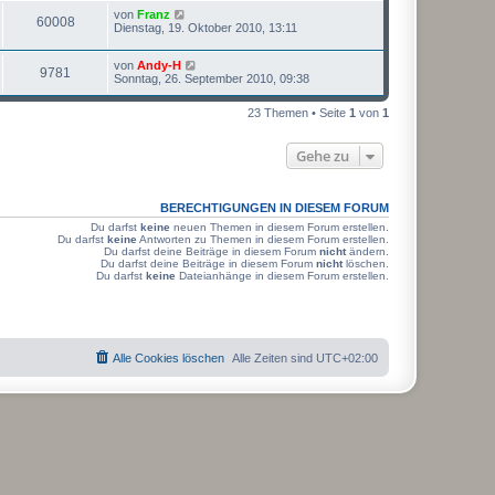
z
r
B
r
f
L
von
Franz
t
e
e
a
Z
60008
g
e
Dienstag, 19. Oktober 2010, 13:11
e
i
g
i
f
t
r
t
u
z
r
B
r
f
L
von
Andy-H
t
e
e
a
Z
9781
g
e
Sonntag, 26. September 2010, 09:38
e
i
g
i
f
t
r
t
u
z
r
B
r
f
23 Themen • Seite
1
von
1
t
e
e
a
g
e
i
g
i
f
r
t
Gehe zu
r
B
r
f
e
e
a
i
g
i
f
t
BERECHTIGUNGEN IN DIESEM FORUM
r
f
e
a
Du darfst
keine
neuen Themen in diesem Forum erstellen.
g
Du darfst
keine
Antworten zu Themen in diesem Forum erstellen.
f
Du darfst deine Beiträge in diesem Forum
nicht
ändern.
Du darfst deine Beiträge in diesem Forum
nicht
löschen.
e
Du darfst
keine
Dateianhänge in diesem Forum erstellen.
Alle Cookies löschen
Alle Zeiten sind
UTC+02:00