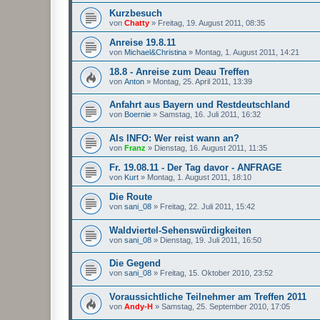
Kurzbesuch
von
Chatty
»
Freitag, 19. August 2011, 08:35
Anreise 19.8.11
von
Michael&Christina
»
Montag, 1. August 2011, 14:21
18.8 - Anreise zum Deau Treffen
von
Anton
»
Montag, 25. April 2011, 13:39
Anfahrt aus Bayern und Restdeutschland
von
Boernie
»
Samstag, 16. Juli 2011, 16:32
Als INFO: Wer reist wann an?
von
Franz
»
Dienstag, 16. August 2011, 11:35
Fr. 19.08.11 - Der Tag davor - ANFRAGE
von
Kurt
»
Montag, 1. August 2011, 18:10
Die Route
von
sani_08
»
Freitag, 22. Juli 2011, 15:42
Waldviertel-Sehenswürdigkeiten
von
sani_08
»
Dienstag, 19. Juli 2011, 16:50
Die Gegend
von
sani_08
»
Freitag, 15. Oktober 2010, 23:52
Voraussichtliche Teilnehmer am Treffen 2011
von
Andy-H
»
Samstag, 25. September 2010, 17:05