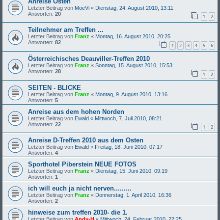
Anreise Osten
Letzter Beitrag von
MoeVi
«
Dienstag, 24. August 2010, 13:11
Antworten:
20
1
2
Teilnehmer am Treffen ...
Letzter Beitrag von
Franz
«
Montag, 16. August 2010, 20:25
Antworten:
82
1
2
3
4
5
6
Österreichisches Deauviller-Treffen 2010
Letzter Beitrag von
Franz
«
Sonntag, 15. August 2010, 15:53
Antworten:
28
1
2
SEITEN - BLICKE
Letzter Beitrag von
Franz
«
Montag, 9. August 2010, 13:16
Antworten:
5
Anreise aus dem hohen Norden
Letzter Beitrag von
Ewald
«
Mittwoch, 7. Juli 2010, 08:21
Antworten:
22
1
2
Anreise D-Treffen 2010 aus dem Osten
Letzter Beitrag von
Ewald
«
Freitag, 18. Juni 2010, 07:17
Antworten:
4
Sporthotel Piberstein NEUE FOTOS
Letzter Beitrag von
Franz
«
Dienstag, 15. Juni 2010, 09:19
Antworten:
1
ich will euch ja nicht nerven.........
Letzter Beitrag von
Franz
«
Donnerstag, 1. April 2010, 16:36
Antworten:
2
hinweise zum treffen 2010- die 1.
Letzter Beitrag von
Andy-H
«
Mittwoch, 24. Februar 2010, 22:25