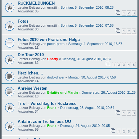
RÜCKMELDUNGEN
Letzter Beitrag von
ernstili
«
Sonntag, 5. September 2010, 08:23
Antworten:
35
1
2
3
Fotos
Letzter Beitrag von
ernstili
«
Sonntag, 5. September 2010, 07:58
Antworten:
30
1
2
3
Fotos 2010 von Franz und Helga
Letzter Beitrag von
peter+petra
«
Samstag, 4. September 2010, 16:57
Antworten:
12
Die Tour 2010
Letzter Beitrag von
Chatty
«
Dienstag, 31. August 2010, 07:37
Antworten:
62
1
2
3
4
5
Herzlichen....
Letzter Beitrag von
dodo-driver
«
Montag, 30. August 2010, 07:58
Antworten:
14
Anreise Westen
Letzter Beitrag von
Brigitte und Martin
«
Donnerstag, 26. August 2010, 21:25
Antworten:
13
Tirol - Vorschlag für Rückreise
Letzter Beitrag von
Franz
«
Donnerstag, 26. August 2010, 20:54
Antworten:
34
1
2
3
Anfahrt zum Treffen aus OÖ
Letzter Beitrag von
Franz
«
Dienstag, 24. August 2010, 20:05
Antworten:
55
1
2
3
4