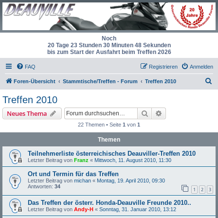
Noch
20 Tage 23 Stunden 30 Minuten 48 Sekunden
bis zum Start der Ausfahrt beim Treffen 2026
FAQ
Registrieren
Anmelden
S
Foren-Übersicht
Stammtische/Treffen - Forum
Treffen 2010
u
Treffen 2010
c
Suche
Erweiterte Suche
Neues Thema
h
22 Themen • Seite
1
von
1
e
Themen
Teilnehmerliste österreichisches Deauviller-Treffen 2010
Letzter Beitrag von
Franz
«
Mittwoch, 11. August 2010, 11:30
Ort und Termin für das Treffen
Letzter Beitrag von
michan
«
Montag, 19. April 2010, 09:30
Antworten:
34
1
2
3
Das Treffen der österr. Honda-Deauville Freunde 2010..
Letzter Beitrag von
Andy-H
«
Sonntag, 31. Januar 2010, 13:12