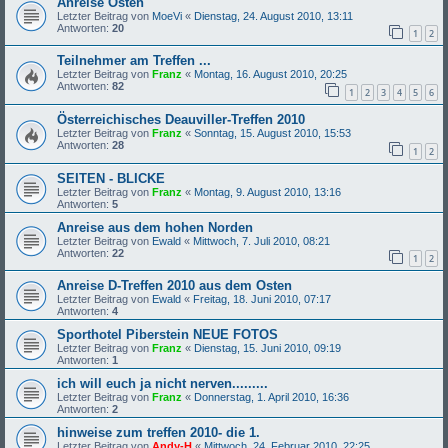
Anreise Osten
Letzter Beitrag von
MoeVi
«
Dienstag, 24. August 2010, 13:11
Antworten:
20
1
2
Teilnehmer am Treffen ...
Letzter Beitrag von
Franz
«
Montag, 16. August 2010, 20:25
Antworten:
82
1
2
3
4
5
6
Österreichisches Deauviller-Treffen 2010
Letzter Beitrag von
Franz
«
Sonntag, 15. August 2010, 15:53
Antworten:
28
1
2
SEITEN - BLICKE
Letzter Beitrag von
Franz
«
Montag, 9. August 2010, 13:16
Antworten:
5
Anreise aus dem hohen Norden
Letzter Beitrag von
Ewald
«
Mittwoch, 7. Juli 2010, 08:21
Antworten:
22
1
2
Anreise D-Treffen 2010 aus dem Osten
Letzter Beitrag von
Ewald
«
Freitag, 18. Juni 2010, 07:17
Antworten:
4
Sporthotel Piberstein NEUE FOTOS
Letzter Beitrag von
Franz
«
Dienstag, 15. Juni 2010, 09:19
Antworten:
1
ich will euch ja nicht nerven.........
Letzter Beitrag von
Franz
«
Donnerstag, 1. April 2010, 16:36
Antworten:
2
hinweise zum treffen 2010- die 1.
Letzter Beitrag von
Andy-H
«
Mittwoch, 24. Februar 2010, 22:25