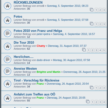
RÜCKMELDUNGEN
Letzter Beitrag von
ernstili
«
Sonntag, 5. September 2010, 08:23
Antworten:
35
1
2
3
Fotos
Letzter Beitrag von
ernstili
«
Sonntag, 5. September 2010, 07:58
Antworten:
30
1
2
3
Fotos 2010 von Franz und Helga
Letzter Beitrag von
peter+petra
«
Samstag, 4. September 2010, 16:57
Antworten:
12
Die Tour 2010
Letzter Beitrag von
Chatty
«
Dienstag, 31. August 2010, 07:37
Antworten:
62
1
2
3
4
5
Herzlichen....
Letzter Beitrag von
dodo-driver
«
Montag, 30. August 2010, 07:58
Antworten:
14
Anreise Westen
Letzter Beitrag von
Brigitte und Martin
«
Donnerstag, 26. August 2010, 21:25
Antworten:
13
Tirol - Vorschlag für Rückreise
Letzter Beitrag von
Franz
«
Donnerstag, 26. August 2010, 20:54
Antworten:
34
1
2
3
Anfahrt zum Treffen aus OÖ
Letzter Beitrag von
Franz
«
Dienstag, 24. August 2010, 20:05
Antworten:
55
1
2
3
4