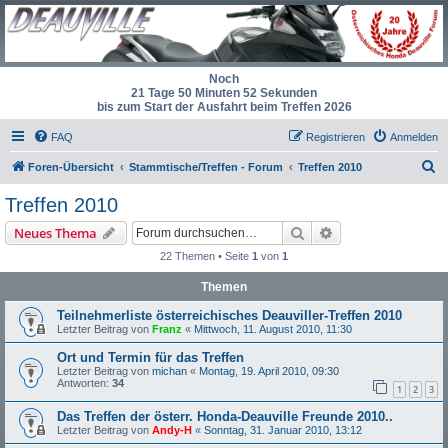
Noch
21 Tage 50 Minuten 52 Sekunden
bis zum Start der Ausfahrt beim Treffen 2026
FAQ
Registrieren
Anmelden
S
Foren-Übersicht
Stammtische/Treffen - Forum
Treffen 2010
u
Treffen 2010
c
Suche
Erweiterte Suche
Neues Thema
h
22 Themen • Seite
1
von
1
e
Themen
Teilnehmerliste österreichisches Deauviller-Treffen 2010
Letzter Beitrag von
Franz
«
Mittwoch, 11. August 2010, 11:30
Ort und Termin für das Treffen
Letzter Beitrag von
michan
«
Montag, 19. April 2010, 09:30
Antworten:
34
1
2
3
Das Treffen der österr. Honda-Deauville Freunde 2010..
Letzter Beitrag von
Andy-H
«
Sonntag, 31. Januar 2010, 13:12