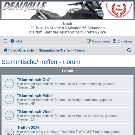
Noch
20 Tage 16 Stunden 6 Minuten 56 Sekunden
bis zum Start der Ausfahrt beim Treffen 2026
FAQ
Registrieren
Anmelden
S
Foren-Übersicht
Stammtische/Treffen - Forum
u
Stammtische/Treffen - Forum
c
Forum
h
e
"Stammtisch Ost"
Hier werden Stammtisch-Treffen, die im Osten stattfinden, gepostet.
Themen:
39
"Stammtisch Mitte"
Hier werden Stammtisch-Treffen, die *mittig* stattfinden, gepostet.
Themen:
48
"Stammtisch West"
Hier werden Stammtisch-Treffen, die im Westen stattfinden, gepostet.
Themen:
14
Treffen 2026
Hier werden Infos zum österr. Deauville Treffen 2026 bekanntgegeben