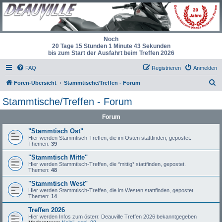
Noch
20 Tage 15 Stunden 1 Minute 43 Sekunden
bis zum Start der Ausfahrt beim Treffen 2026
FAQ
Registrieren
Anmelden
S
Foren-Übersicht
Stammtische/Treffen - Forum
u
Stammtische/Treffen - Forum
c
Forum
h
e
"Stammtisch Ost"
Hier werden Stammtisch-Treffen, die im Osten stattfinden, gepostet.
Themen:
39
"Stammtisch Mitte"
Hier werden Stammtisch-Treffen, die *mittig* stattfinden, gepostet.
Themen:
48
"Stammtisch West"
Hier werden Stammtisch-Treffen, die im Westen stattfinden, gepostet.
Themen:
14
Treffen 2026
Hier werden Infos zum österr. Deauville Treffen 2026 bekanntgegeben