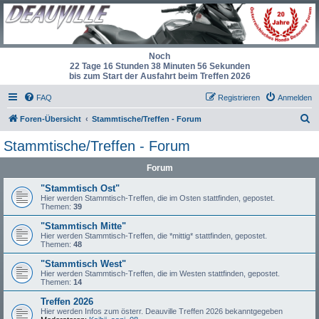
Noch
22 Tage 16 Stunden 38 Minuten 56 Sekunden
bis zum Start der Ausfahrt beim Treffen 2026
FAQ
Registrieren
Anmelden
S
Foren-Übersicht
Stammtische/Treffen - Forum
u
Stammtische/Treffen - Forum
c
Forum
h
e
"Stammtisch Ost"
Hier werden Stammtisch-Treffen, die im Osten stattfinden, gepostet.
Themen:
39
"Stammtisch Mitte"
Hier werden Stammtisch-Treffen, die *mittig* stattfinden, gepostet.
Themen:
48
"Stammtisch West"
Hier werden Stammtisch-Treffen, die im Westen stattfinden, gepostet.
Themen:
14
Treffen 2026
Hier werden Infos zum österr. Deauville Treffen 2026 bekanntgegeben