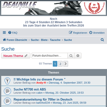
Noch
23 Tage 4 Stunden 22 Minuten 2 Sekunden
bis zum Start der Ausfahrt beim Treffen 2026
FAQ
Registrieren
Anmelden
S
Foren-Übersicht
Suche - Biete - Tausche
Suche
u
Suche
c
Suche
Erweiterte Suche
Neues Thema
h
e
1
2
Nächste
93 Themen
Themen
!! Wichtige Info zu diesem Forum "
Letzter Beitrag von
Andy-H
«
Dienstag, 4. September 2007, 19:30
Suche NT700 mit ABS
Letzter Beitrag von
calon
«
Montag, 20. Oktober 2025, 19:53
Reparaturanleitung für 700er in Deutsch
Letzter Beitrag von
bahnhof234
«
Montag, 23. Juni 2025, 09:59