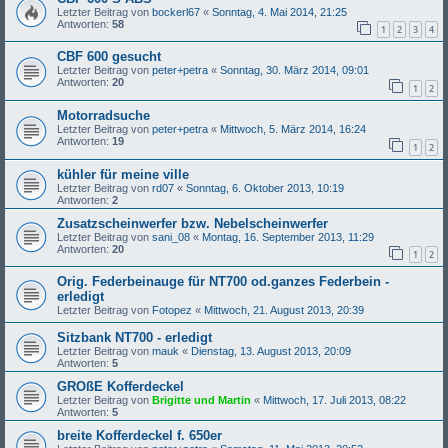
Letzter Beitrag von
bockerl67
«
Sonntag, 4. Mai 2014, 21:25
Antworten:
58
1
2
3
4
CBF 600 gesucht
Letzter Beitrag von
peter+petra
«
Sonntag, 30. März 2014, 09:01
Antworten:
20
1
2
Motorradsuche
Letzter Beitrag von
peter+petra
«
Mittwoch, 5. März 2014, 16:24
Antworten:
19
1
2
kühler für meine ville
Letzter Beitrag von
rd07
«
Sonntag, 6. Oktober 2013, 10:19
Antworten:
2
Zusatzscheinwerfer bzw. Nebelscheinwerfer
Letzter Beitrag von
sani_08
«
Montag, 16. September 2013, 11:29
Antworten:
20
1
2
Orig. Federbeinauge für NT700 od.ganzes Federbein -
erledigt
Letzter Beitrag von
Fotopez
«
Mittwoch, 21. August 2013, 20:39
Sitzbank NT700 - erledigt
Letzter Beitrag von
mauk
«
Dienstag, 13. August 2013, 20:09
Antworten:
5
GROßE Kofferdeckel
Letzter Beitrag von
Brigitte und Martin
«
Mittwoch, 17. Juli 2013, 08:22
Antworten:
5
breite Kofferdeckel f. 650er