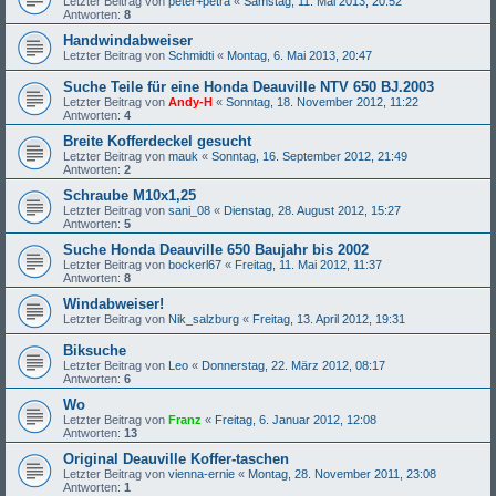
Letzter Beitrag von
peter+petra
«
Samstag, 11. Mai 2013, 20:52
Antworten:
8
Handwindabweiser
Letzter Beitrag von
Schmidti
«
Montag, 6. Mai 2013, 20:47
Suche Teile für eine Honda Deauville NTV 650 BJ.2003
Letzter Beitrag von
Andy-H
«
Sonntag, 18. November 2012, 11:22
Antworten:
4
Breite Kofferdeckel gesucht
Letzter Beitrag von
mauk
«
Sonntag, 16. September 2012, 21:49
Antworten:
2
Schraube M10x1,25
Letzter Beitrag von
sani_08
«
Dienstag, 28. August 2012, 15:27
Antworten:
5
Suche Honda Deauville 650 Baujahr bis 2002
Letzter Beitrag von
bockerl67
«
Freitag, 11. Mai 2012, 11:37
Antworten:
8
Windabweiser!
Letzter Beitrag von
Nik_salzburg
«
Freitag, 13. April 2012, 19:31
Biksuche
Letzter Beitrag von
Leo
«
Donnerstag, 22. März 2012, 08:17
Antworten:
6
Wo
Letzter Beitrag von
Franz
«
Freitag, 6. Januar 2012, 12:08
Antworten:
13
Original Deauville Koffer-taschen
Letzter Beitrag von
vienna-ernie
«
Montag, 28. November 2011, 23:08
Antworten:
1