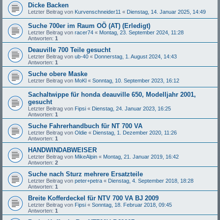
Dicke Backen
Letzter Beitrag von
Kurvenschneider11
«
Dienstag, 14. Januar 2025, 14:49
Suche 700er im Raum OÖ (AT) (Erledigt)
Letzter Beitrag von
racer74
«
Montag, 23. September 2024, 11:28
Antworten:
1
Deauville 700 Teile gesucht
Letzter Beitrag von
ub-40
«
Donnerstag, 1. August 2024, 14:43
Antworten:
1
Suche obere Maske
Letzter Beitrag von
MoKl
«
Sonntag, 10. September 2023, 16:12
Sachaltwippe für honda deauville 650, Modelljahr 2001,
gesucht
Letzter Beitrag von
Fipsi
«
Dienstag, 24. Januar 2023, 16:25
Antworten:
1
Suche Fahrerhandbuch für NT 700 VA
Letzter Beitrag von
Oldie
«
Dienstag, 1. Dezember 2020, 11:26
Antworten:
1
HANDWINDABWEISER
Letzter Beitrag von
MikeAlpin
«
Montag, 21. Januar 2019, 16:42
Antworten:
2
Suche nach Sturz mehrere Ersatzteile
Letzter Beitrag von
peter+petra
«
Dienstag, 4. September 2018, 18:28
Antworten:
1
Breite Kofferdeckel für NTV 700 VA BJ 2009
Letzter Beitrag von
Fipsi
«
Sonntag, 18. Februar 2018, 09:45
Antworten:
1