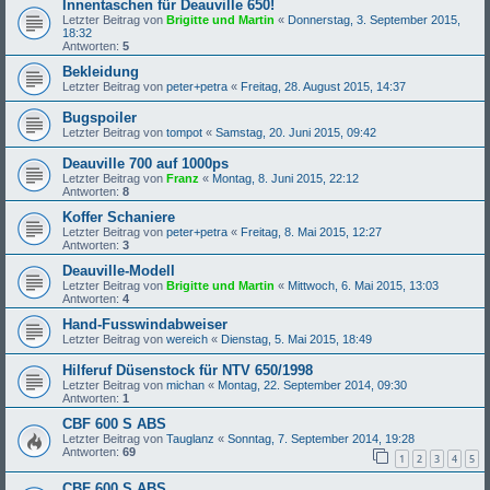
Innentaschen für Deauville 650!
Letzter Beitrag von
Brigitte und Martin
«
Donnerstag, 3. September 2015,
18:32
Antworten:
5
Bekleidung
Letzter Beitrag von
peter+petra
«
Freitag, 28. August 2015, 14:37
Bugspoiler
Letzter Beitrag von
tompot
«
Samstag, 20. Juni 2015, 09:42
Deauville 700 auf 1000ps
Letzter Beitrag von
Franz
«
Montag, 8. Juni 2015, 22:12
Antworten:
8
Koffer Schaniere
Letzter Beitrag von
peter+petra
«
Freitag, 8. Mai 2015, 12:27
Antworten:
3
Deauville-Modell
Letzter Beitrag von
Brigitte und Martin
«
Mittwoch, 6. Mai 2015, 13:03
Antworten:
4
Hand-Fusswindabweiser
Letzter Beitrag von
wereich
«
Dienstag, 5. Mai 2015, 18:49
Hilferuf Düsenstock für NTV 650/1998
Letzter Beitrag von
michan
«
Montag, 22. September 2014, 09:30
Antworten:
1
CBF 600 S ABS
Letzter Beitrag von
Tauglanz
«
Sonntag, 7. September 2014, 19:28
Antworten:
69
1
2
3
4
5
CBF 600 S ABS