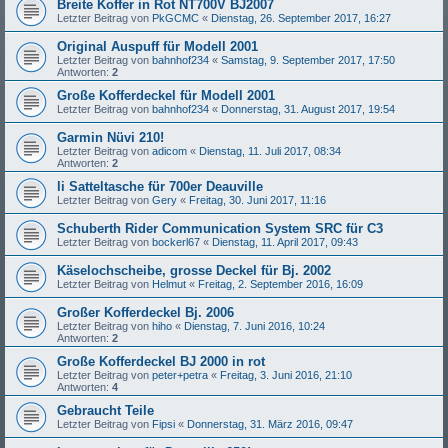
Breite Koffer in Rot NT700V BJ2007
Letzter Beitrag von
PkGCMC
«
Dienstag, 26. September 2017, 16:27
Original Auspuff für Modell 2001
Letzter Beitrag von
bahnhof234
«
Samstag, 9. September 2017, 17:50
Antworten:
2
Große Kofferdeckel für Modell 2001
Letzter Beitrag von
bahnhof234
«
Donnerstag, 31. August 2017, 19:54
Garmin Nüvi 210!
Letzter Beitrag von
adicom
«
Dienstag, 11. Juli 2017, 08:34
Antworten:
2
li Satteltasche für 700er Deauville
Letzter Beitrag von
Gery
«
Freitag, 30. Juni 2017, 11:16
Schuberth Rider Communication System SRC für C3
Letzter Beitrag von
bockerl67
«
Dienstag, 11. April 2017, 09:43
Käselochscheibe, grosse Deckel für Bj. 2002
Letzter Beitrag von
Helmut
«
Freitag, 2. September 2016, 16:09
Großer Kofferdeckel Bj. 2006
Letzter Beitrag von
hiho
«
Dienstag, 7. Juni 2016, 10:24
Antworten:
2
Große Kofferdeckel BJ 2000 in rot
Letzter Beitrag von
peter+petra
«
Freitag, 3. Juni 2016, 21:10
Antworten:
4
Gebraucht Teile
Letzter Beitrag von
Fipsi
«
Donnerstag, 31. März 2016, 09:47