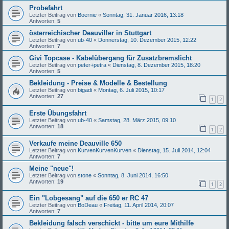
Probefahrt
Letzter Beitrag von
Boernie
«
Sonntag, 31. Januar 2016, 13:18
Antworten:
5
österreichischer Deauviller in Stuttgart
Letzter Beitrag von
ub-40
«
Donnerstag, 10. Dezember 2015, 12:22
Antworten:
7
Givi Topcase - Kabelübergang für Zusatzbremslicht
Letzter Beitrag von
peter+petra
«
Dienstag, 8. Dezember 2015, 18:20
Antworten:
5
Bekleidung - Preise & Modelle & Bestellung
Letzter Beitrag von
bigadi
«
Montag, 6. Juli 2015, 10:17
Antworten:
27
1
2
Erste Übungsfahrt
Letzter Beitrag von
ub-40
«
Samstag, 28. März 2015, 09:10
Antworten:
18
1
2
Verkaufe meine Deauville 650
Letzter Beitrag von
KurvenKurvenKurven
«
Dienstag, 15. Juli 2014, 12:04
Antworten:
7
Meine "neue"!
Letzter Beitrag von
stone
«
Sonntag, 8. Juni 2014, 16:50
Antworten:
19
1
2
Ein "Lobgesang" auf die 650 er RC 47
Letzter Beitrag von
BoDeau
«
Freitag, 11. April 2014, 20:07
Antworten:
7
Bekleidung falsch verschickt - bitte um eure Mithilfe