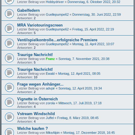
Letzter Beitrag von
Hobbydriver
«
Donnerstag, 6. Oktober 2022, 20:32
Gabelfedern
Letzter Beitrag von
Guellepumpe62
«
Donnerstag, 30. Juni 2022, 22:59
Antworten:
2
MRA Variotouringscreen
Letzter Beitrag von
Guellepumpe62
«
Freitag, 15. April 2022, 22:19
Antworten:
5
Ventilspielkontrolle...erfolgreiche Premiere
Letzter Beitrag von
Guellepumpe62
«
Montag, 11. April 2022, 10:07
Antworten:
2
Traurige Nachricht!
Letzter Beitrag von
Franz
«
Sonntag, 7. November 2021, 20:38
Antworten:
5
Traurige Nachricht!
Letzter Beitrag von
Ewald
«
Montag, 12. April 2021, 08:05
Antworten:
10
Frage wegen Anhänger...
Letzter Beitrag von
advpir
«
Sonntag, 12. April 2020, 19:34
Antworten:
2
Vignette in Österreich
Letzter Beitrag von
zorola
«
Mittwoch, 17. Juli 2019, 17:18
Antworten:
4
Vstream Windschild
Letzter Beitrag von
Juffel
«
Freitag, 8. März 2019, 08:45
Antworten:
4
Welche kaufen ?
Letzter Beitrag von
MikeAlpin
«
Montag, 17. Dezember 2018, 16:45