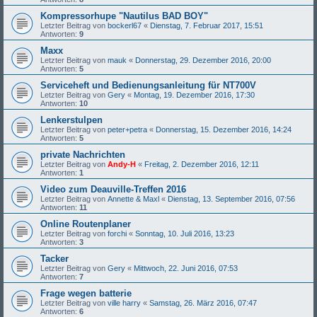
Kompressorhupe "Nautilus BAD BOY"
Letzter Beitrag von
bockerl67
«
Dienstag, 7. Februar 2017, 15:51
Antworten:
9
Maxx
Letzter Beitrag von
mauk
«
Donnerstag, 29. Dezember 2016, 20:00
Antworten:
5
Serviceheft und Bedienungsanleitung für NT700V
Letzter Beitrag von
Gery
«
Montag, 19. Dezember 2016, 17:30
Antworten:
10
Lenkerstulpen
Letzter Beitrag von
peter+petra
«
Donnerstag, 15. Dezember 2016, 14:24
Antworten:
5
private Nachrichten
Letzter Beitrag von
Andy-H
«
Freitag, 2. Dezember 2016, 12:11
Antworten:
1
Video zum Deauville-Treffen 2016
Letzter Beitrag von
Annette & Maxl
«
Dienstag, 13. September 2016, 07:56
Antworten:
11
Online Routenplaner
Letzter Beitrag von
forchi
«
Sonntag, 10. Juli 2016, 13:23
Antworten:
3
Tacker
Letzter Beitrag von
Gery
«
Mittwoch, 22. Juni 2016, 07:53
Antworten:
7
Frage wegen batterie
Letzter Beitrag von
ville harry
«
Samstag, 26. März 2016, 07:47
Antworten:
6