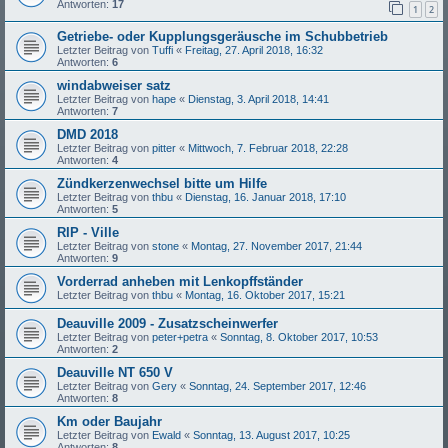
Antworten:
17
1
2
Getriebe- oder Kupplungsgeräusche im Schubbetrieb
Letzter Beitrag von
Tuffi
«
Freitag, 27. April 2018, 16:32
Antworten:
6
windabweiser satz
Letzter Beitrag von
hape
«
Dienstag, 3. April 2018, 14:41
Antworten:
7
DMD 2018
Letzter Beitrag von
pitter
«
Mittwoch, 7. Februar 2018, 22:28
Antworten:
4
Zündkerzenwechsel bitte um Hilfe
Letzter Beitrag von
thbu
«
Dienstag, 16. Januar 2018, 17:10
Antworten:
5
RIP - Ville
Letzter Beitrag von
stone
«
Montag, 27. November 2017, 21:44
Antworten:
9
Vorderrad anheben mit Lenkopffständer
Letzter Beitrag von
thbu
«
Montag, 16. Oktober 2017, 15:21
Deauville 2009 - Zusatzscheinwerfer
Letzter Beitrag von
peter+petra
«
Sonntag, 8. Oktober 2017, 10:53
Antworten:
2
Deauville NT 650 V
Letzter Beitrag von
Gery
«
Sonntag, 24. September 2017, 12:46
Antworten:
8
Km oder Baujahr
Letzter Beitrag von
Ewald
«
Sonntag, 13. August 2017, 10:25
Antworten:
8