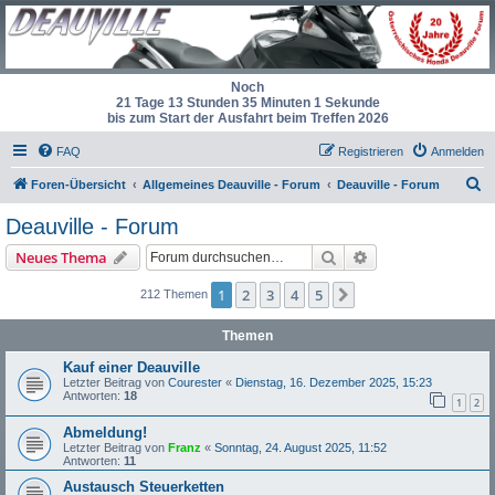
Noch
21 Tage 13 Stunden 35 Minuten 0 Sekunden
bis zum Start der Ausfahrt beim Treffen 2026
FAQ
Registrieren
Anmelden
S
Foren-Übersicht
Allgemeines Deauville - Forum
Deauville - Forum
u
Deauville - Forum
c
Suche
Erweiterte Suche
Neues Thema
h
e
1
2
3
4
5
Nächste
212 Themen
Themen
Kauf einer Deauville
Letzter Beitrag von
Courester
«
Dienstag, 16. Dezember 2025, 15:23
Antworten:
18
1
2
Abmeldung!
Letzter Beitrag von
Franz
«
Sonntag, 24. August 2025, 11:52
Antworten:
11
Austausch Steuerketten