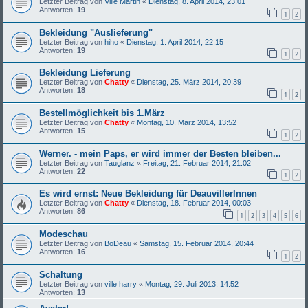
Letzter Beitrag von
Ville Martin
«
Dienstag, 8. April 2014, 23:01
Antworten:
19
1
2
Bekleidung "Auslieferung"
Letzter Beitrag von
hiho
«
Dienstag, 1. April 2014, 22:15
Antworten:
19
1
2
Bekleidung Lieferung
Letzter Beitrag von
Chatty
«
Dienstag, 25. März 2014, 20:39
Antworten:
18
1
2
Bestellmöglichkeit bis 1.März
Letzter Beitrag von
Chatty
«
Montag, 10. März 2014, 13:52
Antworten:
15
1
2
Werner. - mein Paps, er wird immer der Besten bleiben...
Letzter Beitrag von
Tauglanz
«
Freitag, 21. Februar 2014, 21:02
Antworten:
22
1
2
Es wird ernst: Neue Bekleidung für DeauvillerInnen
Letzter Beitrag von
Chatty
«
Dienstag, 18. Februar 2014, 00:03
Antworten:
86
1
2
3
4
5
6
Modeschau
Letzter Beitrag von
BoDeau
«
Samstag, 15. Februar 2014, 20:44
Antworten:
16
1
2
Schaltung
Letzter Beitrag von
ville harry
«
Montag, 29. Juli 2013, 14:52
Antworten:
13